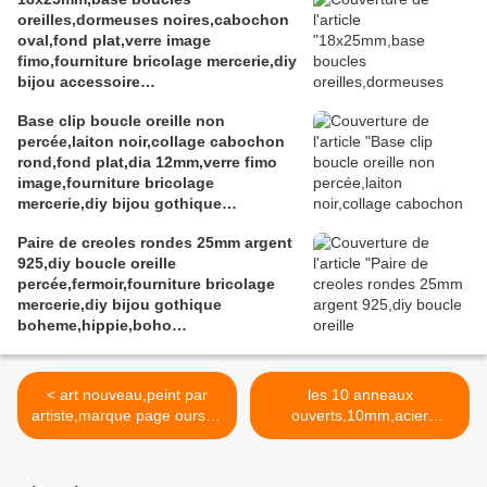
kawaii,boheme victorien
oreilles,dormeuses noires,cabochon
edouardien,ateliers du fait mains
oval,fond plat,verre image
fimo,fourniture bricolage mercerie,diy
bijou accessoire
décoration,scrapbooking,gothique
Base clip boucle oreille non
vintage retro,baroque punk
percée,laiton noir,collage cabochon
kawaii,boheme victorien
rond,fond plat,dia 12mm,verre fimo
edouardien,ateliers du fait mains,art
image,fourniture bricolage
deco art nouveau
mercerie,diy bijou gothique
edouardien,boheme fashion
Paire de creoles rondes 25mm argent
victorien,fait mains
925,diy boucle oreille
percée,fermoir,fourniture bricolage
mercerie,diy bijou gothique
boheme,hippie,boho
bobo,punk,baroque
rococo,ceremonie mariage evenement
< art nouveau,peint par
les 10 anneaux
artiste,marque page ourson
ouverts,10mm,acier
bronze,cabochon verre
inoxydable, petite
ovale 13x18 mm,accessoire
quantité,petit prix,petits lots,
boheme gothique victorien
fourniture bricolage