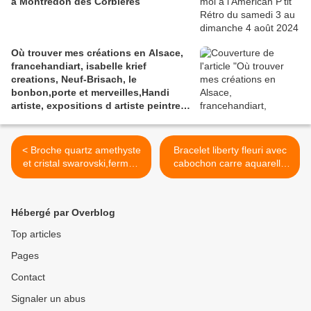
à Montredon des Corbières
Où trouver mes créations en Alsace,
francehandiart, isabelle krief
creations, Neuf-Brisach, le
bonbon,porte et merveilles,Handi
artiste, expositions d artiste peintre
en France,art contemporain,bijoux
peints,art portable
< Broche quartz amethyste
Bracelet liberty fleuri avec
et cristal swarovski,fermoir
cabochon carre aquarelle
epingle,mes bijoux peints
art abstrait vert orange rose
by ik,fait mains en
bleu jaune, cadeau fete
france,cadeau fete
anniversaire noel, fait mains
Hébergé par Overblog
anniversaire noel,noir violet
en france, boho bobo
jaune bleu orange vert
gothique fantastique art
Top articles
nouveau >
Pages
Contact
Signaler un abus