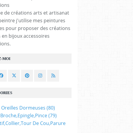
e de créations arts et artisanat
peintre j'utilise mes peintures
les pour proposer des créations
 en bijoux accessoires
ions.
Z-MOI
ORIES
 Oreilles Dormeuses
(80)
,broche,epingle,pince
(79)
if,collier,tour De Cou,parure