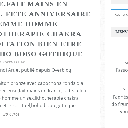
E,FAIT MAINS EN
 FETE ANNIVERSAIRE
FEMME HOMME
LIENS
OTHERAPIE CHAKRA
ITATION BIEN ETRE
OHO BOBO GOTHIQUE
S
0 NOVEMBRE 2024
ndi Art et publié depuis Overblog
l'ass
Si
l'adhés
de figu
vous
20 €uros -