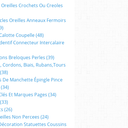
 Oreilles Crochets Ou Creoles
cles Oreilles Anneaux Fermoirs
9)
 Calotte Coupelle
(48)
dentif Connecteur Intercalaire
ns Breloques Perles
(39)
, Cordons, Biais, Rubans,tours
(38)
 De Manchette Épingle Pince
(34)
Clés Et Marques Pages
(34)
(33)
ts
(26)
reilles Non Percees
(24)
Décoration Statuettes Coussins