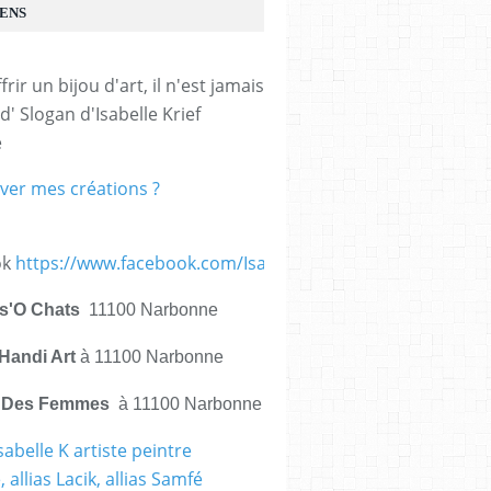
IENS
frir un bijou d'art, il n'est jamais 
d' Slogan d'Isabelle Krief 
e
ver mes créations ?
ok
https://www.facebook.com/IsabelleKrief.ArtistePeintre/
is'O Chats
11100 Narbonne
Handi Art
à 11100 Narbonne
e Des Femmes
à 11100 Narbonne
sabelle K artiste peintre
 allias Lacik, allias Samfé