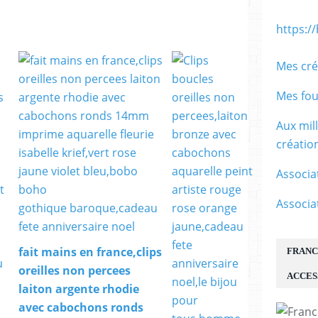
https:/
Mes cré
Mes fou
Aux mil
créati
Associa
Associa
fait mains en france,clips
FRANC
oreilles non percees
ACCES
laiton argente rhodie
avec cabochons ronds