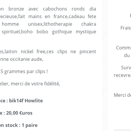
aiton bronze avec cabochons ronds dia
cieuse,fait mains en france,cadeau fete
homme unisex,lithotherapie chakra
Frais
e spirituel,boho bobo gothique mystique
Comman
s,laiton nickel free,ces clips ne pincent
du 
nne occitanie aude,
Surv
,5 grammes par clips !
recevre
lier, merci de votre fidélité,
Merci de
ce : bik14f Howlite
x : 20,00 €uros
n stock : 1 paire