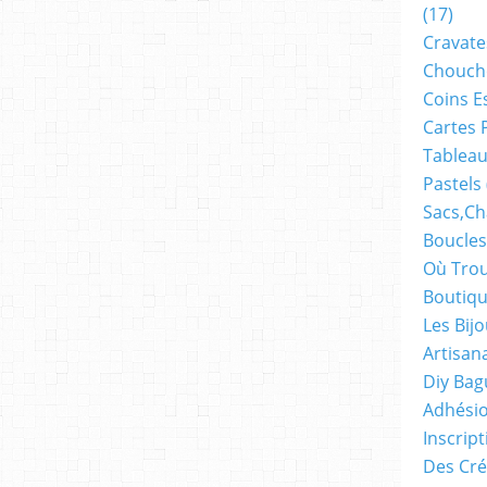
(17)
Cravate
Chouch
Coins E
Cartes 
Tableau
Pastels
Sacs,ch
Boucles
Où Trou
Boutiqu
Les Bij
Artisan
Diy Bag
Adhésio
Inscrip
Des Cré