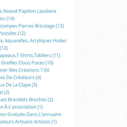
s Noeud Papillon Lavaliere
ou
(14)
stampes Pierres Bricolage
(13)
Postales
(12)
x, Aquarelles, Acryliques Huiles
(12)
apeaux,t-Shirts,tabliers
(11)
 Oreilles Clous Puces
(10)
ver Mes Créations ?
(6)
es De Créateurs
(4)
oux De La Clape
(3)
at
(2)
ues Bracelets Broches
(2)
n À L'association
(1)
tion Gratuite Dans L'annuaire
ateurs Artisans Artistes
(1)