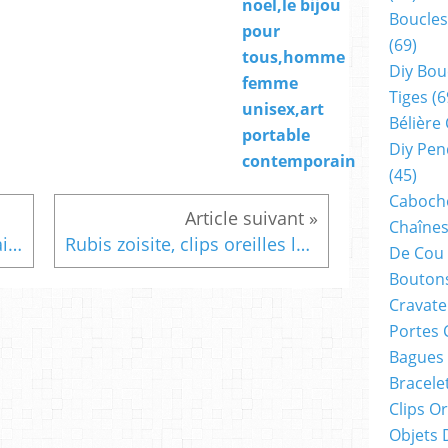
noel,le bijou
Boucles
pour
(69)
tous,homme
Diy Bou
femme
Tiges
(6
unisex,art
Bélière
portable
Diy Pen
contemporain
(45)
Cabocho
Chaînes
Quartz rose, clips oreilles laiton avec cabochons ronds dia 14mm,pierre fine semi precieuse,fait mains en france,cadeau fete anniversaire noel,femme homme unisex,chakra energie,meditation,taureau cancer vierge balance capricorne
Rubis zoisite, clips oreilles laiton bronze avec cabochons ronds dia 14mm,pierre rose et verte semi precieuse,fait mains en france,cadeau fete anniversaire noel,femme homme unisex,lithotherapie chakra energie,meditation bien etre spirituel
De Cou
Boutons
Cravate
Portes 
Bagues
Bracele
Clips O
Objets 