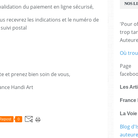
NOS L
lidation du paiement en ligne sécurisé,
us recevrez les indications et le numéro de
'Pour of
suivi postal
trop tar
Auteur
Où trou
Page
facebo
te et prenez bien soin de vous,
ance Handi Art
Les Art
France 
E
La Voi
Repost
0
Blog d'I
auteure,