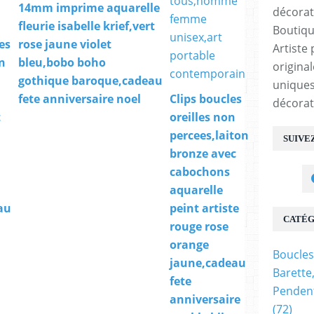
14mm imprime aquarelle
fleurie isabelle krief,vert
Boutiqu
les
rose jaune violet
Artiste 
n
bleu,bobo boho
origina
gothique baroque,cadeau
uniques
fete anniversaire noel
Clips boucles
décorat
t
oreilles non
percees,laiton
SUIVE
bronze avec
cabochons
aquarelle
au
peint artiste
CATÉG
rouge rose
orange
Boucles
jaune,cadeau
Barette
fete
Pendent
anniversaire
(72)