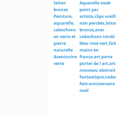
laiton
Aquarelle ooak
bronze
peint par
Peinture,
artiste,clips oreil
aquarelle,
non percées,laito
cabochons
bronze,avec
en verre et
cabochons ronds
pierre
bleu rose vert,fai
naturelle
mains en
Aventurine
france,art porte
verte
porter de l art,art
nouveau abstrait
fantastique,cade
fete anniversaire
noel