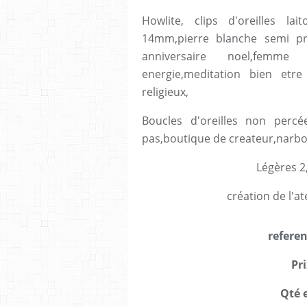
Howlite, clips d'oreilles l
14mm,pierre blanche semi pre
anniversaire noel,femme 
energie,meditation bien etr
religieux,
Boucles d'oreilles non percée
pas,boutique de createur,narbo
Légères 2
création de l'ate
referen
Pri
Qté e