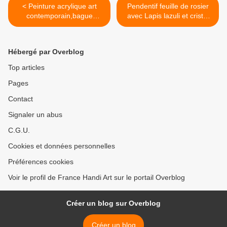
< Peinture acrylique art
Pendentif feuille de rosier
contemporain,bague
avec Lapis lazuli et cristal
chevaliere laiton bronze
swarovski,peinture argile et
avec plateau
pierre semi precieuse,bijou
rectangle,rouge bleu violet
fait mains en france,cadeau
Hébergé par Overblog
or,bijou homme femme
fete anniversaire
unisex,cadeau fete
noel,bleu jaune
Top articles
anniversaire noel,fait mains
blanc,taureau vierge
Pages
en france,boutique de
sagittaire >
createurs,made in
Contact
narbonne,bijou peint
Signaler un abus
C.G.U.
Cookies et données personnelles
Préférences cookies
Voir le profil de France Handi Art sur le portail Overblog
Créer un blog sur Overblog
Créer un blog