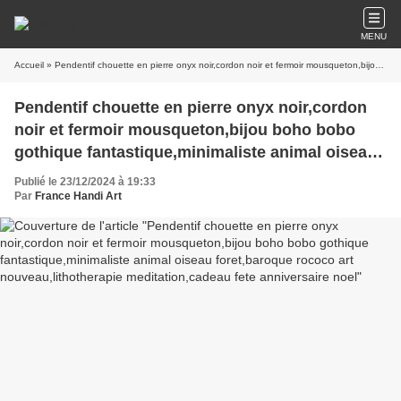
MENU
Accueil
» Pendentif chouette en pierre onyx noir,cordon noir et fermoir mousqueton,bijou boho bobo gothique fantastique,minimaliste animal oiseau foret,baroque rococo art nouveau,lithotherapie meditation,cadeau fete anniversaire noel
Pendentif chouette en pierre onyx noir,cordon
noir et fermoir mousqueton,bijou boho bobo
gothique fantastique,minimaliste animal oiseau
foret,baroque rococo art nouveau,lithotherapie
Publié le 23/12/2024 à 19:33
meditation,cadeau fete anniversaire noel
Par
France Handi Art