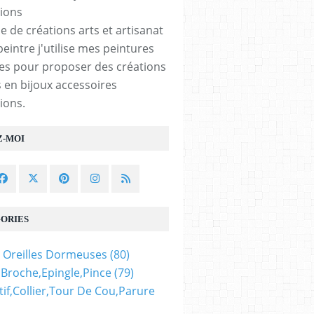
e de créations arts et artisanat
peintre j'utilise mes peintures
les pour proposer des créations
 en bijoux accessoires
ions.
Z-MOI
ORIES
 Oreilles Dormeuses
(80)
,broche,epingle,pince
(79)
if,collier,tour De Cou,parure