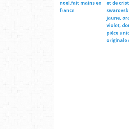
noel,fait mains en
et de cris
france
swarovski
jaune, or
violet, do
pièce uni
originale