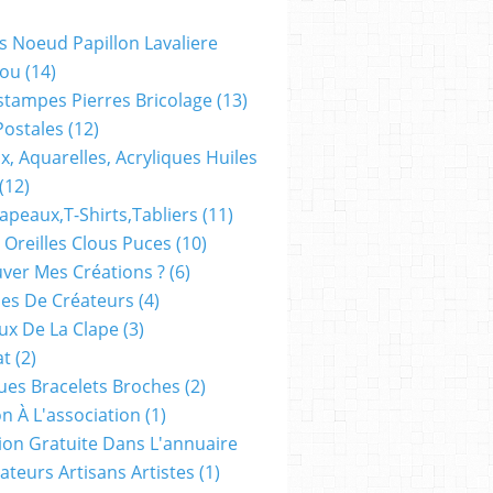
s Noeud Papillon Lavaliere
ou
(14)
stampes Pierres Bricolage
(13)
Postales
(12)
x, Aquarelles, Acryliques Huiles
(12)
apeaux,t-Shirts,tabliers
(11)
 Oreilles Clous Puces
(10)
ver Mes Créations ?
(6)
es De Créateurs
(4)
oux De La Clape
(3)
at
(2)
ues Bracelets Broches
(2)
n À L'association
(1)
tion Gratuite Dans L'annuaire
ateurs Artisans Artistes
(1)