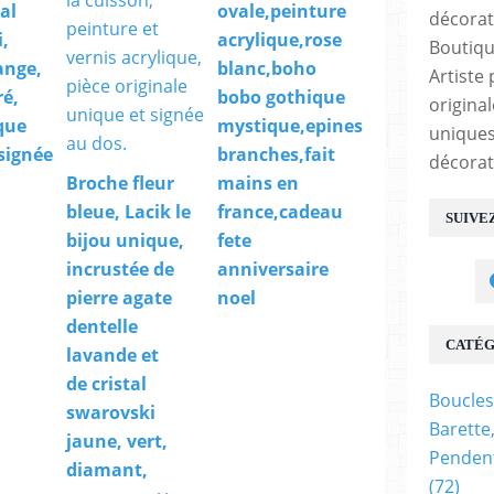
tal
ovale,peinture
,
acrylique,rose
Boutiqu
ange,
blanc,boho
Artiste 
ré,
bobo gothique
origina
que
mystique,epines
uniques
 signée
branches,fait
décorat
Broche fleur
mains en
bleue, Lacik le
france,cadeau
SUIVE
bijou unique,
fete
incrustée de
anniversaire
pierre agate
noel
dentelle
CATÉG
lavande et
de cristal
Boucles
swarovski
Barette
jaune, vert,
Pendent
diamant,
(72)