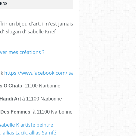
IENS
frir un bijou d'art, il n'est jamais 
d' Slogan d'Isabelle Krief 
e
ver mes créations ?
ok
https://www.facebook.com/IsabelleKrief.ArtistePeintre/
is'O Chats
11100 Narbonne
Handi Art
à 11100 Narbonne
e Des Femmes
à 11100 Narbonne
sabelle K artiste peintre
 allias Lacik, allias Samfé