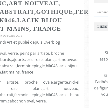
NC,ART NOUVEAU,
ABSTRAIT,GOTHIQUE,FERMOIR
K046,LACIK BIJOU
LIENS
IT MAINS, FRANCE
20 OCTOBRE 2018
ndi Art et publié depuis Overblog
S
l'ass
Si
l'adhés
iste, broche ovale,argente,nickel
de figu
é,serie rose, blanc,art nouveau,
vous
bstrait,fermoir epingle,bik046,lacik bijou
5mm,cabochon oval, verre,