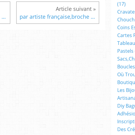
(17)
Cravate
peint, par artiste, cabochon verre, ovale, 18x25mm, broche, argente, bords,coquillage, petits coeurs, st jacques, art nouveau, bohème, gothique, kawai,victorien,serie rose, blanc,bik046, lacik, france
par artiste française,broche argente peinte,bordure ouvragée,art deco,fermoir epingle,mini tableau art nouveau,fleur rose blanc,abstrait fantastique boheme,bobo gothique contemporain
Chouch
Coins E
Cartes 
Tableau
Pastels
Sacs,ch
Boucles
Où Trou
Boutiqu
Les Bij
Artisan
Diy Bag
Adhésio
Inscrip
Des Cré