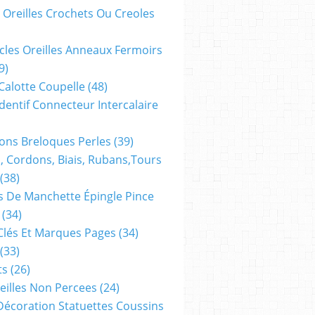
 Oreilles Crochets Ou Creoles
cles Oreilles Anneaux Fermoirs
9)
 Calotte Coupelle
(48)
dentif Connecteur Intercalaire
ns Breloques Perles
(39)
, Cordons, Biais, Rubans,tours
(38)
 De Manchette Épingle Pince
(34)
Clés Et Marques Pages
(34)
(33)
ts
(26)
reilles Non Percees
(24)
Décoration Statuettes Coussins