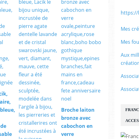
https:/
Mes cré
Mes fou
Aux mil
créati
Associa
Associa
cik,
aire,
,bleue,
Broche laiton
FRANC
bronze avec
ACCES
 de
cabochon en
sable
verre