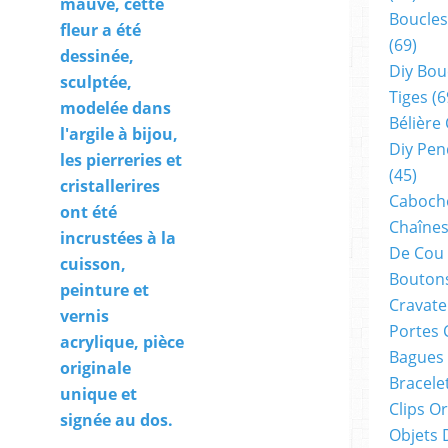
mauve, cette
Boucles
fleur a été
(69)
dessinée,
Diy Bou
sculptée,
Tiges
(6
modelée dans
Bélière
l'argile à bijou,
Diy Pen
les pierreries et
(45)
cristallerires
Cabocho
ont été
Chaînes
incrustées à la
De Cou
cuisson,
Boutons
peinture et
Cravate
vernis
Portes 
acrylique, pièce
Bagues
originale
Bracele
unique et
Clips O
signée au dos.
Objets 