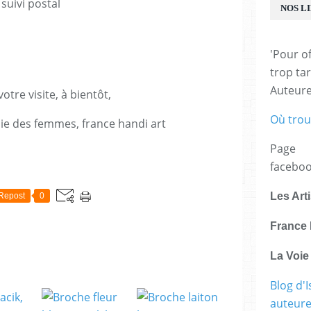
suivi postal
NOS L
'Pour of
trop tar
Auteur
otre visite, à bientôt,
Où trou
voie des femmes, france handi art
Page
E
facebo
Les Art
Repost
0
France 
La Voi
Blog d'I
auteure,