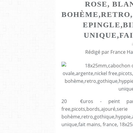
ROSE, BLA
BOHÈME,RETRO,
EPINGLE,BI
UNIQUE,FA
Rédigé par France Ha
20 €uros - peint par art
free,picots,bords,ajour
bohème,retro,gothique,hyppie,a
unique,fait mains, france, 18x2