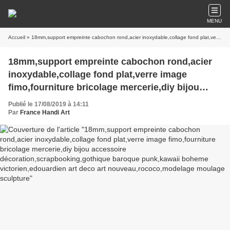
MENU
Accueil
» 18mm,support empreinte cabochon rond,acier inoxydable,collage fond plat,verre image fimo,fourniture bricolage mercerie,diy bijou accessoire décoration,scrapbooking,gothique baroque punk,kawaii boheme victorien,edouardien art deco art nouveau,rococo,modelage moulage sculpture
18mm,support empreinte cabochon rond,acier
inoxydable,collage fond plat,verre image
fimo,fourniture bricolage mercerie,diy bijou
accessoire décoration,scrapbooking,gothique
Publié le 17/08/2019 à 14:11
baroque punk,kawaii boheme
Par
France Handi Art
victorien,edouardien art deco art
nouveau,rococo,modelage moulage sculpture