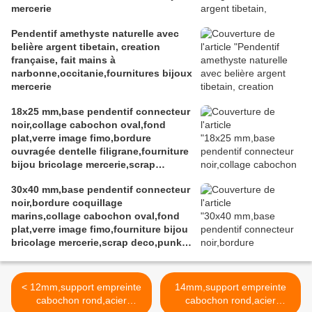
mercerie
Pendentif amethyste naturelle avec
belière argent tibetain, creation
française, fait mains à
narbonne,occitanie,fournitures bijoux
mercerie
18x25 mm,base pendentif connecteur
noir,collage cabochon oval,fond
plat,verre image fimo,bordure
ouvragée dentelle filigrane,fourniture
bijou bricolage mercerie,scrap
deco,punk gothique boheme,kawaii
30x40 mm,base pendentif connecteur
fashion mode,pour ateliers du fait
noir,bordure coquillage
mains,victorien edouardien
marins,collage cabochon oval,fond
baroque,rococo
plat,verre image fimo,fourniture bijou
bricolage mercerie,scrap deco,punk
gothique boheme
< 12mm,support empreinte
14mm,support empreinte
cabochon rond,acier
cabochon rond,acier