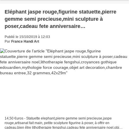
Eléphant jaspe rouge,figurine statuette,pierre
gemme semi precieuse,mini sculpture à
poser,cadeau fete anniversaire
noel,lithotherapie fengshui,croyances gothique
Publié le 15/10/2019 à 12:03
edouardien,mythologie force courage,objet art
Par
France Handi Art
decoration,chambre bureau entree,32
grammes,42x29m
14,50 €uros - Statuette elephant,pierre gemme semi precieuse,jaspe
rouge,artisanat fait main, petite sculpture figurine à poser, à offrir en
cadeau,bien être lithotherapie fengshui,cadeau fete anniversaire noel,objet