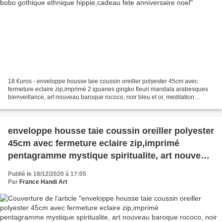
18 €uros - enveloppe housse taie coussin oreiller polyester 45cm avec
fermeture eclaire zip,imprimé 2 iguanes gingko fleuri mandala arabesques
bienveillance, art nouveau baroque rococo, noir bleu et or, meditation
relaxation zen,deco maison,boho bobo...
enveloppe housse taie coussin oreiller polyester
45cm avec fermeture eclaire zip,imprimé
pentagramme mystique spiritualite, art nouveau
baroque rococo, noir et or, meditation relaxation
Publié le 18/12/2020 à 17:05
zen,deco maison,boho bobo gothique
Par
France Handi Art
hippie,cadeau fete anniversaire noel