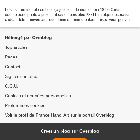
Posé sur un meuble en bois, ça jette tout de même hein 18,90 €uros -
double porte photo à poser,bateau en bois bleu 23x11cm-objet-decoration-
cadeau-fete-anniversaire-noel-femme-homme-enfant-unisex Vous pouvez le
mettre debout sur un meuble et pour les...
Hébergé par Overblog
Top articles
Pages
Contact
Signaler un abus
C.G.U.
Cookies et données personnelles
Préférences cookies
Voir le profil de France Handi Art sur le portail Overblog
Créer un blog sur Overblog