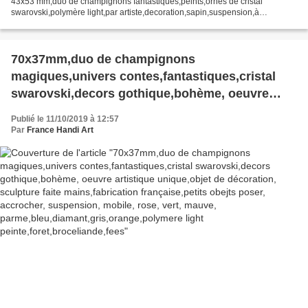
43x53 mm,duo de champignons fantastiques,peints,ornés de cristal
swarovski,polymère light,par artiste,decoration,sapin,suspension,à
poser,accrocher,accessoire,embellissement,scrapbooking,...
70x37mm,duo de champignons
magiques,univers contes,fantastiques,cristal
swarovski,decors gothique,bohème, oeuvre
artistique unique,objet de décoration, sculpture
Publié le 11/10/2019 à 12:57
faite mains,fabrication française,petits obejts
Par
France Handi Art
poser, accrocher, suspension, mobile, rose,
vert, mauve,
parme,bleu,diamant,gris,orange,polymere light
peinte,foret,broceliande,fees