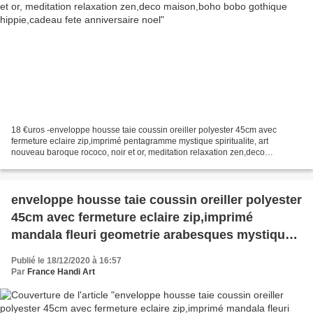
18 €uros -enveloppe housse taie coussin oreiller polyester 45cm avec
fermeture eclaire zip,imprimé pentagramme mystique spiritualite, art
nouveau baroque rococo, noir et or, meditation relaxation zen,deco
maison,boho bobo gothique hippie,cadeau fete anniversaire...
enveloppe housse taie coussin oreiller polyester
45cm avec fermeture eclaire zip,imprimé
mandala fleuri geometrie arabesques mystique
spiritualite, art nouveau baroque rococo, noir et
Publié le 18/12/2020 à 16:57
or, meditation relaxation zen,deco maison,boho
Par
France Handi Art
bobo gothique hippie,cadeau fete anniversaire
noel