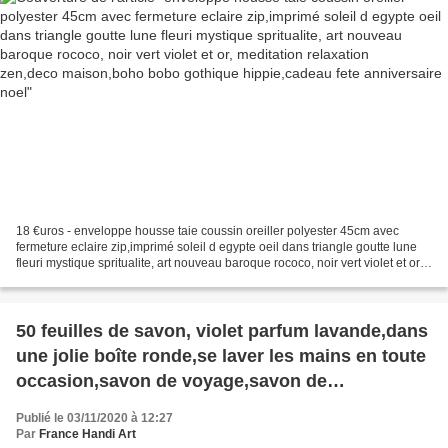
hippie,cadeau fete anniversaire noel
18 €uros - enveloppe housse taie coussin oreiller polyester 45cm avec
fermeture eclaire zip,imprimé soleil d egypte oeil dans triangle goutte lune
fleuri mystique spritualite, art nouveau baroque rococo, noir vert violet et or,
meditation relaxation zen,deco...
50 feuilles de savon, violet parfum lavande,dans
une jolie boîte ronde,se laver les mains en toute
occasion,savon de voyage,savon de
poche,hygiène propreté anti bactérien
Publié le 03/11/2020 à 12:27
Par
France Handi Art