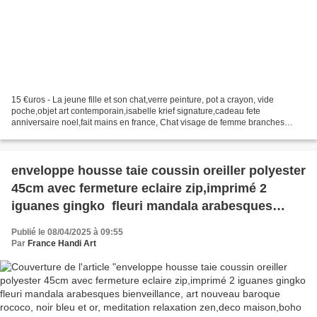
15 €uros - La jeune fille et son chat,verre peinture, pot a crayon, vide
poche,objet art contemporain,isabelle krief signature,cadeau fete
anniversaire noel,fait mains en france, Chat visage de femme branches
arbre de vie fleur sourire, Mes pots peints,...
enveloppe housse taie coussin oreiller polyester
45cm avec fermeture eclaire zip,imprimé 2
iguanes gingko fleuri mandala arabesques
bienveillance, art nouveau baroque rococo, noir
Publié le 08/04/2025 à 09:55
bleu et or, meditation relaxation
Par
France Handi Art
zen,deco maison,boho bobo gothique ethnique
hippie,cadeau fete anniversaire noel