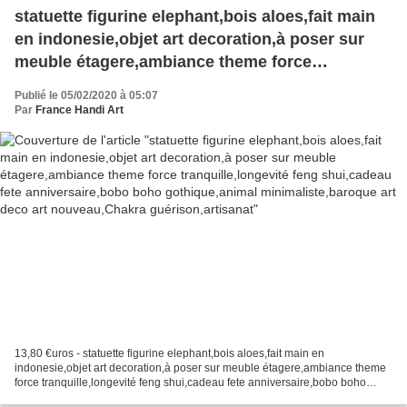
statuette figurine elephant,bois aloes,fait main
en indonesie,objet art decoration,à poser sur
meuble étagere,ambiance theme force
tranquille,longevité feng shui,cadeau fete
Publié le 05/02/2020 à 05:07
anniversaire,bobo boho gothique,animal
Par
France Handi Art
minimaliste,baroque art deco art
nouveau,Chakra guérison,artisanat
13,80 €uros - statuette figurine elephant,bois aloes,fait main en
indonesie,objet art decoration,à poser sur meuble étagere,ambiance theme
force tranquille,longevité feng shui,cadeau fete anniversaire,bobo boho
gothique,animal minimaliste,baroque art...