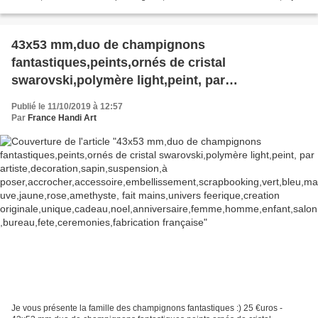
art decoration,ornement ambiance,tient...
43x53 mm,duo de champignons
fantastiques,peints,ornés de cristal
swarovski,polymère light,peint, par
artiste,decoration,sapin,suspension,à
Publié le 11/10/2019 à 12:57
poser,accrocher,accessoire,embellissement,scr
Par
France Handi Art
apbooking,vert,bleu,mauve,jaune,rose,amethyst
e, fait mains,univers feerique,creation
originale,unique,cadeau,noel,anniversaire,femm
e,homme,enfant,salon,bureau,fete,ceremonies,f
abrication française
Je vous présente la famille des champignons fantastiques :) 25 €uros -