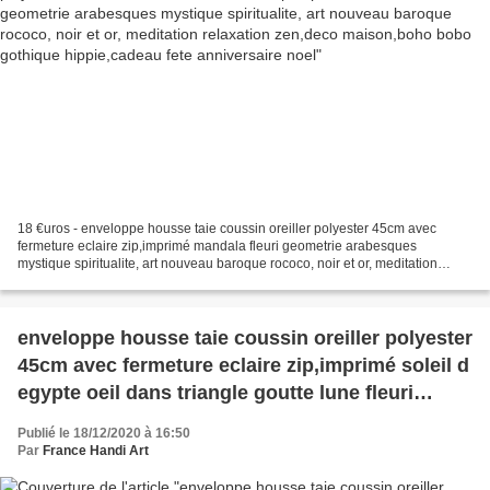
18 €uros - enveloppe housse taie coussin oreiller polyester 45cm avec
fermeture eclaire zip,imprimé mandala fleuri geometrie arabesques
mystique spiritualite, art nouveau baroque rococo, noir et or, meditation
relaxation zen,deco maison,boho bobo gothique...
enveloppe housse taie coussin oreiller polyester
45cm avec fermeture eclaire zip,imprimé soleil d
egypte oeil dans triangle goutte lune fleuri
mystique spritualite, art nouveau baroque
Publié le 18/12/2020 à 16:50
rococo, noir vert violet et or, meditation
Par
France Handi Art
relaxation zen,deco maison,boho bobo gothique