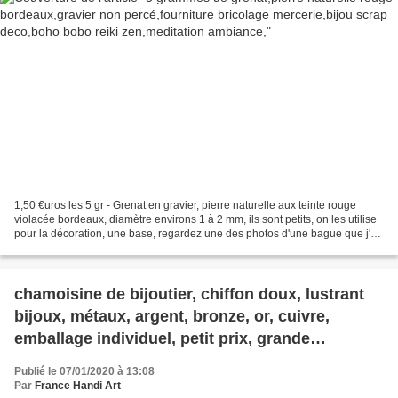
1,50 €uros les 5 gr - Grenat en gravier, pierre naturelle aux teinte rouge
violacée bordeaux, diamètre environs 1 à 2 mm, ils sont petits, on les utilise
pour la décoration, une base, regardez une des photos d'une bague que j'ai
créée avec ce genre de...
chamoisine de bijoutier, chiffon doux, lustrant
bijoux, métaux, argent, bronze, or, cuivre,
emballage individuel, petit prix, grande
efficacité; toujours nettoyer ses bijoux, afin
Publié le 07/01/2020 à 13:08
qu'ils durent longtemps.
Par
France Handi Art