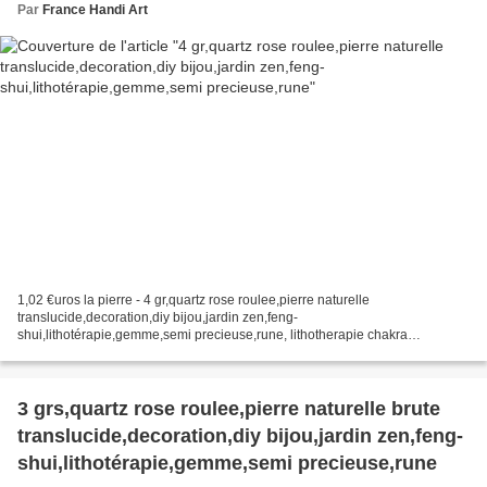
Par
France Handi Art
1,02 €uros la pierre - 4 gr,quartz rose roulee,pierre naturelle
translucide,decoration,diy bijou,jardin zen,feng-
shui,lithotérapie,gemme,semi precieuse,rune, lithotherapie chakra
energie,meditation bien etre spirituel,taureau cancer vierge balance
capricorne,boho...
3 grs,quartz rose roulee,pierre naturelle brute
translucide,decoration,diy bijou,jardin zen,feng-
shui,lithotérapie,gemme,semi precieuse,rune