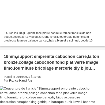
8 €uros les 10 gr - quartz rose,pierre naturelle roulée,translucide,non
trouee,decoration,diy bijou,zen,feng-shui,lithothérapie,gemme semi
precieuse,taureau balance cancer,chakra bien etre spirituel, Lot de 10
grammes de quartz rose, pierres roulées dia...
15mm,support empreinte cabochon carré,laiton
bronze,collage cabochon fond plat,verre image
fimo,fourniture bricolage mercerie,diy bijou
accessoire décoration,scrapbooking,gothique
Publié le 06/10/2020 à 10:06
baroque punk,kawaii boheme
Par
France Handi Art
victorien,edouardien art deco art
nouveau,rococo,modelage sculpture