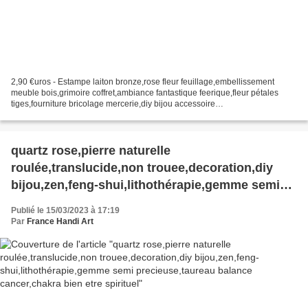
2,90 €uros - Estampe laiton bronze,rose fleur feuillage,embellissement
meuble bois,grimoire coffret,ambiance fantastique feerique,fleur pétales
tiges,fourniture bricolage mercerie,diy bijou accessoire
décoration,scrapbooking,gothique vintage retro,baroque...
quartz rose,pierre naturelle
roulée,translucide,non trouee,decoration,diy
bijou,zen,feng-shui,lithothérapie,gemme semi
precieuse,taureau balance cancer,chakra bien
Publié le 15/03/2023 à 17:19
etre spirituel
Par
France Handi Art