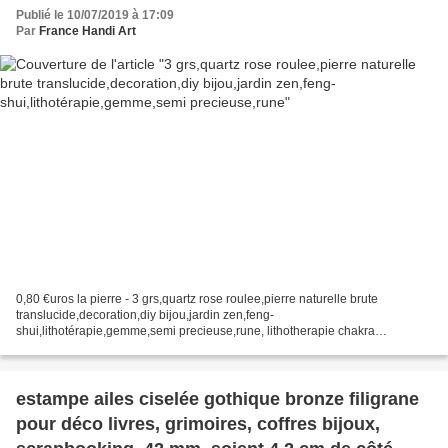
Publié le 10/07/2019 à 17:09
Par
France Handi Art
0,80 €uros la pierre - 3 grs,quartz rose roulee,pierre naturelle brute
translucide,decoration,diy bijou,jardin zen,feng-
shui,lithotérapie,gemme,semi precieuse,rune, lithotherapie chakra
energie,meditation bien etre spirituel,taureau cancer vierge balance...
estampe ailes ciselée gothique bronze filigrane
pour déco livres, grimoires, coffres bijoux,