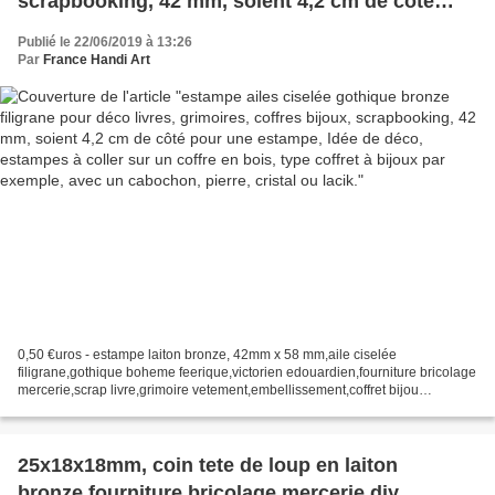
scrapbooking, 42 mm, soient 4,2 cm de côté
pour une estampe, Idée de déco, estampes à
Publié le 22/06/2019 à 13:26
coller sur un coffre en bois, type coffret à bijoux
Par
France Handi Art
par exemple, avec un cabochon, pierre, cristal
ou lacik.
0,50 €uros - estampe laiton bronze, 42mm x 58 mm,aile ciselée
filigrane,gothique boheme feerique,victorien edouardien,fourniture bricolage
mercerie,scrap livre,grimoire vetement,embellissement,coffret bijou
secret,bois,decors ambiance fantastique, Prix...
25x18x18mm, coin tete de loup en laiton
bronze,fourniture bricolage mercerie,diy