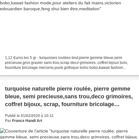
1,12 €uros les 5 gr - turquoises roulées brut,pierre gemme bleue,semi
precieuse,gros gravier sans trou,scrap deco grimoires, coffret bijoux bois,
fourniture bricolage mercerie,punk gothique boho bobo,kawaii fashion
mode,pour ateliers du fait mains,victorien...
turquoise naturelle pierre roulée, pierre gemme
bleue, semi precieuse,sans trou,deco grimoires,
coffret bijoux, scrap, fourniture bricolage
mercerie,punk gothique boho bobo,kawaii
Publié le 01/02/2020 à 10:11
fashion mode,victorien edouardien baroque,fete
Par
France Handi Art
anniversaire noel,st valentin grand mere,zen
minerale meditation