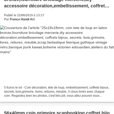
accessoire décoration,embellissement, coffrets
bijoux, secrets, bois,grimoire, livres, reliures,
Publié le 22/06/2019 à 13:17
meuble,scrap,fantastique feerique,gothique
Par
France Handi Art
vintage retro,baroque punk kawaii,boheme
victorien edouardien,ateliers du fait mains
5 €uros le lot - Coin décoration, tete de loup, embellissement, coffrets bijoux,
secrets, bois,grimoire, livres, reliures, meuble, 3 clous livrés avec chaque
coin. Regardez bien les photos, c'est très joli, vous allez pouvoir vous
amusez à faire vos décorations...
56x40mm,coin,grimoire,scapbooking,coffret,bijo