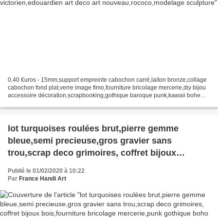
0,40 €uros - 15mm,support empreinte cabochon carré,laiton bronze,collage
cabochon fond plat,verre image fimo,fourniture bricolage mercerie,diy bijou
accessoire décoration,scrapbooking,gothique baroque punk,kawaii boheme
victorien,edouardien art deco art...
lot turquoises roulées brut,pierre gemme
bleue,semi precieuse,gros gravier sans
trou,scrap deco grimoires, coffret bijoux
bois,fourniture bricolage mercerie,punk
Publié le 01/02/2020 à 10:22
gothique boho bobo,kawaii fashion mode,pour
Par
France Handi Art
ateliers du fait mains,victorien edouardien
baroque,feng shui bien être,meditation