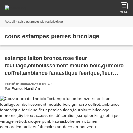
MENU
Accueil
» coins estampes pierres bricolage
coins estampes pierres bricolage
estampe laiton bronze,rose fleur
feuillage,embellissement meuble bois,grimoire
coffret,ambiance fantastique feerique,fleur
pétales tiges,fourniture bricolage mercerie,diy
Publié le 08/04/2025 à 09:49
bijou accessoire
Par
France Handi Art
décoration,scrapbooking,gothique vintage
retro,baroque punk kawaii,boheme victorien
edouardien,ateliers fait mains,art deco art
nouveau