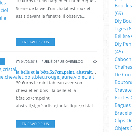
10 €uros le telechargement numérique -
Boucles
Scène de la vie d'un chat,il est roux et
(69)
assis devant la fenêtre, il observe...
Diy Bou
Tiges
(6
Bélière
EN SAVOIR PLUS
Diy Pen
(45)
Cabocho
04/09/2018
PUBLIÉ DEPUIS OVERBLOG
Chaînes
la belle et la bête,5x7cm,peint, abstrait,signé,artiste,fantastique,cristal swarovski,tableau,original,unique,chevalet,bois,bleu,rouge,jaune,violet,fait mains
De Cou
Boutons
30 €uros le mini tableau avec son
Cravate
chevalet en bois - la belle et la
Portes 
bête,5x7cm,peint,
Bagues
abstrait,signé,artiste,fantastique,cristal...
Bracele
Clips O
EN SAVOIR PLUS
Objets 