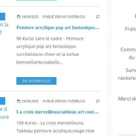
24/08/2025
PUBLIÉ DEPUIS OVERBLOG
Peinture acrylique pop art fantastique surréaliste,le chien et la tortue bienveillante,isabelle krief artiste peintre à Narbonne
Frais
90 €uros sans le cadre - Peinture
acrylique pop art fantastique
Comman
surréaliste,le chien et la tortue
du 
bienveillante,isabelle...
Surv
recevre
EN SAVOIR PLUS
Merci de
24/08/2025
PUBLIÉ DEPUIS OVERBLOG
La croix merveilleuse,tableau art contemporain,peinture acrylique d isabelle krief,artiste peintre auteure
100 €uros - La croix merveilleuse,
Tableau peinture acrylique,rouge rose