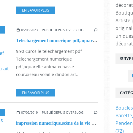
EN SAVOIR PLUS
Boutiqu
Artiste 
origina
05/03/2023
PUBLIÉ DEPUIS OVERBLOG
uniques
Telechargement numerique pdf,aquarelle animaux basse cour,oiseau volaille dindon,art animalier surrealiste,isabelle krief artiste peintre,art audois,art moderne contemporain,art abstrait fantastique,cadeau fete anniversaire noel,art decoration,marron jaune blanc noir,bleu vert rouge violet,
décorat
9,90 €uros le telechargement pdf
Telechargement numerique
SUIVE
pdf,aquarelle animaux basse
cour,oiseau volaille dindon,art...
EN SAVOIR PLUS
CATÉG
Boucles
07/02/2019
PUBLIÉ DEPUIS OVERBLOG
Barette
Pendent
impression numerique,scène de la vie d'un chat,il est roux et assis devant la fenêtre, il observe la rue,les arbres verts et marrons,les fleurs roses,jaune,violet,le beau ciel bleu, aquarelle 24x32 cm d'isabelle krief, sur papier spécial
(72)