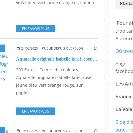
violet,bleu vert jaune orange,or, finition...
NOS L
'Pour of
EN SAVOIR PLUS
trop tar
Auteur
24/08/2025
PUBLIÉ DEPUIS OVERBLOG
Où trou
Aquarelle originale isabelle krief, coeurs de couleurs, rose jaune bleu vert orange rouge, sur papier 280gr, dimensions 24x32cm, fait mains en France, oeuvre originale signature artiste,art contemporain, boho bobo gothique romantique,decoration murale
Page
200 €uros - Coeurs de couleurs,
facebo
Aquarelle originale isabelle krief, rose
Les Art
jaune bleu vert orange rouge, sur
papier...
France 
La Voi
EN SAVOIR PLUS
Blog d'I
auteure,
19/06/2025
PUBLIÉ DEPUIS OVERBLOG