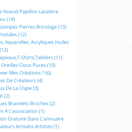
s Noeud Papillon Lavaliere
ou
(14)
stampes Pierres Bricolage
(13)
Postales
(12)
x, Aquarelles, Acryliques Huiles
(12)
apeaux,t-Shirts,tabliers
(11)
 Oreilles Clous Puces
(10)
ver Mes Créations ?
(6)
es De Créateurs
(4)
oux De La Clape
(3)
at
(2)
ues Bracelets Broches
(2)
n À L'association
(1)
tion Gratuite Dans L'annuaire
ateurs Artisans Artistes
(1)