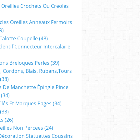
 Oreilles Crochets Ou Creoles
cles Oreilles Anneaux Fermoirs
9)
 Calotte Coupelle
(48)
dentif Connecteur Intercalaire
ns Breloques Perles
(39)
, Cordons, Biais, Rubans,tours
(38)
 De Manchette Épingle Pince
(34)
Clés Et Marques Pages
(34)
(33)
ts
(26)
reilles Non Percees
(24)
Décoration Statuettes Coussins