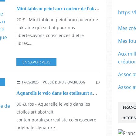
Mini tableau peint aux couleur de l'ukraine qui se bat pour nos libertes,ayons consciences d etre libres, c est un luxe que d autres n ont pas,bleu jaune sur fond nacre blanc,art abstrait fantasmagorique surrealiste, peinture huile,boho bobo gothique d isabelle krief artiste peintre,mini tableau sur chevalet de table,cadeau fete anniversaire
https:/
20 € - Mini tableau peint aux couleur de
l'ukraine qui se bat pour nos
Mes cré
libertes,ayons consciences d etre
Mes fou
libres,...
Aux mil
créati
EN SAVOIR PLUS
Associa
17/05/2025
PUBLIÉ DEPUIS OVERBLOG
Associa
Aquarelle le velo dans les etoiles,art abstrait contemporain,surrealiste colore,oeuvre originale signature de l artiste,peinture intuitive art therapie,cadeau decoration interieur
80 €uros - Aquarelle le velo dans les
FRANC
etoiles,art abstrait
ACCES
contemporain,surrealiste colore,oeuvre
originale signature...