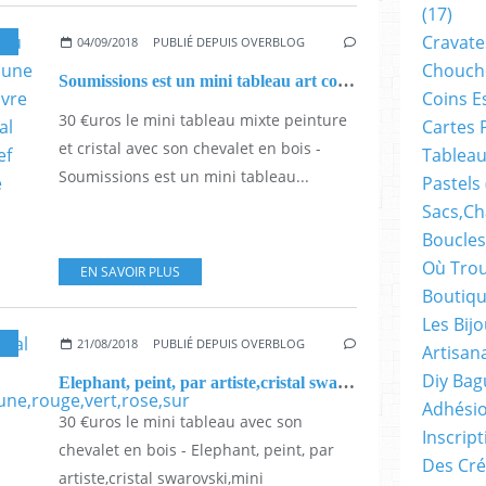
(17)
Cravate
04/09/2018
PUBLIÉ DEPUIS OVERBLOG
Chouch
Soumissions est un mini tableau art contemporain représentant une femme soumise à son mari, oeuvre mixte peinture acrylique et cristal swarovski, signature isabelle krief artiste, bleu jaune rouge orange marron noir violet
Coins E
30 €uros le mini tableau mixte peinture
Cartes 
et cristal avec son chevalet en bois -
Tableau
Soumissions est un mini tableau...
Pastels
Sacs,ch
Boucles
Où Trou
EN SAVOIR PLUS
Boutiqu
Les Bij
21/08/2018
PUBLIÉ DEPUIS OVERBLOG
Artisan
Diy Bag
Elephant, peint, par artiste,cristal swarovski,mini tableau,5x7cm,acrylique,bleu,jaune,rouge,vert,rose,sur chevalet bois de table,oeuvre unique,originale,toile coton sur châssis bois
Adhésio
30 €uros le mini tableau avec son
Inscrip
chevalet en bois - Elephant, peint, par
Des Cré
artiste,cristal swarovski,mini