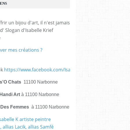
IENS
frir un bijou d'art, il n'est jamais 
d' Slogan d'Isabelle Krief 
e
ver mes créations ?
ok
https://www.facebook.com/IsabelleKrief.ArtistePeintre/
is'O Chats
11100 Narbonne
Handi Art
à 11100 Narbonne
e Des Femmes
à 11100 Narbonne
sabelle K artiste peintre
 allias Lacik, allias Samfé