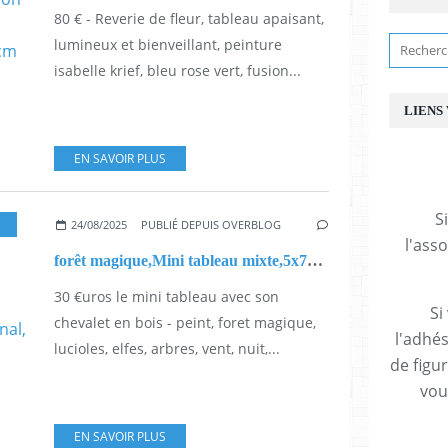
80 € - Reverie de fleur, tableau apaisant,
lumineux et bienveillant, peinture
isabelle krief, bleu rose vert, fusion...
LIENS
EN SAVOIR PLUS
S
24/08/2025
PUBLIÉ DEPUIS OVERBLOG
l'ass
forêt magique,Mini tableau mixte,5x7cm,acrylique et cristal swarovski,peint, lucioles, elfes, arbres, vent, nuit, fantastique, feerique, par artiste, signe, original, ikrief
30 €uros le mini tableau avec son
Si
chevalet en bois - peint, foret magique,
l'adhés
lucioles, elfes, arbres, vent, nuit,...
de figu
vous
EN SAVOIR PLUS