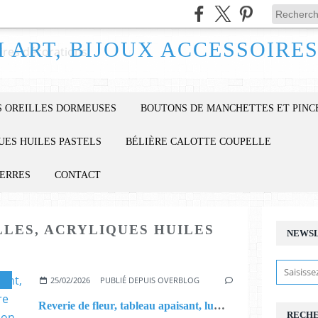
 OREILLES DORMEUSES
BOUTONS DE MANCHETTES ET PINC
UES HUILES PASTELS
BÉLIÈRE CALOTTE COUPELLE
IERRES
CONTACT
LES, ACRYLIQUES HUILES
NEWS
25/02/2026
PUBLIÉ DEPUIS OVERBLOG
Reverie de fleur, tableau apaisant, lumineux et bienveillant, peinture isabelle krief, bleu rose vert, fusion des couleurs,cadeau fete anniversaire noel,dim 30cmx30cm
RECH