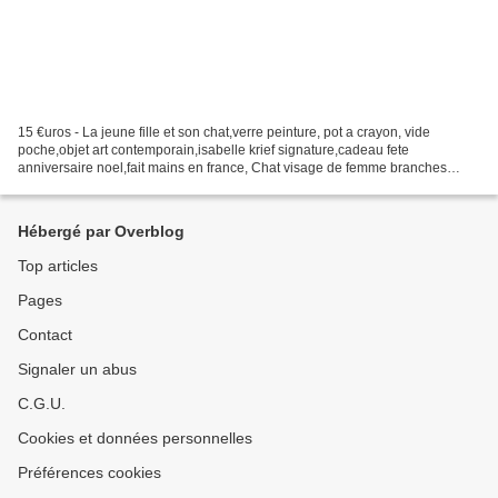
15 €uros - La jeune fille et son chat,verre peinture, pot a crayon, vide
poche,objet art contemporain,isabelle krief signature,cadeau fete
anniversaire noel,fait mains en france, Chat visage de femme branches
arbre de vie fleur sourire, Mes pots peints,...
Hébergé par Overblog
Top articles
Pages
Contact
Signaler un abus
C.G.U.
Cookies et données personnelles
Préférences cookies