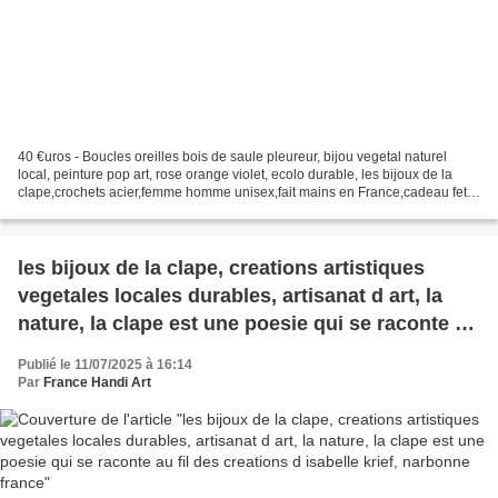
40 €uros - Boucles oreilles bois de saule pleureur, bijou vegetal naturel
local, peinture pop art, rose orange violet, ecolo durable, les bijoux de la
clape,crochets acier,femme homme unisex,fait mains en France,cadeau fete
anniversaire noel, rose orange...
les bijoux de la clape, creations artistiques
vegetales locales durables, artisanat d art, la
nature, la clape est une poesie qui se raconte au
fil des creations d isabelle krief, narbonne
Publié le 11/07/2025 à 16:14
france
Par
France Handi Art