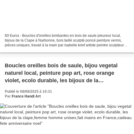
60 €uros - Boucles d'oreilles tombantes en bois de saule pleureur local,
bijoux de la Clape à Narbonne, bois taillé sculpté poncé peinture vernis,
pièces uniques, travail à la main par isabelle krief artiste peintre sculpteure,
art abstrait poétique rose...
Boucles oreilles bois de saule, bijou vegetal
naturel local, peinture pop art, rose orange
violet, ecolo durable, les bijoux de la
clape,femme homme unisex,fait mains en
Publié le 08/08/2025 à 10:31
France,cadeau fete anniversaire noel
Par
France Handi Art