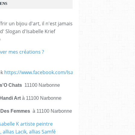
IENS
frir un bijou d'art, il n'est jamais 
d' Slogan d'Isabelle Krief 
e
ver mes créations ?
ok
https://www.facebook.com/IsabelleKrief.ArtistePeintre/
is'O Chats
11100 Narbonne
Handi Art
à 11100 Narbonne
e Des Femmes
à 11100 Narbonne
sabelle K artiste peintre
 allias Lacik, allias Samfé