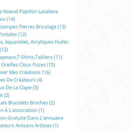
s Noeud Papillon Lavaliere
ou
(14)
stampes Pierres Bricolage
(13)
Postales
(12)
x, Aquarelles, Acryliques Huiles
(12)
apeaux,t-Shirts,tabliers
(11)
 Oreilles Clous Puces
(10)
ver Mes Créations ?
(6)
es De Créateurs
(4)
oux De La Clape
(3)
at
(2)
ues Bracelets Broches
(2)
n À L'association
(1)
tion Gratuite Dans L'annuaire
ateurs Artisans Artistes
(1)