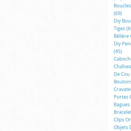
n
Boucles
i
(69)
r
,
Diy Bou
c
Tiges
(6
'
Bélière
e
s
Diy Pen
t
(45)
g
Cabocho
r
â
Chaînes
c
De Cou
e
Boutons
à
Cravate
v
o
Portes 
u
Bagues
s
Bracele
q
u
Clips O
e
Objets 
n