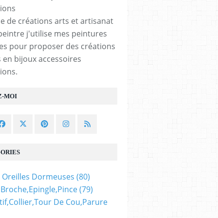
e de créations arts et artisanat
peintre j'utilise mes peintures
les pour proposer des créations
 en bijoux accessoires
ions.
Z-MOI
ORIES
 Oreilles Dormeuses
(80)
,broche,epingle,pince
(79)
if,collier,tour De Cou,parure