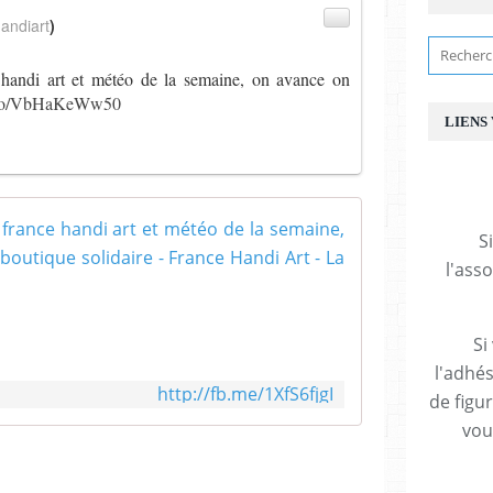
andiart
)
handi art et météo de la semaine, on avance on
t.co/VbHaKeWw50
LIENS
La newsletter
S
l'ass
B
o
n
j
Si
o
l'adhés
u
http://fb.me/1XfS6fjgI
de figu
r
,
vous
V
E
o
i