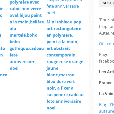
polymère avec
t
NOS L
e
ir
cabochon verre
r
c
oval,bijou peint
,
'Pour of
a la main,belière
Mini tableau pop
l
trop tar
a
alu
art rectangulaire
n
Auteur
e
martelé,boho
en polymere,
u
bobo
peint a la main,
m
Où trou
é
nte
gothique,cadeau
art abstrait
r
Page
on
fete
contemporain,
o
facebo
anniversaire
rouge rose orange
U
noel
jaune
N
Les Art
!
ance
blanc,marron
T
bleu dore vert
France 
o
noir, a fixer a
u
t
La Voi
suspendre,cadeau
d
fete anniversaire
'
Blog d'I
noel
a
auteure,