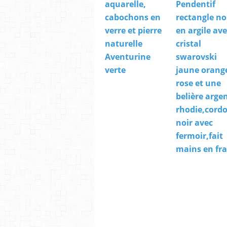
aquarelle,
Pendentif
cabochons en
rectangle no
verre et pierre
en argile ave
naturelle
cristal
Aventurine
swarovski
verte
jaune orang
rose et une
belière arge
rhodie,cord
noir avec
fermoir,fait
mains en fr