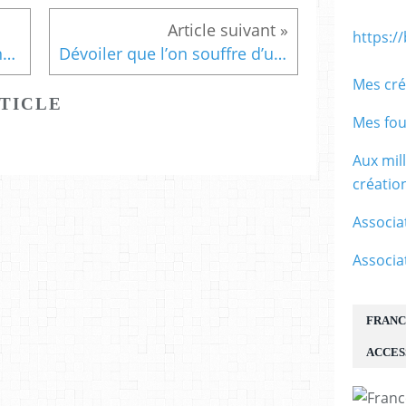
b
o
https:/
r
INFO : aux abonnés de France Handi Art, par...
Dévoiler que l’on souffre d’une maladie...
d
,
Mes cré
m
TICLE
e
Mes fou
r
c
Aux mil
i
d
créati
e
n
Associa
o
u
Associa
s
s
u
FRANC
i
v
ACCES
r
e
,