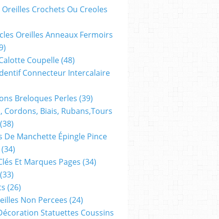
 Oreilles Crochets Ou Creoles
cles Oreilles Anneaux Fermoirs
9)
 Calotte Coupelle
(48)
dentif Connecteur Intercalaire
ns Breloques Perles
(39)
, Cordons, Biais, Rubans,tours
(38)
 De Manchette Épingle Pince
(34)
Clés Et Marques Pages
(34)
(33)
ts
(26)
reilles Non Percees
(24)
Décoration Statuettes Coussins