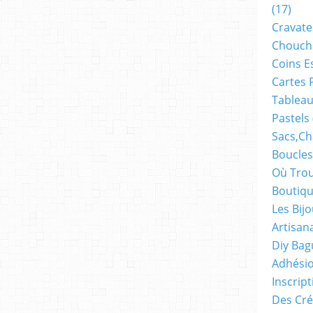
(17)
o
u
Cravate
s
Chouch
a
Coins E
v
Cartes 
a
n
Tableau
ç
Pastels
o
Sacs,ch
n
s
Boucles
a
Où Trou
f
Boutiqu
i
n
Les Bij
d
Artisan
e
Diy Bag
f
Adhésio
i
n
Inscrip
a
Des Cré
n