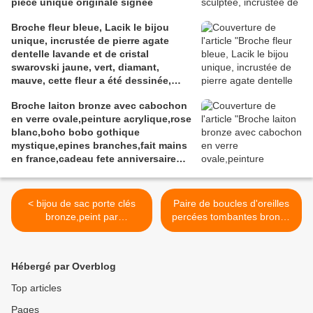
pièce unique originale signée
Broche fleur bleue, Lacik le bijou
unique, incrustée de pierre agate
dentelle lavande et de cristal
swarovski jaune, vert, diamant,
mauve, cette fleur a été dessinée,
sculptée, modelée dans l'argile à
Broche laiton bronze avec cabochon
bijou, les pierreries et cristallerires
en verre ovale,peinture acrylique,rose
ont été incrustées à la cuisson,
blanc,boho bobo gothique
peinture et vernis acrylique, pièce
mystique,epines branches,fait mains
originale unique et signée au dos.
en france,cadeau fete anniversaire
noel
< bijou de sac porte clés
Paire de boucles d'oreilles
bronze,peint par
percées tombantes bronze
artiste,rouge orange patine
et améthyste light et ses
craquelée de blanc, le feu
pendentifs papillons. Perles
la braise le soleil,cabochon
bohème tchèques à
Hébergé par Overblog
rond verre loupe 25
facettes en verre de grande
mm,fermoir
qualité. Métal bronze nickel
Top articles
mousqueton,mini
free, bijou réalisé à l'atelier
Pages
toile,gothique boheme
france handi art de