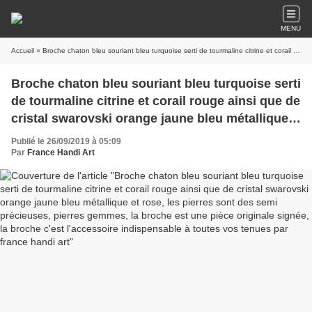
MENU
Accueil
» Broche chaton bleu souriant bleu turquoise serti de tourmaline citrine et corail rouge ainsi que de cristal swarovski orange jaune bleu métallique et rose, les pierres sont des semi précieuses, pierres gemmes, la broche est une pièce originale signée, la broche c'est l'accessoire indispensable à toutes vos tenues par france handi art
Broche chaton bleu souriant bleu turquoise serti
de tourmaline citrine et corail rouge ainsi que de
cristal swarovski orange jaune bleu métallique
et rose, les pierres sont des semi précieuses,
Publié le 26/09/2019 à 05:09
pierres gemmes, la broche est une pièce
Par
France Handi Art
originale signée, la broche c'est l'accessoire
indispensable à toutes vos tenues par france
handi art