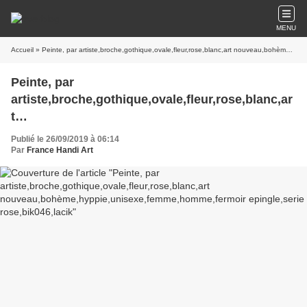
MENU
Accueil
» Peinte, par artiste,broche,gothique,ovale,fleur,rose,blanc,art nouveau,bohème,hyppie,unisexe,femme,homme,fermoir epingle,serie rose,bik046,lacik
Peinte, par
artiste,broche,gothique,ovale,fleur,rose,blanc,ar
t
nouveau,bohème,hyppie,unisexe,femme,homme
Publié le 26/09/2019 à 06:14
,fermoir epingle,serie rose,bik046,lacik
Par
France Handi Art