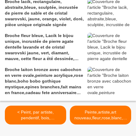
Broche lacik, rectangulaire,
abstraite,bleue, sculptée, incrustée
de pierre de sable et de cristal
swarovski, jaune, orange, violet, doré,
pièce unique originale signée
Broche fleur bleue, Lacik le bijou
unique, incrustée de pierre agate
dentelle lavande et de cristal
swarovski jaune, vert, diamant,
mauve, cette fleur a été dessinée,
sculptée, modelée dans l'argile à
Broche laiton bronze avec cabochon
bijou, les pierreries et cristallerires
en verre ovale,peinture acrylique,rose
ont été incrustées à la cuisson,
blanc,boho bobo gothique
peinture et vernis acrylique, pièce
mystique,epines branches,fait mains
originale unique et signée au dos.
en france,cadeau fete anniversaire
noel
< Peint, par artiste,
Peinte,artiste,art
pendentif, bois,
nouveau,fleur,rose,blanc,br
naturel,oval,cabochon oval
oche,argent,tibetain,carré,2
18x25mm,blanc,rose,belièr
5mm,epingle,accessoire,bij
e
ou,femme,bohème,hyppie,b