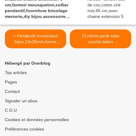
cm,fermoir mousqueton,collier
noel,st valentin mariage,amour amitié
pendentif,fourniture bricolage
mercerie,diy bijou accessoire
décoration,scrapbooking,gothique
vintage retro,baroque punk
kawaii,boheme victorien
< Pendentif connecteur
51x4mm,perle tube
edouardien,ateliers du fait mains
bijou,13x26mm,forme
courbe,laiton
triangulaire,laiton
bronze,intercalaire
bronze, fleur feuillage
connecteur,diy bijou
lys,fourniture bricolage
ethnique
Hébergé par Overblog
mercerie,diy bijou
gothique,fourniture
accessoire
bricolage
Top articles
décoration,scrapbooking,
mercerie,pendentif collier
Pages
gothique vintage
deco scrap,boheme >
retro,baroque punk
Contact
kawaii,boheme victorien
edouardien,ateliers du fait
Signaler un abus
mains, art nouveau art
C.G.U.
deco,mode fashion
ethnique bobo,breloque
Cookies et données personnelles
boucle oreille perlerie
Préférences cookies