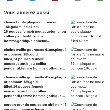
Vous aimerez aussi
chaine boule plaqué or,poincon
18k,gold filled,41 cm,
16 pouces,fermoir mousqueton,bijou
collier pendentif,femme
homme,gothique boheme
hippie,punk edouardien
chaine maille gourmette 61cm,plaqué
victorien,kawaii,cadeau fete
or poincon 18k,gold
ceremonie,anniversaire retraite
filled,24 pouces,fermoir
noel,st valentin mariage,amour amitié
mousqueton,bijou collier
pendentif,femme homme,gothique
boheme hippie,punk edouardien
chaine maille gourmette 41cm,plaqué
victorien,kawa
or poincon 18k,gold
filled,16 pouces,fermoir
mousqueton,bijou collier
pendentif,femme homme,gothique
boheme hippie,punk edouardien
cordon tour de cou,coton ciré noir,45
victorien,kawaii,cadeau fete
cm,avec chaine extension 5
ceremonie,anniversaire retraite