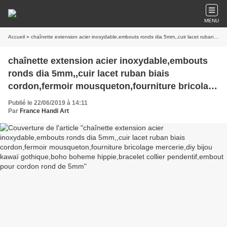
MENU
Accueil
» chaînette extension acier inoxydable,embouts ronds dia 5mm,,cuir lacet ruban biais cordon,fermoir mousqueton,fourniture bricolage mercerie,diy bijou kawaï gothique,boho boheme hippie,bracelet collier pendentif,embout pour cordon rond de 5mm
chaînette extension acier inoxydable,embouts
ronds dia 5mm,,cuir lacet ruban biais
cordon,fermoir mousqueton,fourniture bricolage
mercerie,diy bijou kawaï gothique,boho boheme
Publié le 22/06/2019 à 14:11
hippie,bracelet collier pendentif,embout pour
Par
France Handi Art
cordon rond de 5mm