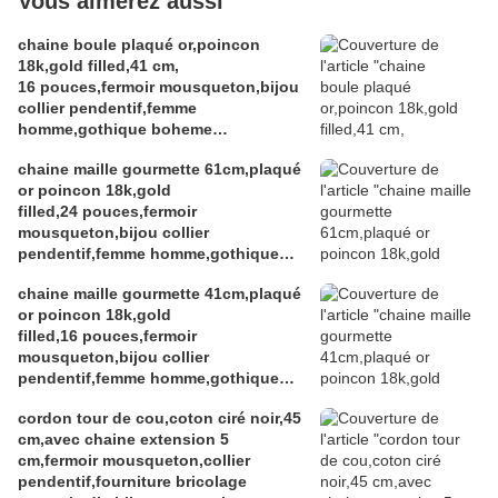
Vous aimerez aussi
chaine boule plaqué or,poincon
18k,gold filled,41 cm,
16 pouces,fermoir mousqueton,bijou
collier pendentif,femme
homme,gothique boheme
hippie,punk edouardien
chaine maille gourmette 61cm,plaqué
victorien,kawaii,cadeau fete
or poincon 18k,gold
ceremonie,anniversaire retraite
filled,24 pouces,fermoir
noel,st valentin mariage,amour amitié
mousqueton,bijou collier
pendentif,femme homme,gothique
boheme hippie,punk edouardien
chaine maille gourmette 41cm,plaqué
victorien,kawa
or poincon 18k,gold
filled,16 pouces,fermoir
mousqueton,bijou collier
pendentif,femme homme,gothique
boheme hippie,punk edouardien
cordon tour de cou,coton ciré noir,45
victorien,kawaii,cadeau fete
cm,avec chaine extension 5
ceremonie,anniversaire retraite
cm,fermoir mousqueton,collier
noel,st valentin mariage,amour amitié
pendentif,fourniture bricolage