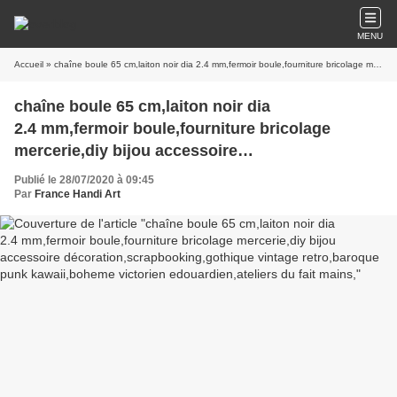
MENU
Accueil
» chaîne boule 65 cm,laiton noir dia 2.4 mm,fermoir boule,fourniture bricolage mercerie,diy bijou accessoire décoration,scrapbooking,gothique vintage retro,baroque punk kawaii,boheme victorien edouardien,ateliers du fait mains,
chaîne boule 65 cm,laiton noir dia
2.4 mm,fermoir boule,fourniture bricolage
mercerie,diy bijou accessoire
décoration,scrapbooking,gothique vintage
Publié le 28/07/2020 à 09:45
retro,baroque punk kawaii,boheme victorien
Par
France Handi Art
edouardien,ateliers du fait mains,