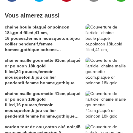
Vous aimerez aussi
chaine boule plaqué or,poincon
18k,gold filled,41 cm,
16 pouces,fermoir mousqueton,bijou
collier pendentif,femme
homme,gothique boheme
hippie,punk edouardien
chaine maille gourmette 61cm,plaqué
victorien,kawaii,cadeau fete
or poincon 18k,gold
ceremonie,anniversaire retraite
filled,24 pouces,fermoir
noel,st valentin mariage,amour amitié
mousqueton,bijou collier
pendentif,femme homme,gothique
boheme hippie,punk edouardien
chaine maille gourmette 41cm,plaqué
victorien,kawa
or poincon 18k,gold
filled,16 pouces,fermoir
mousqueton,bijou collier
pendentif,femme homme,gothique
boheme hippie,punk edouardien
cordon tour de cou,coton ciré noir,45
victorien,kawaii,cadeau fete
cm,avec chaine extension 5