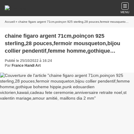
MENU
Accueil
» chaine figaro argent 71cm,poinçon 925 sterling,28 pouces,fermoir mousqueton,bijou collier pendentif,femme homme,gothique boheme hippie,punk edouardien victorien,kawaii,cadeau fete ceremonie,anniversaire retraite noel,st valentin mariage,amour amitié, maillons dia 2 mm
chaine figaro argent 71cm,poinçon 925
sterling,28 pouces,fermoir mousqueton,bijou
collier pendentif,femme homme,gothique
boheme hippie,punk edouardien
Publié le 25/10/2022 à 16:24
victorien,kawaii,cadeau fete
Par
France Handi Art
ceremonie,anniversaire retraite noel,st valentin
mariage,amour amitié, maillons dia 2 mm