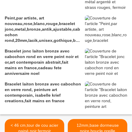
Peint,par artiste, art
nouveau,rose,blanc,rouge,bracelet
jonc,metal,bronze,antik,ajustable,cab
ochon
rond,20mm,lacik,unisex,gothique,boh
ème
Bracelet jonc laiton bronze avec
cabochon rond en verre peint noir et
or,art contemporain abstrait,fait
mains en france,cadeau fete
anniversaire noel
Bracelet laiton bronze avec cabochon
en verre rond, peinture art
contemporain, isabelle krief
creations,fait mains en france
< 46 cm,tour de cou acier
12mm,base dormeuse
gainé noir,fermoir
noire,boucle oreille