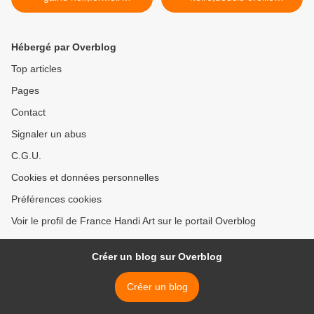
magnetic,aimant,fourniture
percée,collage cabochon
bricolage mercerie,diy bijou
rond,fond plat,image verre
accessoire
fimo,fourniture bricolage
Hébergé par Overblog
décoration,scrapbooking,go
mercerie,diy bijou
thique vintage
accessoire
Top articles
retro,baroque punk
décoration,scrapbooking,go
Pages
kawaii,boheme victorien
thique vintage
edouardien,ateliers du fait
retro,baroque punk
Contact
mains
kawaii,boheme victorien
edouardien,ateliers du fait
Signaler un abus
mains >
C.G.U.
Cookies et données personnelles
Préférences cookies
Voir le profil de France Handi Art sur le portail Overblog
Créer un blog sur Overblog
Créer un blog