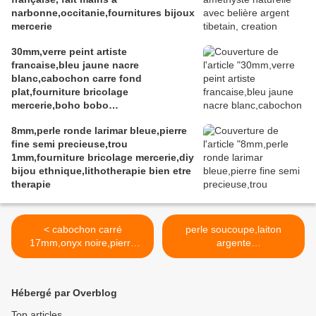
narbonne,occitanie,fournitures bijoux
mercerie
30mm,verre peint artiste
francaise,bleu jaune nacre
blanc,cabochon carre fond
plat,fourniture bricolage
mercerie,boho bobo
gothique,fantastique abstrait,art
8mm,perle ronde larimar bleue,pierre
portable,soutenir l ukraine,art
fine semi precieuse,trou
audois,sud de france
1mm,fourniture bricolage mercerie,diy
bijou ethnique,lithotherapie bien etre
therapie
< cabochon carré
perle soucoupe,laiton
17mm,onyx noire,pierre
argente
gemme semi
vieilli,6x4mm,calotte
précieuse,collage serti fond
coupelle ronde, intercalaire
plat,fourniture bricolage
connecteur,ronds gravés
Hébergé par Overblog
mercerie,diy bijou
dans le métal, geométrique
accessoire
ethnique,tibetain,fourniture
Top articles