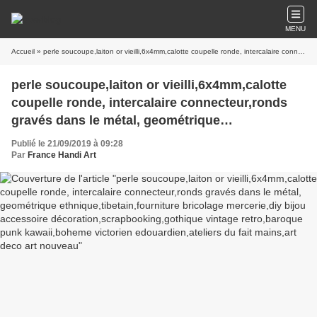
MENU
Accueil
» perle soucoupe,laiton or vieilli,6x4mm,calotte coupelle ronde, intercalaire connecteur,ronds gravés dans le métal, geométrique ethnique,tibetain,fourniture bricolage mercerie,diy bijou accessoire décoration,scrapbooking,gothique vintage retro,baroque punk kawaii,boheme victorien edouardien,ateliers du fait mains,art deco art nouveau
perle soucoupe,laiton or vieilli,6x4mm,calotte
coupelle ronde, intercalaire connecteur,ronds
gravés dans le métal, geométrique
ethnique,tibetain,fourniture bricolage
Publié le 21/09/2019 à 09:28
mercerie,diy bijou accessoire
Par
France Handi Art
décoration,scrapbooking,gothique vintage
retro,baroque punk kawaii,boheme victorien
edouardien,ateliers du fait mains,art deco art
nouveau