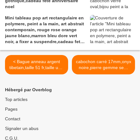
gothique,cadeau fete anniversaire
noel
Mini tableau pop art rectangulaire en
polymere, peint a la main, art abstrait
contemporain, rouge rose orange
jaune blanc,marron bleu dore vert
noir, a fixer a suspendre,cadeau fete
anniversaire noel
< Bague anneau argent
cabochon carré 17mm,onyx
tibetain,taille 51 fr,taille us 5
noire,pierre gemme semi
3/4,coeur arabesques fleurs
précieuse,collage serti fond
ouvrage,rococo,baroque
plat,fourniture bricolage
romantique oriental,bijou
mercerie,diy bijou
Hébergé par Overblog
promesse
accessoire
fiancailles,cadeau fete
décoration,scrapbooking
Top articles
anniversaire noel,femme
grimoire coffret,gothique
Pages
fille amour amitié,boheme
baroque punk,kawaii
bobo gothique,edouardien
boheme
Contact
victorien
victorien,edouardien art
deco art nouveau,rococo >
Signaler un abus
C.G.U.