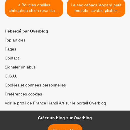
< Boucles oreilles
Le sac cabacs leopard petit
chihuahua chien rose blanc
modèle, lavable pliable,
avec noeud mignon
accessoire maroquinerie
kawaii,plastique decoupe
femme,sac à mains
laser,bijou fille femme
soiree,ville, plage,
Hébergé par Overblog
lgbt,cadeau punk
sorties,shopping,cadeau
boho,crochets acier
fete anniversaire noel,fete
Top articles
des meres >
Pages
Contact
Signaler un abus
C.G.U.
Cookies et données personnelles
Préférences cookies
Voir le profil de France Handi Art sur le portail Overblog
Créer un blog sur Overblog