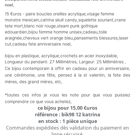
15 €uros - paire boucles oreilles acrylique,visage femme
monstre mexicain,catrina skull candy,squelette souriant,crane
tete mort,blanc noir rouge,steam punk gothique
edouardien,bijou femme homme unisex,cadeau,toile
araignée,cheveux vert orange bleu,pansements blessures,laser
cut,
cadeau fete anniversaire noel,
bijou en plastique, acrylique,crochets en acier inoxydable,
Longueur du pendant: 27 Millimètres; Largeur: 25 Millimètres
,
Ce bijou contemporain à offrir en cadeau pour un anniversaire,
une cérémonie, une fête, pensez à la st valentin, la fete des
mères, des grand mères, etc,
*toutes ces infos je vous les note pour que vous puissiez
comprendre ce que vous achetez,
ce bijou pour 15,00 €uros
référence : bik98 12 katrina
en stock : 1 pièce unique
Commandes expédiées dès validation du paiement en
ligne sécurisé,