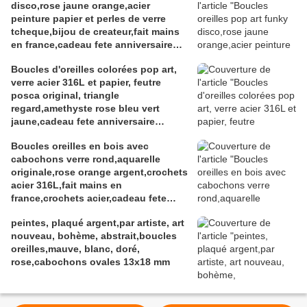
disco,rose jaune orange,acier
peinture papier et perles de verre
tcheque,bijou de createur,fait mains
en france,cadeau fete anniversaire
noel,isabelle k artiste peintre a
Boucles d'oreilles colorées pop art,
narbonne
verre acier 316L et papier, feutre
posca original, triangle
regard,amethyste rose bleu vert
jaune,cadeau fete anniversaire
noel,fait mains en france
Boucles oreilles en bois avec
cabochons verre rond,aquarelle
originale,rose orange argent,crochets
acier 316L,fait mains en
france,crochets acier,cadeau fete
anniversaire noel
peintes, plaqué argent,par artiste, art
nouveau, bohème, abstrait,boucles
oreilles,mauve, blanc, doré,
rose,cabochons ovales 13x18 mm