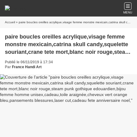
MENU
Accueil
» paire boucles oreilles acrylique,visage femme monstre mexicain,catrina skull candy,squelette souriant,crane tete mort,blanc noir rouge,steam punk gothique edouardien,bijou femme homme unisex,cadeau,toile araignée,cheveux vert orange bleu,pansements blessures,laser cut,cadeau fete anniversaire noel,
paire boucles oreilles acrylique,visage femme
monstre mexicain,catrina skull candy,squelette
souriant,crane tete mort,blanc noir rouge,steam
punk gothique edouardien,bijou femme homme
Publié le 06/11/2019 à 17:34
unisex,cadeau,toile araignée,cheveux vert
Par
France Handi Art
orange bleu,pansements blessures,laser
cut,cadeau fete anniversaire noel,