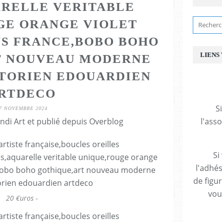
RELLE VERITABLE
GE ORANGE VIOLET
NS FRANCE,BOBO BOHO
LIENS
T NOUVEAU MODERNE
CTORIEN EDOUARDIEN
RTDECO
S
7 NOVEMBRE 2024
ndi Art et publié depuis Overblog
l'ass
Si
l'adhés
de figu
vous
20 €uros -