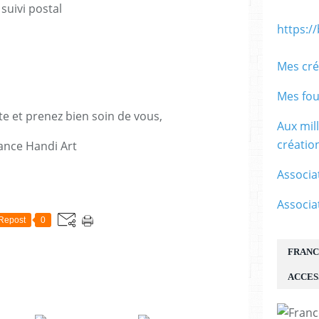
suivi postal
https:/
Mes cré
Mes fou
te et prenez bien soin de vous,
Aux mil
créati
ance Handi Art
Associa
E
Associa
Repost
0
FRANC
ACCES