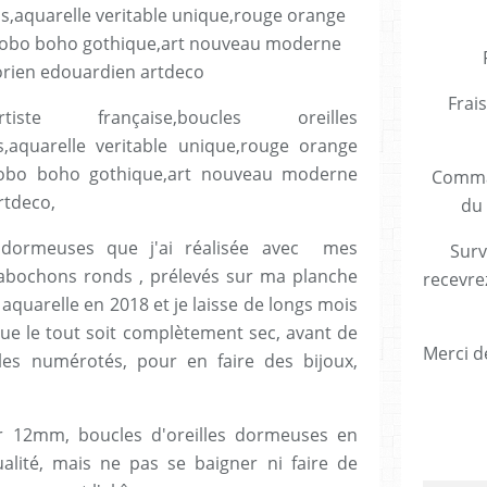
Frais
te française,boucles oreilles
s,aquarelle veritable unique,rouge orange
e,bobo boho gothique,art nouveau moderne
Comman
rtdeco,
du 
 dormeuses que j'ai réalisée avec mes
Surv
cabochons ronds , prélevés sur ma planche
recevre
e aquarelle en 2018 et je laisse de longs mois
ue le tout soit complètement sec, avant de
Merci de
es numérotés, pour en faire des bijoux,
r 12mm, boucles d'oreilles dormeuses en
ualité, mais ne pas se baigner ni faire de