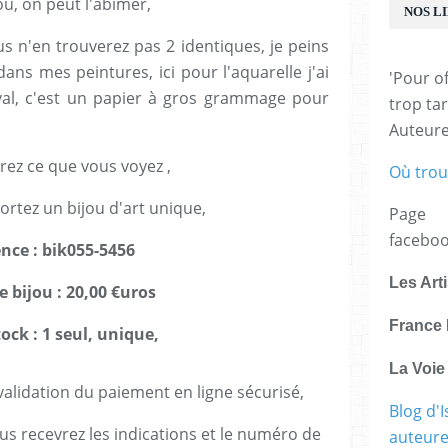
ou, on peut l'abîmer,
NOS L
us n'en trouverez pas 2 identiques, je peins
ns mes peintures, ici pour l'aquarelle j'ai
'Pour of
val, c'est un papier à gros grammage pour
trop tar
Auteur
rez ce que vous voyez ,
Où trou
ortez un bijou d'art unique,
Page
facebo
ence : bik055-5456
Les Art
e bijou : 20,00 €uros
France 
ock : 1 seul, unique,
La Voi
lidation du paiement en ligne sécurisé,
Blog d'I
us recevrez les indications et le numéro de
auteure,