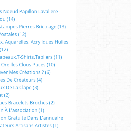
s Noeud Papillon Lavaliere
ou
(14)
stampes Pierres Bricolage
(13)
Postales
(12)
x, Aquarelles, Acryliques Huiles
(12)
apeaux,t-Shirts,tabliers
(11)
 Oreilles Clous Puces
(10)
ver Mes Créations ?
(6)
es De Créateurs
(4)
oux De La Clape
(3)
at
(2)
ues Bracelets Broches
(2)
n À L'association
(1)
tion Gratuite Dans L'annuaire
ateurs Artisans Artistes
(1)