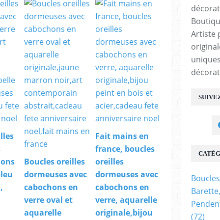
Boutiqu
Artiste 
origina
uniques
décorat
SUIVE
lles
Fait mains en
s
france, boucles
CATÉG
hons
Boucles oreilles
oreilles
bleu
dormeuses avec
dormeuses avec
Boucles
,
cabochons en
cabochons en
Barette
verre oval et
verre, aquarelle
Pendent
aquarelle
originale,bijou
(72)