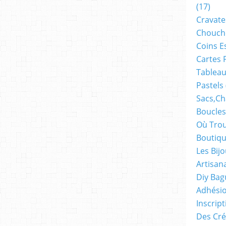
(17)
Cravate
Chouch
Coins E
Cartes 
Tableau
Pastels
Sacs,ch
Boucles
Où Trou
Boutiqu
Les Bij
Artisan
Diy Bag
Adhésio
Inscrip
Des Cré