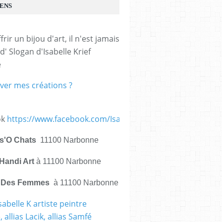
IENS
frir un bijou d'art, il n'est jamais 
d' Slogan d'Isabelle Krief 
e
ver mes créations ?
ok
https://www.facebook.com/IsabelleKrief.ArtistePeintre/
is'O Chats
11100 Narbonne
Handi Art
à 11100 Narbonne
e Des Femmes
à 11100 Narbonne
sabelle K artiste peintre
 allias Lacik, allias Samfé