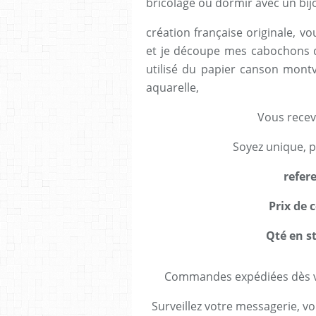
bricolage ou dormir avec un bij
création française originale, vo
et je découpe mes cabochons da
utilisé du papier canson mont
aquarelle,
Vous recev
Soyez unique, p
refer
Prix de c
Qté en st
Commandes expédiées dès va
Surveillez votre messagerie, vo