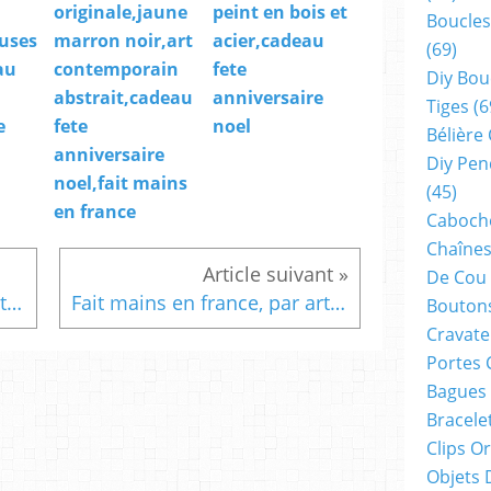
originale,jaune
peint en bois et
Boucles
uses
marron noir,art
acier,cadeau
(69)
au
contemporain
fete
Diy Bou
abstrait,cadeau
anniversaire
Tiges
(6
e
fete
noel
Bélière
anniversaire
Diy Pen
noel,fait mains
(45)
en france
Cabocho
Chaînes
De Cou
Fait mains en france, par artiste peintre,aquarelle originale isabelle k,bleu blanc,dormeuses rondes 14mm,laiton noir,boucles oreilles percées,boho bobo,fantastique gothique,art deco art nouveau,baroque victorien,cadeau fete anniversaire,fashion,ooak
Fait mains en france, par artiste peintre,aquarelle originale isabelle k,bleu blanc rouge,dormeuses laiton noir,cabochons ovales 10x14mm,,bijou femme fille,boho bobo fantastique,gothique art deco art nouveau,baroque victorien rococo,cadeau fete anniversaire,abstrait,fashion punk ethnique
Boutons
Cravate
Portes 
Bagues
Bracele
Clips O
Objets 