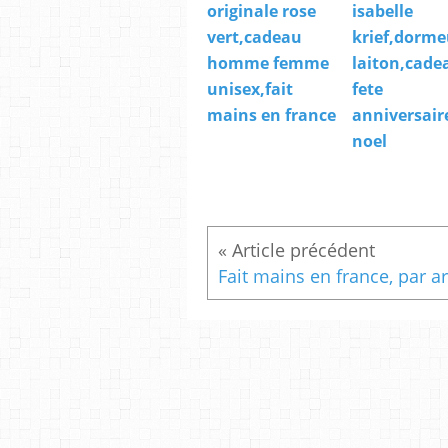
originale rose
isabelle
vert,cadeau
krief,dorme
homme femme
laiton,cade
unisex,fait
fete
mains en france
anniversair
noel