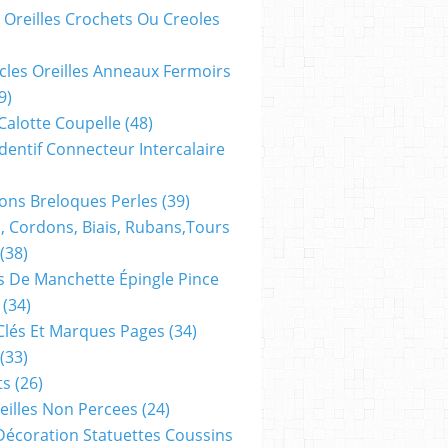
 Oreilles Crochets Ou Creoles
cles Oreilles Anneaux Fermoirs
9)
 Calotte Coupelle
(48)
dentif Connecteur Intercalaire
ns Breloques Perles
(39)
, Cordons, Biais, Rubans,tours
(38)
 De Manchette Épingle Pince
(34)
Clés Et Marques Pages
(34)
(33)
ts
(26)
reilles Non Percees
(24)
Décoration Statuettes Coussins