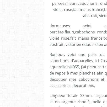
dormeuses peint artis
percées,fleuri,cabochons rond
violet rose,fait mains franc
abstrait, victorien edouardien a
Bonjour, voici une paire de
cabochons d'aquarelles, ici 2 
aquarelle bik055, j'ai peint cett
de repos à mes planches afin q
découper mes cabochons et l
accessoires, décorations,
longueur totale 33mm, largeu
laiton argente rhodié, belle q