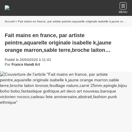
MENU
Accueil
» Fait mains en france, par artiste peintre,aquarelle originale isabelle k,jaune orange marron,sable terre,broche laiton bronze,feuillage nature,carré 25mm,epingle,bijou boho bobo,fantastique gothique,art deco art nouveau,baroque victorien rococo,cadeau fete anniversaire,abstrait,fashion punk ethnique
Fait mains en france, par artiste
peintre,aquarelle originale isabelle k,jaune
orange marron,sable terre,broche laiton
bronze,feuillage nature,carré
Publié le 26/04/2020 à 11:43
25mm,epingle,bijou boho bobo,fantastique
Par
France Handi Art
gothique,art deco art nouveau,baroque victorien
rococo,cadeau fete anniversaire,abstrait,fashion
punk ethnique