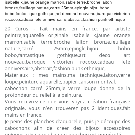
20 €uros - Fait mains en france, par artiste
peintre,aquarelle originale isabelle k,jaune orange
marron,sable terre,broche laiton bronze,feuillage
nature,carré 25mm,epingle,bijou boho
bobo,fantastique gothique,art deco art
nouveau,baroque victorien rococo,cadeau fete
anniversaire,abstrait,fashion punk ethnique,
Matériaux : mes mains,ma technique,laiton,verre
loupe,peinture aquarelle,papier canson montval,
cabochon carré 25mm,le verre loupe donne de la
profondeur,du relief à la peinture,
Vous recevrez ce que vous voyez, création française
originale, vous n'en trouverez pas 2 identiques,fait
mains en france,
Je peins des planches d'aquarelle, puis je découpe des
cabochons afin de créer des bijoux accessoires
uniques originaux, chaque cabochon est numéroté,