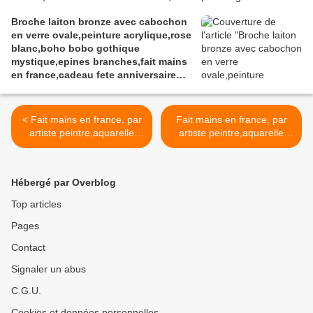
sculptée, modelée dans l'argile à
Broche laiton bronze avec cabochon
bijou, les pierreries et cristallerires
en verre ovale,peinture acrylique,rose
ont été incrustées à la cuisson,
blanc,boho bobo gothique
peinture et vernis acrylique, pièce
mystique,epines branches,fait mains
originale unique et signée au dos.
en france,cadeau fete anniversaire
noel
< Fait mains en france, par
Fait mains en france, par
artiste peintre,aquarelle
artiste peintre,aquarelle
originale isabelle k,rouge
originale isabelle k,rouge
marron vert noir,dormeuses
vert marron noir,broche
carrés 12 mm,bijou femme
fleuri filigrane,oval
Hébergé par Overblog
fille,boho bobo
18x25mm,epingle,bijou
fantastique,gothique art
boho bobo,fantastique
Top articles
deco art nouveau,baroque
gothique,art deco art
Pages
victorien rococo,cadeau
nouveau,baroque victorien
fete
rococo,cadeau fete
Contact
anniversaire,abstrait,fashio
anniversaire,abstrait,fashio
n punk ethnique
n punk ethnique,edouardien
Signaler un abus
>
C.G.U.
Cookies et données personnelles