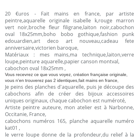
20 €uros - Fait mains en france, par artiste
peintre,aquarelle originale isabelle k,rouge marron
vert noir,broche fleur filigrane,laiton noir,cabochon
oval 18x25mm,boho bobo gothique,fashion punk
edouardien,art deco art nouveau,cadeau fete
anniversaire,victorien baroque,
Matériaux : mes mains,ma technique,laiton,verre
loupe,peinture aquarelle,papier canson montval,
cabochon oval 18x25mm ,
Vous recevrez ce que vous voyez, création française originale,
vous n'en trouverez pas 2 identiques,fait mains en france,
Je peins des planches d'aquarelle, puis je découpe des
cabochons afin de créer des bijoux accessoires
uniques originaux, chaque cabochon est numéroté,
Artiste peintre auteure, mon atelier est à Narbonne,
Occitanie, France,
cabochons numéros 165, planche aquarelle numéro
kat01 ,
le verre loupe donne de la profondeur,du relief à la