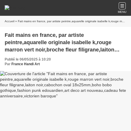
MENU
Accueil
» Fait mains en france, par artiste peintre,aquarelle originale isabelle k,rouge marron vert noir,broche fleur filigrane,laiton noir,cabochon oval 18x25mm,boho bobo gothique,fashion punk edouardien,art deco art nouveau,cadeau fete anniversaire,victorien baroque
Fait mains en france, par artiste
peintre,aquarelle originale isabelle k,rouge
marron vert noir,broche fleur filigrane,laiton
noir,cabochon oval 18x25mm,boho bobo
Publié le 06/05/2025 à 10:20
gothique,fashion punk edouardien,art deco art
Par
France Handi Art
nouveau,cadeau fete anniversaire,victorien
baroque