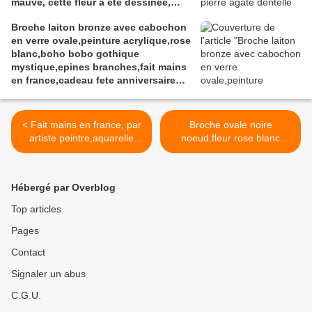
mauve, cette fleur a été dessinée,
sculptée, modelée dans l'argile à
Broche laiton bronze avec cabochon
bijou, les pierreries et cristallerires
en verre ovale,peinture acrylique,rose
ont été incrustées à la cuisson,
blanc,boho bobo gothique
peinture et vernis acrylique, pièce
mystique,epines branches,fait mains
originale unique et signée au dos.
en france,cadeau fete anniversaire
noel
< Fait mains en france, par
Broche ovale noire
artiste peintre,aquarelle
noeud,fleur rose blanc
originale isabelle k,rouge
vert,laiton bronze, fermoir
vert,broche ourson laiton
epingle,mini tableau peint
argente,fermoir
isabelle krief,artiste
Hébergé par Overblog
epingle,cabochon coeur
francaise,bijou femme,fait
20mm,bijou femme
mains en france,boho bobo
Top articles
fille,boho bobo
gothique,art deco art
Pages
gothique,mode
nouveau
fashion,edouardien
baroque,edouardien
Contact
contemporain,art deco
victorien ,tendance
moderne,cadeau fete
fashion,punk
Signaler un abus
anniversaire,baroque
contemporain,cadeau fete
C.G.U.
anniversaire noel >