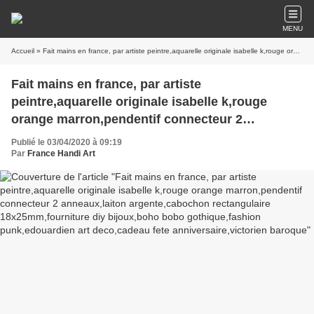
MENU
Accueil
» Fait mains en france, par artiste peintre,aquarelle originale isabelle k,rouge orange marron,pendentif connecteur 2 anneaux,laiton argente,cabochon rectangulaire 18x25mm,fourniture diy bijoux,boho bobo gothique,fashion punk,edouardien art deco,cadeau fete anniversaire,victorien baroque
Fait mains en france, par artiste
peintre,aquarelle originale isabelle k,rouge
orange marron,pendentif connecteur 2
anneaux,laiton argente,cabochon rectangulaire
Publié le 03/04/2020 à 09:19
18x25mm,fourniture diy bijoux,boho bobo
Par
France Handi Art
gothique,fashion punk,edouardien art
deco,cadeau fete anniversaire,victorien baroque