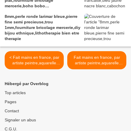
plat,fourniture bricolage
mercerie,boho bobo
gothique,fantastique abstrait,art
8mm,perle ronde larimar bleue,pierre
portable,soutenir l ukraine,art
fine semi precieuse,trou
audois,sud de france
1mm,fourniture bricolage mercerie,diy
bijou ethnique,lithotherapie bien etre
therapie
< Fait mains en france, par
Fait mains en france, par
artiste peintre,aquarelle
artiste peintre,aquarelle
originale isabelle k,vert
originale isabelle
rouge,2 pendentifs laiton
k,rose,pendentif laiton
noir,cabochons gouttes
noir,cabochon goutte
Hébergé par Overblog
13x18mm,fourniture diy
13x18mm,fourniture diy
bijoux,boho bobo
bijoux,boho bobo
Top articles
gothique,fashion
gothique,fashion
Pages
punk,edouardien art
punk,edouardien art
deco,cadeau fete
deco,cadeau fete
Contact
anniversaire,victorien
anniversaire,victorien
baroque
baroque >
Signaler un abus
C.G.U.