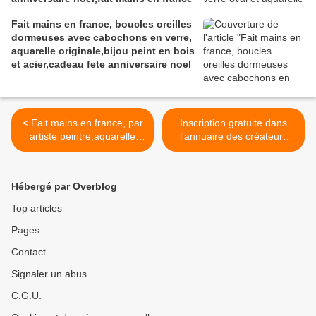
Fait mains en france, boucles oreilles
dormeuses avec cabochons en verre,
aquarelle originale,bijou peint en bois
et acier,cadeau fete anniversaire noel
< Fait mains en france, par
Inscription gratuite dans
artiste peintre,aquarelle
l'annuaire des créateurs
originale isabelle k,bleu
artisans artistes du fait
vert,dormeuses goutte
mains en france, boutique
10x14mm,laiton
arts et artisanat, narbonne,
Hébergé par Overblog
noir,boucles oreilles
france >
percées,boho
Top articles
bobo,fantastique
Pages
gothique,art deco art
nouveau,baroque
Contact
victorien,cadeau fete
anniversaire,fashion
Signaler un abus
punk,ooak
C.G.U.