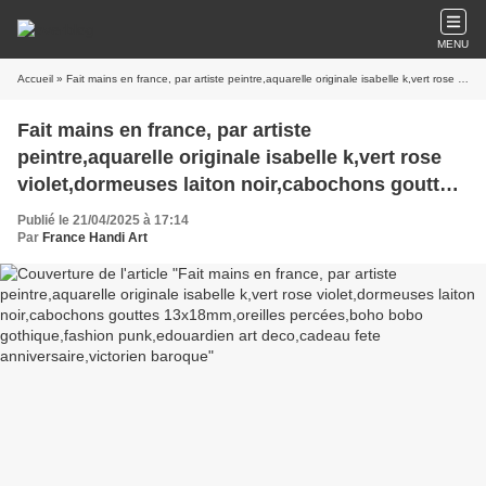
MENU
Accueil
» Fait mains en france, par artiste peintre,aquarelle originale isabelle k,vert rose violet,dormeuses laiton noir,cabochons gouttes 13x18mm,oreilles percées,boho bobo gothique,fashion punk,edouardien art deco,cadeau fete anniversaire,victorien baroque
Fait mains en france, par artiste
peintre,aquarelle originale isabelle k,vert rose
violet,dormeuses laiton noir,cabochons gouttes
13x18mm,oreilles percées,boho bobo
Publié le 21/04/2025 à 17:14
gothique,fashion punk,edouardien art
Par
France Handi Art
deco,cadeau fete anniversaire,victorien baroque