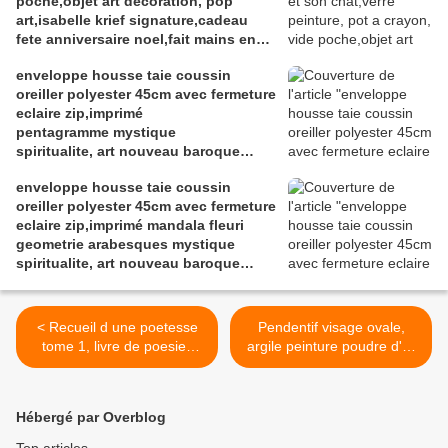
poche,objet art decoration, pop
art,isabelle krief signature,cadeau
fete anniversaire noel,fait mains en
france
enveloppe housse taie coussin
oreiller polyester 45cm avec fermeture
eclaire zip,imprimé
pentagramme mystique
spiritualite, art nouveau baroque
rococo, noir et or, meditation
enveloppe housse taie coussin
relaxation zen,deco maison,boho
oreiller polyester 45cm avec fermeture
bobo gothique hippie,cadeau fete
eclaire zip,imprimé mandala fleuri
anniversaire noel
geometrie arabesques mystique
spiritualite, art nouveau baroque
rococo, noir et or, meditation
relaxation zen,deco maison,boho
bobo gothique hippie,cadeau fete
< Recueil d une poetesse
Pendentif visage ovale,
anniversaire noel
tome 1, livre de poesies
argile peinture poudre d'or
fables et historiettes pour
et pigment,bleu rouge
tout age du plus petit ou
orange noir, bélière et
plus grand, par isabelle
chaîne argente acier
Hébergé par Overblog
krief artiste peintre auteure
inoxydable,bijou de
createur avec