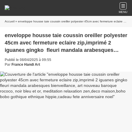
MENU
Accueil
» enveloppe housse taie coussin oreiller polyester 45cm avec fermeture eclaire zip,imprimé 2 iguanes gingko fleuri mandala arabesques bienveillance, art nouveau baroque rococo, noir bleu et or, meditation relaxation zen,deco maison,boho bobo gothique ethnique hippie,cadeau fete anniversaire noel
enveloppe housse taie coussin oreiller polyester
45cm avec fermeture eclaire zip,imprimé 2
iguanes gingko fleuri mandala arabesques
bienveillance, art nouveau baroque rococo, noir
Publié le 08/04/2025 à 09:55
bleu et or, meditation relaxation
Par
France Handi Art
zen,deco maison,boho bobo gothique ethnique
hippie,cadeau fete anniversaire noel