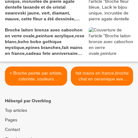
unique, incrustée de pierre agate
dentelle lavande et de cristal
swarovski jaune, vert, diamant,
mauve, cette fleur a été dessinée,
sculptée, modelée dans l'argile à
Broche laiton bronze avec cabochon
bijou, les pierreries et cristallerires
en verre ovale,peinture acrylique,rose
ont été incrustées à la cuisson,
blanc,boho bobo gothique
peinture et vernis acrylique, pièce
mystique,epines branches,fait mains
originale unique et signée au dos.
en france,cadeau fete anniversaire
noel
< Broche peinte par artiste,
fait mains en france,broche
coloriste, couleurs
chat en ceramique avec
primaires, patine de blanc
pierres precieuses et cristal
sur un cabochon carre,
swarovski,corail rouge
bronze, de 25x25 mm, bijou
amethyste
Hébergé par Overblog
fantastique, accessoire
aventurine,cadeau fete
indispensable à votre
anniversaire noel,boho
Top articles
tenue, la broche donne le
bobo gothique baroque
Pages
ton, creation unique, lacik,
rococo minimaliste,violet
vert, parme, mauve, violet,
bleu vert rose rouge jaune
Contact
jaune, bleu, blanc.
>