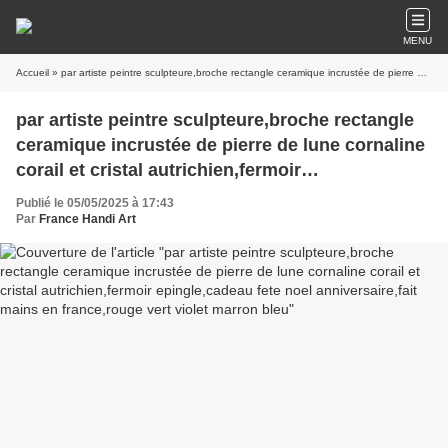
MENU
Accueil
» par artiste peintre sculpteure,broche rectangle ceramique incrustée de pierre de lune cornaline corail et cristal autrichien,fermoir epingle,cadeau fete noel anniversaire,fait mains en france,rouge vert violet marron bleu
par artiste peintre sculpteure,broche rectangle
ceramique incrustée de pierre de lune cornaline
corail et cristal autrichien,fermoir
epingle,cadeau fete noel anniversaire,fait mains
Publié le 05/05/2025 à 17:43
en france,rouge vert violet marron bleu
Par
France Handi Art