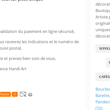
Boutiqu
Artiste 
origina
uniques
lidation du paiement en ligne sécurisé,
décorat
us recevrez les indications et le numéro de
suivi postal,
SUIVE
te et prenez bien soin de vous,
ance Handi Art
CATÉG
E
Boucles
Repost
0
Barette
Pendent
(72)