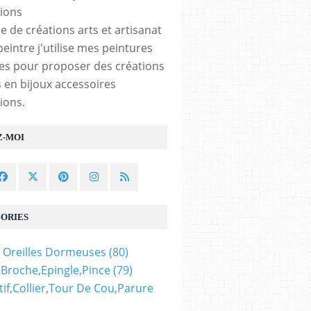
e de créations arts et artisanat
peintre j'utilise mes peintures
les pour proposer des créations
 en bijoux accessoires
ions.
Z-MOI
ORIES
 Oreilles Dormeuses
(80)
,broche,epingle,pince
(79)
if,collier,tour De Cou,parure