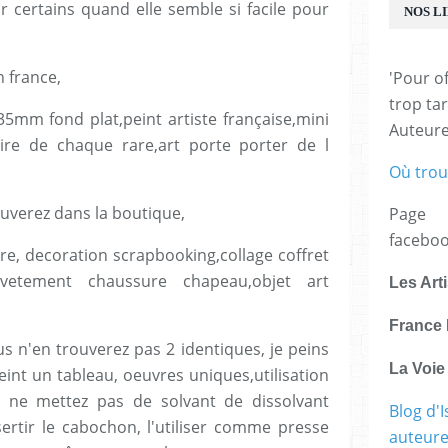
ur certains quand elle semble si facile pour
NOS L
n france,
'Pour of
trop tar
mm fond plat,peint artiste française,mini
Auteur
ire de chaque rare,art porte porter de l
Où trou
uverez dans la boutique,
Page
facebo
re, decoration scrapbooking,collage coffret
 vetement chaussure chapeau,objet art
Les Art
France 
us n'en trouverez pas 2 identiques, je peins
La Voi
t un tableau, oeuvres uniques,utilisation
c, ne mettez pas de solvant de dissolvant
Blog d'I
ertir le cabochon, l'utiliser comme presse
auteure,