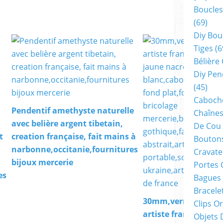
Boucles
(69)
Diy Bou
Tiges
(6
Bélière
Diy Pen
(45)
Cabocho
Pendentif amethyste naturelle
Chaînes
avec belière argent tibetain,
De Cou
t
creation française, fait mains à
Boutons
narbonne,occitanie,fournitures
Cravate
bijoux mercerie
Portes 
es
Bagues
Bracele
30mm,verre peint
Clips O
artiste francaise,bl
Objets 