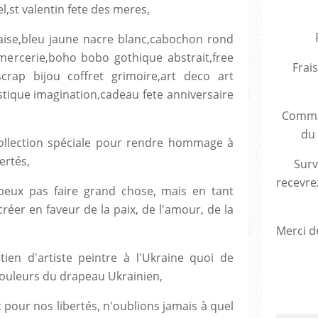
aise,bleu jaune nacre blanc,cabochon rond
 mercerie,boho bobo gothique abstrait,free
Frais
scrap bijou coffret grimoire,art deco art
ique imagination,cadeau fete anniversaire
Comman
du 
collection spéciale pour rendre hommage à
ertés,
Surv
recevre
peux pas faire grand chose, mais en tant
 créer en faveur de la paix, de l'amour, de la
Merci de
en d'artiste peintre à l'Ukraine quoi de
 couleurs du drapeau Ukrainien,
 pour nos libertés, n'oublions jamais à quel