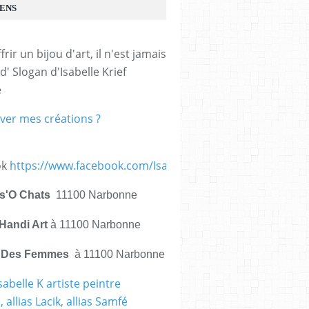
IENS
frir un bijou d'art, il n'est jamais 
d' Slogan d'Isabelle Krief 
e
ver mes créations ?
ok
https://www.facebook.com/IsabelleKrief.ArtistePeintre/
is'O Chats
11100 Narbonne
Handi Art
à 11100 Narbonne
e Des Femmes
à 11100 Narbonne
sabelle K artiste peintre
 allias Lacik, allias Samfé