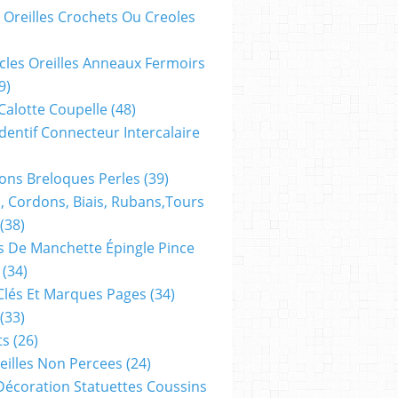
 Oreilles Crochets Ou Creoles
cles Oreilles Anneaux Fermoirs
9)
 Calotte Coupelle
(48)
dentif Connecteur Intercalaire
ns Breloques Perles
(39)
, Cordons, Biais, Rubans,tours
(38)
 De Manchette Épingle Pince
8mm,perle ronde
(34)
larimar bleue,pierre
Clés Et Marques Pages
(34)
fine semi
(33)
precieuse,trou
ts
(26)
1mm,fourniture
reilles Non Percees
(24)
eu
bricolage mercerie,diy
Décoration Statuettes Coussins