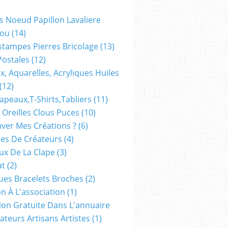
bijou
ethnique,lithotherapie
s Noeud Papillon Lavaliere
bien etre therapie
ou
(14)
stampes Pierres Bricolage
(13)
Postales
(12)
x, Aquarelles, Acryliques Huiles
ue
(12)
apeaux,t-Shirts,tabliers
(11)
 Oreilles Clous Puces
(10)
ver Mes Créations ?
(6)
e
es De Créateurs
(4)
oux De La Clape
(3)
at
(2)
ues Bracelets Broches
(2)
n À L'association
(1)
tion Gratuite Dans L'annuaire
ateurs Artisans Artistes
(1)