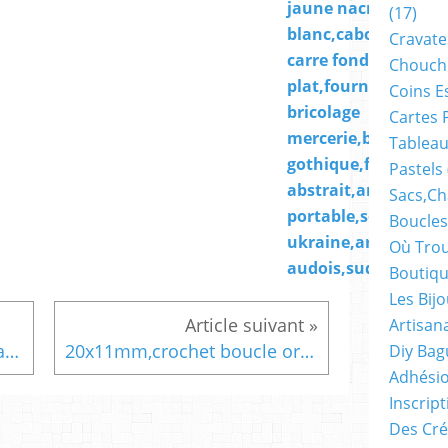
jaune nacre
(17)
blanc,cabochon
Cravate
carre fond
Chouch
plat,fourniture
Coins E
bricolage
Cartes 
mercerie,boho bobo
Tableau
gothique,fantastiq
Pastels
abstrait,art
Sacs,ch
portable,soutenir l
Boucles
ukraine,art
Où Trou
audois,sud de franc
Boutiqu
Les Bij
Artisan
25mm,verre peint artiste française,cabochon rond bleu jaune nacre blanc,hommage Ukraine,fourniture bricolage mercerie,boho bobo gothique fantastique,art portable
20x11mm,crochet boucle oreille,laiton argente rhodié, fourniture bricolage mercerie, diy bijou accessoire décoration,scrapbooking,gothique vintage retro,baroque punk kawaii,boheme victorien edouardien,ateliers du fait mains,art deco art nouveau
Diy Bag
Adhésio
Inscrip
Des Cré