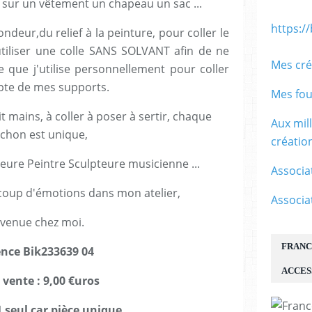
 sur un vêtement un chapeau un sac ...
https:/
ndeur,du relief à la peinture, pour coller le
utiliser une colle SANS SOLVANT afin de ne
Mes cré
e que j'utilise personnellement pour coller
te de mes supports.
Mes fou
 mains, à coller à poser à sertir, chaque
Aux mil
chon est unique,
créati
teure Peintre Sculpteure musicienne ...
Associa
coup d'émotions dans mon atelier,
Associa
venue chez moi.
FRANC
ence Bik233639 04
ACCES
 vente : 9,00 €uros
1 seul car pièce unique