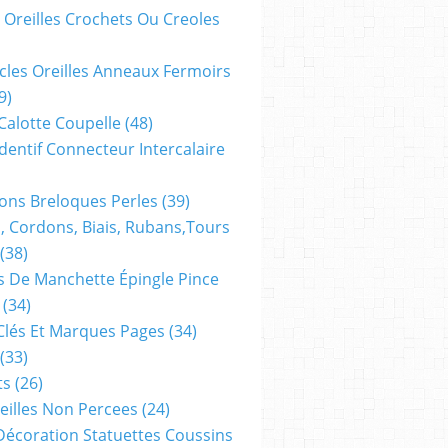
 Oreilles Crochets Ou Creoles
cles Oreilles Anneaux Fermoirs
9)
 Calotte Coupelle
(48)
dentif Connecteur Intercalaire
ns Breloques Perles
(39)
, Cordons, Biais, Rubans,tours
(38)
 De Manchette Épingle Pince
(34)
Clés Et Marques Pages
(34)
(33)
ts
(26)
reilles Non Percees
(24)
Décoration Statuettes Coussins