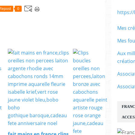
Repost
0
https:/
Mes cré
Mes fou
Aux mil
créati
Associa
Associa
FRANC
ACCES
fait mains en france,clips