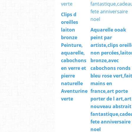
Clips d
oreilles
laiton
Aquarelle ooak
bronze
peint par
Peinture,
artiste,clips oreil
aquarelle,
non percées,laito
cabochons
bronze,avec
en verre et
cabochons ronds
pierre
bleu rose vert,fai
naturelle
mains en
Aventurine
france,art porte
verte
porter de l art,art
nouveau abstrait
fantastique,cade
fete anniversaire
noel