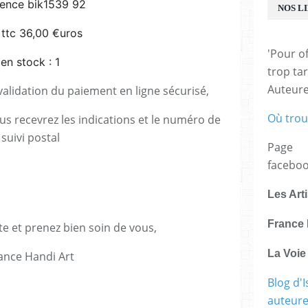
rence bik1539 92
NOS L
 ttc 36,00 €uros
'Pour of
en stock : 1
trop tar
Auteur
lidation du paiement en ligne sécurisé,
Où trou
us recevrez les indications et le numéro de
suivi postal
Page
facebo
Les Art
France 
te et prenez bien soin de vous,
La Voi
ance Handi Art
Blog d'I
E
auteure,