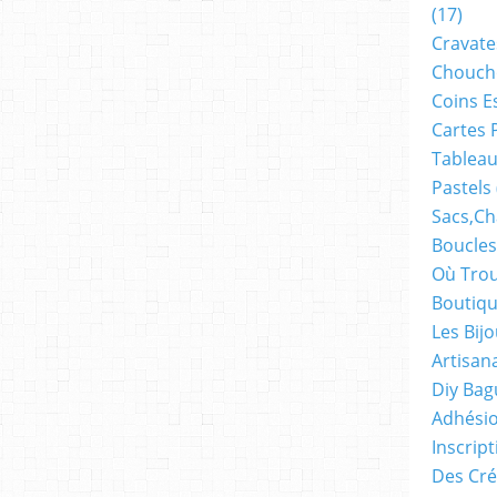
(17)
Cravate
Chouch
Coins E
Cartes 
Tableau
Pastels
Sacs,ch
Boucles
Où Trou
Boutiqu
Les Bij
Artisan
Diy Bag
Adhésio
Inscrip
Des Cré