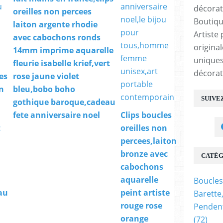
oreilles non percees
Boutiqu
laiton argente rhodie
Artiste 
avec cabochons ronds
origina
14mm imprime aquarelle
uniques
fleurie isabelle krief,vert
décorat
les
rose jaune violet
n
bleu,bobo boho
SUIVE
gothique baroque,cadeau
fete anniversaire noel
Clips boucles
t
oreilles non
percees,laiton
bronze avec
CATÉG
cabochons
aquarelle
Boucles
au
peint artiste
Barette
rouge rose
Pendent
orange
(72)