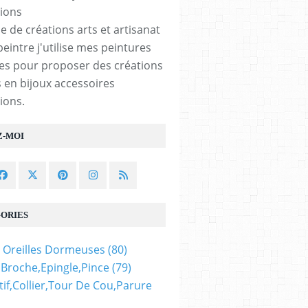
e de créations arts et artisanat
peintre j'utilise mes peintures
les pour proposer des créations
 en bijoux accessoires
ions.
Z-MOI
ORIES
 Oreilles Dormeuses
(80)
,broche,epingle,pince
(79)
if,collier,tour De Cou,parure