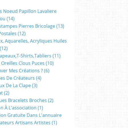
s Noeud Papillon Lavaliere
ou
(14)
stampes Pierres Bricolage
(13)
Postales
(12)
x, Aquarelles, Acryliques Huiles
(12)
apeaux,t-Shirts,tabliers
(11)
 Oreilles Clous Puces
(10)
ver Mes Créations ?
(6)
es De Créateurs
(4)
oux De La Clape
(3)
at
(2)
ues Bracelets Broches
(2)
n À L'association
(1)
tion Gratuite Dans L'annuaire
ateurs Artisans Artistes
(1)