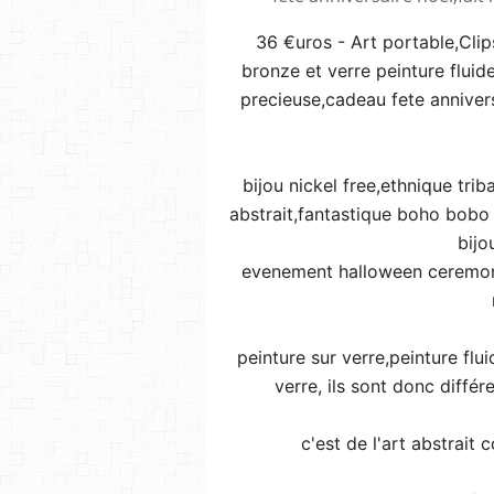
36 €uros - Art portable,Clip
bronze et verre peinture flui
precieuse,cadeau fete annivers
bijou nickel free,ethnique tri
abstrait,fantastique boho bobo
bijo
evenement halloween ceremoni
peinture sur verre,peinture flu
verre, ils sont donc diffé
c'est de l'art abstrait