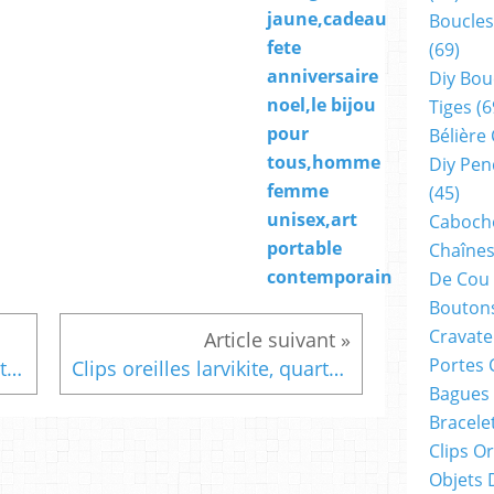
jaune,cadeau
Boucles
fete
(69)
anniversaire
Diy Bou
noel,le bijou
Tiges
(6
pour
Bélière
tous,homme
Diy Pen
femme
(45)
unisex,art
Cabocho
portable
Chaînes
contemporain
De Cou
Boutons
Cravate
Portes 
Aquarelle le velo dans les etoiles,art abstrait contemporain,surrealiste colore,oeuvre originale signature de l artiste,peinture intuitive art therapie,cadeau decoration interieur
Clips oreilles larvikite, quartz noir gris avec pendentifs rectangle peinture violet rose blanc,art abstrait contemporain,fait mains en france,cadeau fete anniversaire noel,bijou isabelle krief creations
Bagues
Bracele
Clips O
Objets 