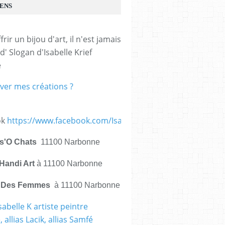
IENS
frir un bijou d'art, il n'est jamais 
d' Slogan d'Isabelle Krief 
e
ver mes créations ?
ok
https://www.facebook.com/IsabelleKrief.ArtistePeintre/
is'O Chats
11100 Narbonne
Handi Art
à 11100 Narbonne
e Des Femmes
à 11100 Narbonne
sabelle K artiste peintre
 allias Lacik, allias Samfé