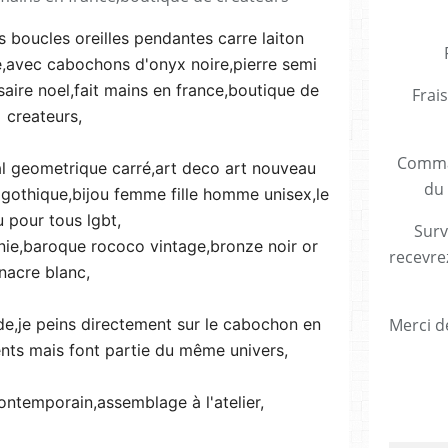
s boucles oreilles pendantes carre laiton
de,avec cabochons d'onyx noire,pierre semi
aire noel,fait mains en france,boutique de
Frais
createurs,
Comman
bal geometrique carré,art deco art nouveau
du 
 gothique,bijou femme fille homme unisex,le
u pour tous lgbt,
Surv
e,baroque rococo vintage,bronze noir or
recevre
nacre blanc,
ide,je peins directement sur le cabochon en
Merci de
rents mais font partie du même univers,
 contemporain,assemblage à l'atelier,