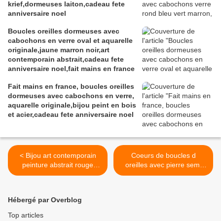
krief,dormeuses laiton,cadeau fete
anniversaire noel
Boucles oreilles dormeuses avec
cabochons en verre oval et aquarelle
originale,jaune marron noir,art
contemporain abstrait,cadeau fete
anniversaire noel,fait mains en france
Fait mains en france, boucles oreilles
dormeuses avec cabochons en verre,
aquarelle originale,bijou peint en bois
et acier,cadeau fete anniversaire noel
< Bijou art contemporain
Coeurs de boucles d
peinture abstrait rouge
oreilles avec pierre semi
orange jaune
precieuse howlite,pour un
marron,rondelle plate acier
cadeau une ceremonie un
zingue detournee en
evenement, la saint
Hébergé par Overblog
pendentif,cadeau femme
valentin, offrez une creation
homme unisex lgbt,isabelle
faite mains en france >
Top articles