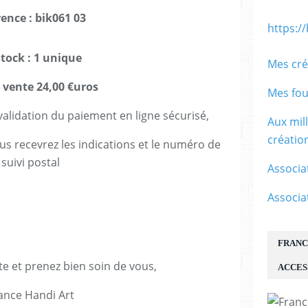
rence : bik061 03
https:/
stock : 1 unique
Mes cré
e vente 24,00 €uros
Mes fou
lidation du paiement en ligne sécurisé,
Aux mil
créati
us recevrez les indications et le numéro de
suivi postal
Associa
Associa
FRANC
te et prenez bien soin de vous,
ACCES
ance Handi Art