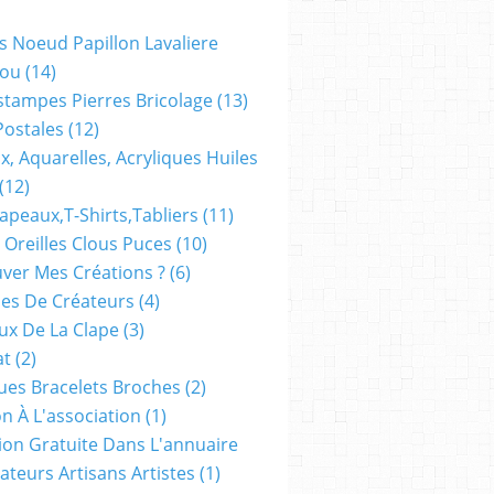
s Noeud Papillon Lavaliere
ou
(14)
stampes Pierres Bricolage
(13)
Postales
(12)
x, Aquarelles, Acryliques Huiles
(12)
apeaux,t-Shirts,tabliers
(11)
 Oreilles Clous Puces
(10)
ver Mes Créations ?
(6)
es De Créateurs
(4)
oux De La Clape
(3)
at
(2)
ues Bracelets Broches
(2)
n À L'association
(1)
tion Gratuite Dans L'annuaire
ateurs Artisans Artistes
(1)