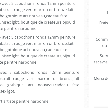
Frais
Comman
du 
Surv
recevre
 avec 5 cabochons ronds 12mm peinture
Merci de
bstrait rouge vert marron or bronze,fait
o gothique art nouveau,cadeau fete
ex lgbt,
rt,artiste peintre narbonne,