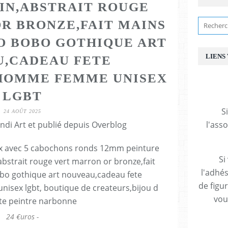
N,ABSTRAIT ROUGE
R BRONZE,FAIT MAINS
O BOBO GOTHIQUE ART
LIENS
,CADEAU FETE
HOMME FEMME UNISEX
LGBT
S
24 AOÛT 2025
ndi Art et publié depuis Overblog
l'ass
Si
l'adhés
de figu
vous
24 €uros -