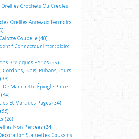
 Oreilles Crochets Ou Creoles
cles Oreilles Anneaux Fermoirs
9)
 Calotte Coupelle
(48)
dentif Connecteur Intercalaire
ns Breloques Perles
(39)
, Cordons, Biais, Rubans,tours
(38)
 De Manchette Épingle Pince
(34)
Clés Et Marques Pages
(34)
(33)
ts
(26)
reilles Non Percees
(24)
Décoration Statuettes Coussins