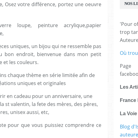
ue, Osez votre différence, portez une oeuvre
NOS L
'Pour of
erre loupe, peinture acrylique,papier
trop tar
e,
Auteur
 pièces uniques, un bijou qui ne ressemble pas
Où trou
au bon endroit, bienvenue dans mon petit
e et les couleurs.
Page
facebo
peins chaque thème en série limitée afin de
ations uniques et originales
Les Art
rir en cadeau pour un anniversaire, une
France 
a st valentin, la fete des mères, des pères,
es, unisex aussi, etc,
La Voi
note pour que vous puissiez comprendre ce
Blog d'I
auteure,