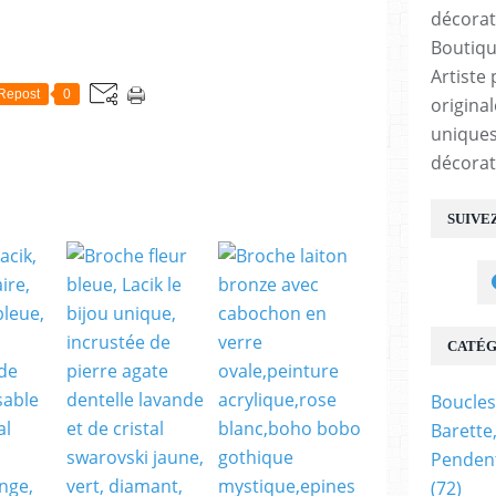
E
Boutiqu
Artiste 
Repost
0
origina
uniques
décorat
SUIVE
CATÉG
Boucles
Barette
Pendent
(72)