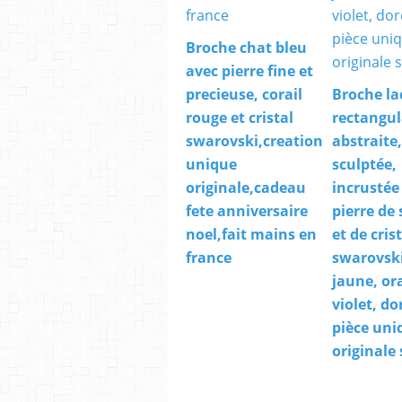
Broche chat bleu
avec pierre fine et
precieuse, corail
Broche la
rouge et cristal
rectangul
swarovski,creation
abstraite
unique
sculptée,
originale,cadeau
incrustée
fete anniversaire
pierre de 
noel,fait mains en
et de cris
france
swarovski
jaune, or
violet, do
pièce uni
originale