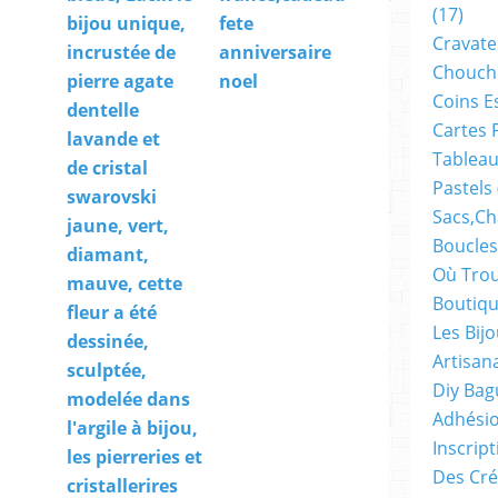
(17)
bijou unique,
fete
Cravate
incrustée de
anniversaire
Chouch
pierre agate
noel
Coins E
dentelle
Cartes 
lavande et
Tableau
de cristal
Pastels
swarovski
Sacs,ch
jaune, vert,
Boucles
diamant,
Où Trou
mauve, cette
Boutiqu
fleur a été
Les Bij
dessinée,
Artisan
sculptée,
Diy Bag
modelée dans
Adhésio
l'argile à bijou,
Inscrip
les pierreries et
Des Cré
cristallerires