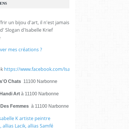
IENS
frir un bijou d'art, il n'est jamais 
d' Slogan d'Isabelle Krief 
e
ver mes créations ?
ok
https://www.facebook.com/IsabelleKrief.ArtistePeintre/
is'O Chats
11100 Narbonne
Handi Art
à 11100 Narbonne
e Des Femmes
à 11100 Narbonne
sabelle K artiste peintre
 allias Lacik, allias Samfé