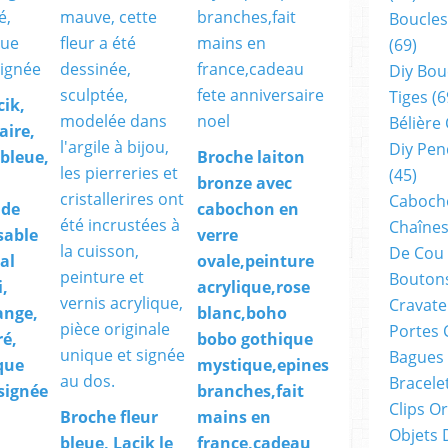
Boucles
(69)
Diy Bou
Tiges
(6
cik,
Bélière
aire,
Diy Pen
,bleue,
Broche laiton
(45)
bronze avec
Cabocho
 de
cabochon en
Chaînes
sable
verre
De Cou
tal
ovale,peinture
Boutons
,
acrylique,rose
Cravate
ange,
blanc,boho
Portes 
ré,
bobo gothique
Bagues
que
mystique,epines
Bracele
 signée
branches,fait
Clips O
Broche fleur
mains en
Objets 
bleue, Lacik le
france,cadeau