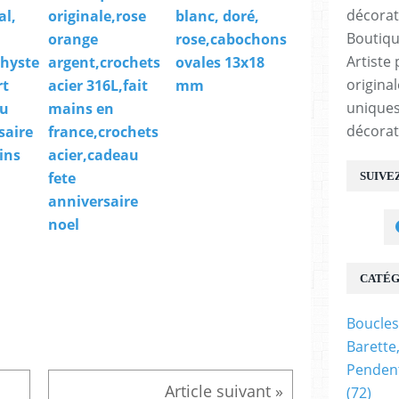
al,
originale,rose
blanc, doré,
Boutiqu
orange
rose,cabochons
Artiste 
hyste
argent,crochets
ovales 13x18
origina
rt
acier 316L,fait
mm
uniques
au
mains en
décorat
saire
france,crochets
ins
acier,cadeau
fete
SUIVE
anniversaire
noel
CATÉG
Boucles
Barette
Pendent
(72)