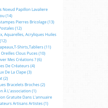
s Noeud Papillon Lavaliere
ou
(14)
stampes Pierres Bricolage
(13)
Postales
(12)
x, Aquarelles, Acryliques Huiles
(12)
apeaux,t-Shirts,tabliers
(11)
 Oreilles Clous Puces
(10)
ver Mes Créations ?
(6)
es De Créateurs
(4)
oux De La Clape
(3)
at
(2)
ues Bracelets Broches
(2)
n À L'association
(1)
tion Gratuite Dans L'annuaire
ateurs Artisans Artistes
(1)