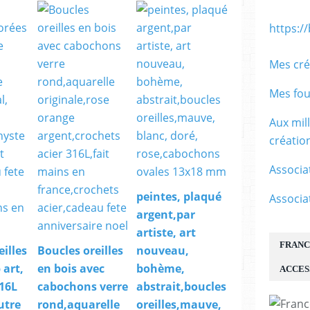
https:/
Mes cré
Mes fou
Aux mil
créati
Associa
peintes, plaqué
Associa
argent,par
artiste, art
FRANC
eilles
Boucles oreilles
nouveau,
 art,
en bois avec
bohème,
ACCES
316L
cabochons verre
abstrait,boucles
utre
rond,aquarelle
oreilles,mauve,