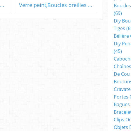
Agate quartz rose pour ces boucles oreilles coeurs, peinture originale, Isabelle Krief Artiste Peintre Narbonne, bijou peint art contemporain,cadeau fete anniversaire noel,saint valentin ceremonie
Verre peint,Boucles oreilles dormeuses noires avec cabochons ronds 15mm, vert et nacre blanc,cadeau fête anniversaire noël, bijou peint,femme homme unisex,fait mains en france,boutique de créateurs,narbonne occitanie sud de france
Boucles
(69)
Diy Bou
Tiges
(6
Bélière
Diy Pen
(45)
Cabocho
Chaînes
De Cou
Boutons
Cravate
Portes 
Bagues
Bracele
Clips O
Objets 