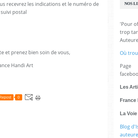
us recevrez les indications et le numéro de
NOS L
suivi postal
'Pour of
trop tar
Auteur
te et prenez bien soin de vous,
Où trou
ance Handi Art
Page
facebo
E
Les Art
Repost
0
France 
La Voi
Blog d'I
auteure,