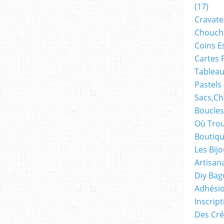
(17)
Cravate
Chouch
Coins E
Cartes 
Tableau
Pastels
Sacs,ch
Boucles
Où Trou
Boutiqu
Les Bij
Artisan
Diy Bag
Adhésio
Inscrip
Des Cré