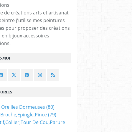
e de créations arts et artisanat
peintre j'utilise mes peintures
les pour proposer des créations
 en bijoux accessoires
ions.
Z-MOI
ORIES
 Oreilles Dormeuses
(80)
,broche,epingle,pince
(79)
if,collier,tour De Cou,parure