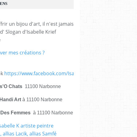
IENS
frir un bijou d'art, il n'est jamais 
d' Slogan d'Isabelle Krief 
e
ver mes créations ?
ok
https://www.facebook.com/IsabelleKrief.ArtistePeintre/
is'O Chats
11100 Narbonne
Handi Art
à 11100 Narbonne
e Des Femmes
à 11100 Narbonne
sabelle K artiste peintre
 allias Lacik, allias Samfé