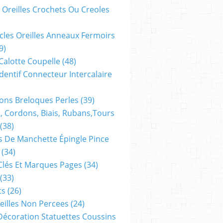
 Oreilles Crochets Ou Creoles
cles Oreilles Anneaux Fermoirs
9)
 Calotte Coupelle
(48)
dentif Connecteur Intercalaire
ns Breloques Perles
(39)
, Cordons, Biais, Rubans,tours
(38)
 De Manchette Épingle Pince
(34)
Clés Et Marques Pages
(34)
(33)
ts
(26)
reilles Non Percees
(24)
Décoration Statuettes Coussins