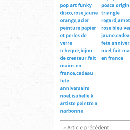
pop art funky
posca origin
disco,rose jaune
triangle
orange,acier
regard,amet
peinture papier
rose bleu ve
et perles de
jaune,cade
verre
fete anniver
tcheque,bijou
noel,fait ma
de createur,fait
en france
mains en
france,cadeau
fete
anniversaire
noel,isabelle k
artiste peintre a
narbonne