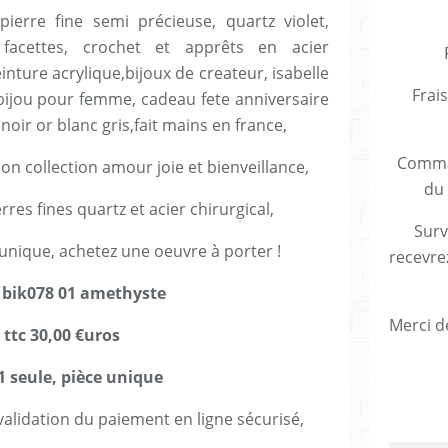
pierre fine semi précieuse, quartz violet,
facettes, crochet et apprêts en acier
nture acrylique,bijoux de createur, isabelle
Frais
, bijou pour femme, cadeau fete anniversaire
oir or blanc gris,fait mains en france,
Comman
on collection amour joie et bienveillance,
du 
rres fines quartz et acier chirurgical,
Surv
 unique, achetez une oeuvre à porter !
recevre
 bik078 01 amethyste
Merci de
 ttc 30,00 €uros
1 seule, pièce unique
lidation du paiement en ligne sécurisé,