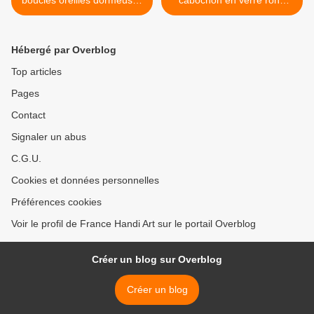
boucles oreilles dormeuses
cabochon en verre rond
avec cabochons en verre,
Peinture acrylique originale
aquarelle originale,bijou
vert marron et son cordon
peint en bois et
noir,cadeau fete
Hébergé par Overblog
acier,cadeau fete
anniversaire noel,bijou
anniversaire noel
artistique,petit prix,fait
Top articles
mains en france >
Pages
Contact
Signaler un abus
C.G.U.
Cookies et données personnelles
Préférences cookies
Voir le profil de France Handi Art sur le portail Overblog
Créer un blog sur Overblog
Créer un blog