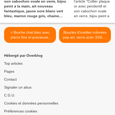
son cabochon ovale en verre, bijou
peint a la main, art nouveau
fantastique, jaune ocre blanc vert
bleu, marron rouge gris, chaine
boules 46 cm
< Broche chat bleu avec
Boucles d'oreilles colorées
pierre fine et precieuse,
pop art, verre acier 316L et
corail rouge et cristal
papier, feutre
swarovski,creation unique
posca original, triangle
originale,cadeau fete
regard,amethyste rose bleu
Hébergé par Overblog
anniversaire noel,fait mains
vert jaune,cadeau fete
en france
anniversaire noel,fait mains
Top articles
en france >
Pages
Contact
Signaler un abus
C.G.U.
Cookies et données personnelles
Préférences cookies