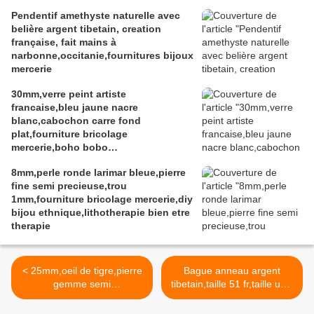
Pendentif amethyste naturelle avec
belière argent tibetain, creation
française, fait mains à
narbonne,occitanie,fournitures bijoux
mercerie
30mm,verre peint artiste
francaise,bleu jaune nacre
blanc,cabochon carre fond
plat,fourniture bricolage
mercerie,boho bobo
gothique,fantastique abstrait,art
8mm,perle ronde larimar bleue,pierre
portable,soutenir l ukraine,art
fine semi precieuse,trou
audois,sud de france
1mm,fourniture bricolage mercerie,diy
bijou ethnique,lithotherapie bien etre
therapie
< 25mm,oeil de tigre,pierre
Bague anneau argent
gemme semi
tibetain,taille 51 fr,taille us 5
precieuse,marron,cabochon
3/4,coeur arabesques fleurs
rond fond plat,fourniture
ouvrage,rococo,baroque