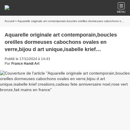
MENU
Accueil
» Aquarelle originale art contemporain,boucles oreilles dormeuses cabochons ovales en verre,bijou d art unique,isabelle krief creations,cadeau fete anniversaire noel,rose vert bronze,fait mains en france
Aquarelle originale art contemporain,boucles
oreilles dormeuses cabochons ovales en
verre,bijou d art unique,isabelle krief
creations,cadeau fete anniversaire noel,rose
Publié le 17/11/2024 à 14:43
vert bronze,fait mains en france
Par
France Handi Art