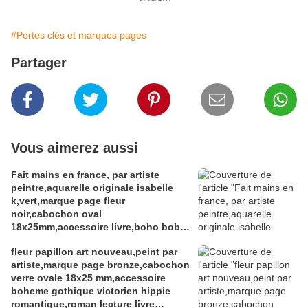
#Portes clés et marques pages
Partager
Vous aimerez aussi
Fait mains en france, par artiste
peintre,aquarelle originale isabelle
k,vert,marque page fleur
noir,cabochon oval
18x25mm,accessoire livre,boho bobo
fantastique,gothique art deco art
fleur papillon art nouveau,peint par
nouveau,baroque victorien
artiste,marque page bronze,cabochon
rococo,cadeau fete
verre ovale 18x25 mm,accessoire
anniversaire,abstrait,fashion punk
boheme gothique victorien hippie
ethnique
romantique,roman lecture livre