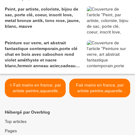
litterature,bleu blanc rouge,mauve
Peint, par artiste, coloriste, bijou de
gris marron
sac, porte clé, coeur, inscrit love,
metal bronze antik, tons rose, jaune,
blanc, mauve
Peinture sur verre, art abstrait
fantastique contemporain,porte clé
chat en bois avec cabochon rond
violet améthyste et nacre
blanc,fermoir anneau acier,cadeau
fête anniversaire noe,accessoire sac
maroquinerie,fait mains en France
< Fait mains en france, par
Fait mains en france, par
artiste peintre,aquarelle
artiste peintre,aquarelle
originale isabelle k,vert
originale isabelle k,vert
blanc,porte cle bijou
rouge,bague ajustable
sac,bois acier
laiton noir,cabochon oval
Hébergé par Overblog
inoxydable,cabochon oval
18x25mm,boho bobo
20x30mm,accessoire cle
fantastique,gothique art
Top articles
sac,boho bobo
deco art nouveau,baroque
Pages
fantastique,gothique art
victorien rococo,cadeau