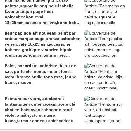
Fait mains en france, par artiste
peintre,aquarelle originale isabelle
k,vert,marque page fleur
noir,cabochon oval
18x25mm,accessoire livre,boho bobo
fantastique,gothique art deco art
fleur papillon art nouveau,peint par
nouveau,baroque victorien
artiste,marque page bronze,cabochon
rococo,cadeau fete
verre ovale 18x25 mm,accessoire
anniversaire,abstrait,fashion punk
boheme gothique victorien hippie
ethnique
romantique,roman lecture livre
litterature,bleu blanc rouge,mauve
Peint, par artiste, coloriste, bijou de
gris marron
sac, porte clé, coeur, inscrit love,
metal bronze antik, tons rose, jaune,
blanc, mauve
Peinture sur verre, art abstrait
fantastique contemporain,porte clé
chat en bois avec cabochon rond
violet améthyste et nacre
blanc,fermoir anneau acier,cadeau
fête anniversaire noe,accessoire sac