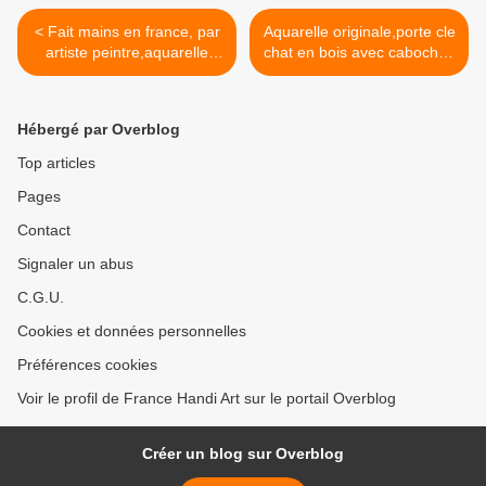
maroquinerie,fait mains en France
< Fait mains en france, par
Aquarelle originale,porte cle
artiste peintre,aquarelle
chat en bois avec cabochon
originale isabelle
en verre rond,bleu blanc
k,vert,bague laiton bronze
rouge marron
ajustable,cabochon carré
argent,cadeau fete
Hébergé par Overblog
20mm,bijou femme,boho
anniversaire noel >
bobo gothique,fashion
Top articles
punk,edouardien art
Pages
deco,cadeau fete
anniversaire,victorien
Contact
baroque
Signaler un abus
C.G.U.
Cookies et données personnelles
Préférences cookies
Voir le profil de France Handi Art sur le portail Overblog
Créer un blog sur Overblog