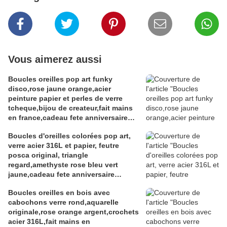
Vous aimerez aussi
Boucles oreilles pop art funky
disco,rose jaune orange,acier
peinture papier et perles de verre
tcheque,bijou de createur,fait mains
en france,cadeau fete anniversaire
noel,isabelle k artiste peintre a
Boucles d'oreilles colorées pop art,
narbonne
verre acier 316L et papier, feutre
posca original, triangle
regard,amethyste rose bleu vert
jaune,cadeau fete anniversaire
noel,fait mains en france
Boucles oreilles en bois avec
cabochons verre rond,aquarelle
originale,rose orange argent,crochets
acier 316L,fait mains en