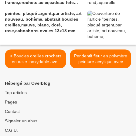
france,crochets acier,cadeau fete
anniversaire noel
peintes, plaqué argent,par artiste, art
nouveau, bohème, abstrait,boucles
oreilles,mauve, blanc, doré,
rose,cabochons ovales 13x18 mm
< Boucles oreilles crochets
Pendentif fleur en polymère
en acier inoxydable avec
peinture acrylique avec
pendentifs gouttes en cuir
cabochon rond noir et
de vachette fleuri rose bleu
blanc, art contemporain
jaune vert,art nouveau
fleuri fantastique,artisanat
Hébergé par Overblog
gothique
fait mains en france, chaîne
argent 925,boutique de
Top articles
createurs >
Pages
Contact
Signaler un abus
C.G.U.