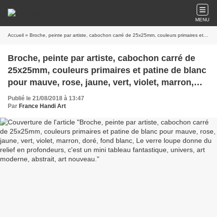
MENU
Accueil
» Broche, peinte par artiste, cabochon carré de 25x25mm, couleurs primaires et patine de blanc pour mauve, rose, jaune, vert, violet, marron, doré, fond blanc, Le verre loupe donne du relief en profondeurs, c'est un mini tableau fantastique, univers, art moderne, abstrait, art nouveau.
Broche, peinte par artiste, cabochon carré de
25x25mm, couleurs primaires et patine de blanc
pour mauve, rose, jaune, vert, violet, marron,
doré, fond blanc, Le verre loupe donne du relief
Publié le 21/08/2018 à 13:47
en profondeurs, c'est un mini tableau
Par
France Handi Art
fantastique, univers, art moderne, abstrait, art
nouveau.