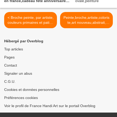
en france,cadeau fete anniversaire
noel
< Broche peinte, par artiste,
Peinte,broche,artiste,coloris
couleurs primaires et patine
te,art nouveau,abstrait,
de blanc sur cabochon
volutes de fushia, blanc,
carré de 25x25 mm, broche
rose, jaune, mauve, bleuté,
metal argente, fermoir
utilisation des couleurs
Hébergé par Overblog
epingle, accessoire
primaires,patine de
indispensable à votre
blanc,cabochon
Top articles
tenue. Blanc, rose, rouge,
carre,25x25mm, fermoir
Pages
parme, mauve, bleu, fushia,
epingle, argente vieilli,verre
création française, pièce
loupe,ikrief,lacik creations
Contact
unique, oeuvre originale
reference bik03 >
LACIK
Signaler un abus
C.G.U.
Cookies et données personnelles
Préférences cookies
Voir le profil de France Handi Art sur le portail Overblog