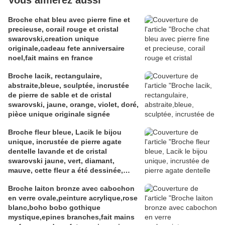
Vous aimerez aussi
Broche chat bleu avec pierre fine et
precieuse, corail rouge et cristal
swarovski,creation unique
originale,cadeau fete anniversaire
noel,fait mains en france
Broche lacik, rectangulaire,
abstraite,bleue, sculptée, incrustée
de pierre de sable et de cristal
swarovski, jaune, orange, violet, doré,
pièce unique originale signée
Broche fleur bleue, Lacik le bijou
unique, incrustée de pierre agate
dentelle lavande et de cristal
swarovski jaune, vert, diamant,
mauve, cette fleur a été dessinée,
sculptée, modelée dans l'argile à
Broche laiton bronze avec cabochon
bijou, les pierreries et cristallerires
en verre ovale,peinture acrylique,rose
ont été incrustées à la cuisson,
blanc,boho bobo gothique
peinture et vernis acrylique, pièce
mystique,epines branches,fait mains
originale unique et signée au dos.