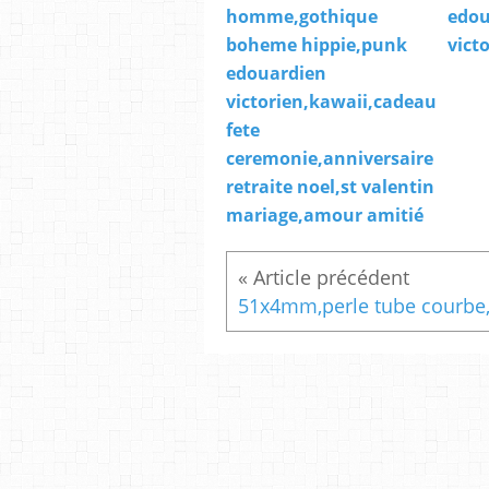
homme,gothique
edou
boheme hippie,punk
vict
edouardien
victorien,kawaii,cadeau
fete
ceremonie,anniversaire
retraite noel,st valentin
mariage,amour amitié