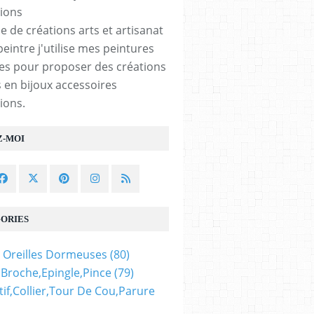
e de créations arts et artisanat
peintre j'utilise mes peintures
les pour proposer des créations
 en bijoux accessoires
ions.
Z-MOI
ORIES
 Oreilles Dormeuses
(80)
,broche,epingle,pince
(79)
if,collier,tour De Cou,parure