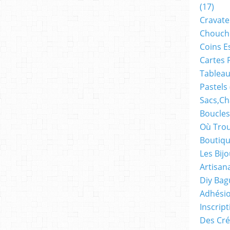
(17)
Cravate
Chouch
Coins E
Cartes 
Tableau
Pastels
Sacs,ch
Boucles
Où Trou
Boutiqu
Les Bij
Artisan
Diy Bag
Adhésio
Inscrip
Des Cré