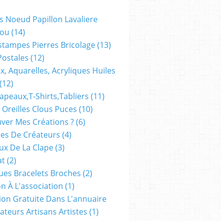
s Noeud Papillon Lavaliere
ou
(14)
stampes Pierres Bricolage
(13)
Postales
(12)
x, Aquarelles, Acryliques Huiles
(12)
apeaux,t-Shirts,tabliers
(11)
 Oreilles Clous Puces
(10)
ver Mes Créations ?
(6)
es De Créateurs
(4)
oux De La Clape
(3)
at
(2)
ues Bracelets Broches
(2)
n À L'association
(1)
tion Gratuite Dans L'annuaire
ateurs Artisans Artistes
(1)