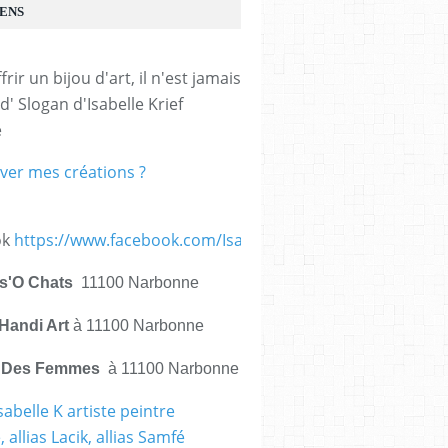
IENS
frir un bijou d'art, il n'est jamais 
d' Slogan d'Isabelle Krief 
e
ver mes créations ?
ok
https://www.facebook.com/IsabelleKrief.ArtistePeintre/
is'O Chats
11100 Narbonne
Handi Art
à 11100 Narbonne
e Des Femmes
à 11100 Narbonne
sabelle K artiste peintre
 allias Lacik, allias Samfé