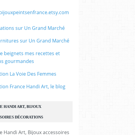
/bijouxpeintsenfrance.etsy.com
ations sur Un Grand Marché
rnitures sur Un Grand Marché
le beignets mes recettes et
r de cou,coton ciré
ons gourmandes
,avec chaine extension
ir mousqueton,collier
tion La Voie Des Femmes
fourniture bricolage
iy bijou accessoire
tion France Handi Art, le blog
n,scrapbooking,gothique
etro,baroque punk
E HANDI ART, BIJOUX
heme victorien
,ateliers du fait mains
SOIRES DÉCORATIONS