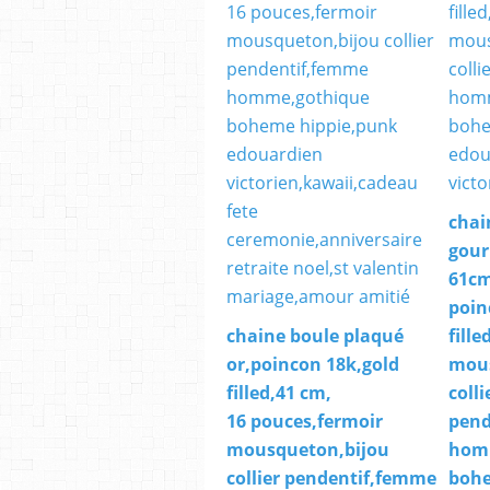
chai
gour
61cm
poin
chaine boule plaqué
fill
or,poincon 18k,gold
mous
filled,41 cm,
colli
16 pouces,fermoir
pend
mousqueton,bijou
hom
collier pendentif,femme
bohe