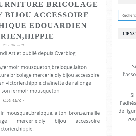
URNITURE BRICOLAGE
Y BIJOU ACCESSOIRE
HIQUE EDOUARDIEN
LIENS
RIEN,HIPPIE
23 JUIN 2019
ndi Art et publié depuis Overblog
S
l'ass
Si
0,50 €uro -
l'adhés
de figu
ir mousquet,breloque,laiton bronze,maille
vous
olage mercerie,diy bijou accessoire
torien,hippie,