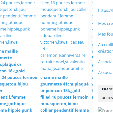
https:/
Mes cré
Mes fou
Aux mil
cordon tou
créati
ne maille
noir,45 cm
mette
5 cm,fermo
Associa
,plaqué or
pendentif,
con 18k,gold
mercerie,d
Associa
ed,24 pouces,fermoir
chaine maille
décoratio
queton,bijou
gourmette 41cm,plaqué
vintage r
FRANC
er
or poincon 18k,gold
kawaii,bo
entif,femme
filled,16 pouces,fermoir
edouardien
ACCES
me,gothique
mousqueton,bijou
me hippie,punk
collier pendentif,femme