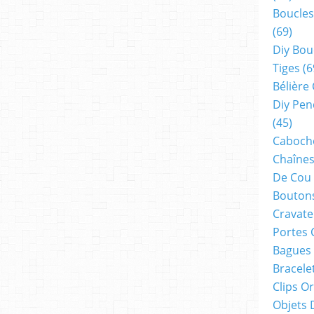
Boucles
(69)
Diy Bou
Tiges
(6
Bélière
Diy Pen
(45)
Cabocho
Chaînes
De Cou
Boutons
Cravate
Portes 
Bagues
Bracele
Clips O
Objets 