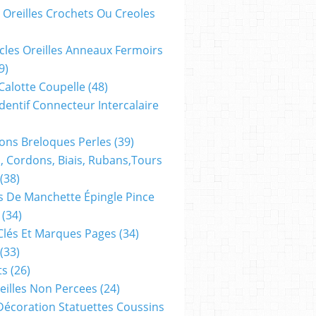
 Oreilles Crochets Ou Creoles
cles Oreilles Anneaux Fermoirs
9)
 Calotte Coupelle
(48)
dentif Connecteur Intercalaire
ns Breloques Perles
(39)
, Cordons, Biais, Rubans,tours
(38)
 De Manchette Épingle Pince
(34)
Clés Et Marques Pages
(34)
(33)
ts
(26)
reilles Non Percees
(24)
Décoration Statuettes Coussins