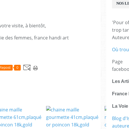
NOS L
'Pour of
otre visite, à bientôt,
trop tar
Auteur
voie des femmes, france handi art
Où trou
E
Page
Repost
0
facebo
Les Art
France 
La Voi
Blog d'I
auteure,