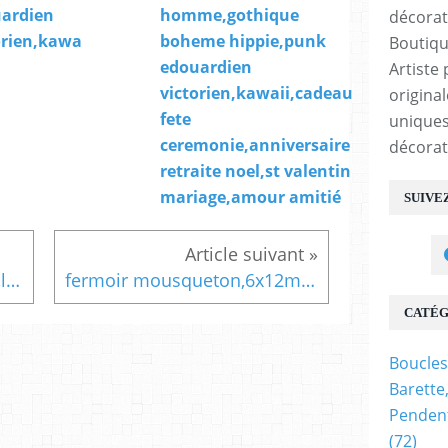
ardien
homme,gothique
orien,kawa
boheme hippie,punk
Boutiqu
edouardien
Artiste 
victorien,kawaii,cadeau
origina
fete
uniques
ceremonie,anniversaire
décorat
retraite noel,st valentin
mariage,amour amitié
SUIVE
51x4mm,perle tube courbe,laiton bronze,intercalaire connecteur,diy bijou ethnique gothique,fourniture bricolage mercerie,pendentif collier deco scrap,boheme
fermoir mousqueton,6x12mm,acier inoxydable,fourniture bricolage mercerie,bijou accessoire décoration,gothique punk victorien,edouardien kawaii boheme
CATÉG
Boucles
Barette
Pendent
(72)