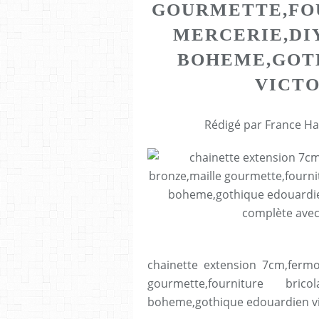
GOURMETTE,FO
MERCERIE,DI
BOHEME,GOT
VICTO
Rédigé par France Ha
chainette extension 7cm,fermo
gourmette,fourniture bric
boheme,gothique edouardien vic