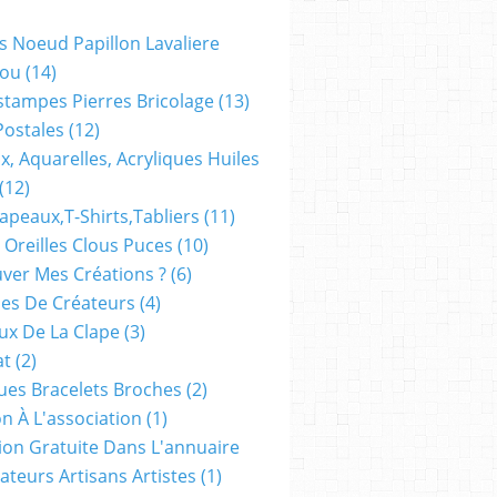
s Noeud Papillon Lavaliere
ou
(14)
stampes Pierres Bricolage
(13)
Postales
(12)
x, Aquarelles, Acryliques Huiles
(12)
apeaux,t-Shirts,tabliers
(11)
 Oreilles Clous Puces
(10)
ver Mes Créations ?
(6)
es De Créateurs
(4)
oux De La Clape
(3)
at
(2)
ues Bracelets Broches
(2)
n À L'association
(1)
tion Gratuite Dans L'annuaire
ateurs Artisans Artistes
(1)