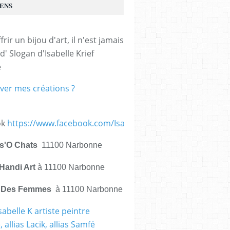
IENS
frir un bijou d'art, il n'est jamais 
d' Slogan d'Isabelle Krief 
e
ver mes créations ?
ok
https://www.facebook.com/IsabelleKrief.ArtistePeintre/
is'O Chats
11100 Narbonne
Handi Art
à 11100 Narbonne
e Des Femmes
à 11100 Narbonne
sabelle K artiste peintre
 allias Lacik, allias Samfé