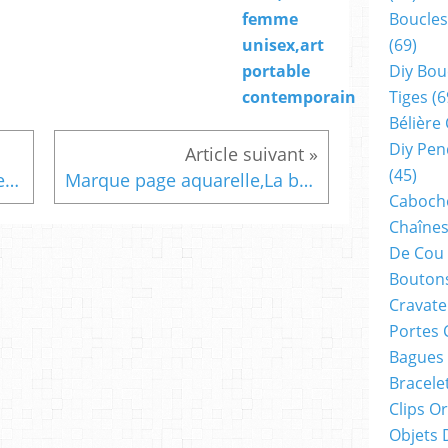
Boucles
femme
(69)
unisex,art
Diy Bou
portable
Tiges
(6
contemporain
Bélière
Diy Pen
(45)
75 mm ,plaqué argent,tige epingle clou,tete plate, fourniture bijou bricolage mercerie,scrap deco,punk gothique boheme,kawaii fashion mode,pour ateliers du fait mains,victorien edouardien baroque,art nouveau rococo
Marque page aquarelle,La belle endormie,visage de femme,hemorragie cerebrale,art abstrait fantastique colore d isabelle krief artiste peintre
Cabocho
Chaînes
De Cou
Boutons
Cravate
Portes 
Bagues
Bracele
Clips O
Objets 