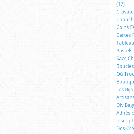
(17)
Cravate
Chouch
Coins E
Cartes 
Tableau
Pastels
Sacs,ch
Boucles
Où Trou
Boutiqu
Les Bij
Artisan
Diy Bag
Adhésio
Inscrip
Des Cré