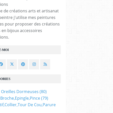
e de créations arts et artisanat
peintre j'utilise mes peintures
les pour proposer des créations
 en bijoux accessoires
ions.
Z-MOI
ORIES
 Oreilles Dormeuses
(80)
,broche,epingle,pince
(79)
if,collier,tour De Cou,parure