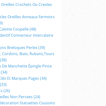
 Oreilles Crochets Ou Creoles
cles Oreilles Anneaux Fermoirs
9)
 Calotte Coupelle
(48)
dentif Connecteur Intercalaire
ns Breloques Perles
(39)
, Cordons, Biais, Rubans,tours
(38)
 De Manchette Épingle Pince
(34)
Clés Et Marques Pages
(34)
(33)
ts
(26)
reilles Non Percees
(24)
Décoration Statuettes Coussins