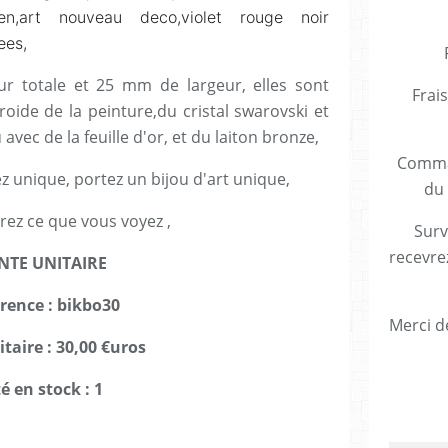
dien,art nouveau deco,violet rouge noir
ees,
 totale et 25 mm de largeur, elles sont
Frais
froide de la peinture,du cristal swarovski et
vec de la feuille d'or, et du laiton bronze,
Comman
z unique, portez un bijou d'art unique,
du 
rez ce que vous voyez ,
Surv
recevre
NTE UNITAIRE
erence : bikbo30
Merci de
itaire : 30,00 €uros
é en stock : 1