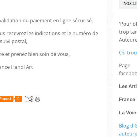
NOS L
lidation du paiement en ligne sécurisé,
'Pour of
trop tar
us recevrez les indications et le numéro de
Auteur
suivi postal,
Où trou
te et prenez bien soin de vous,
Page
ance Handi Art
facebo
E
Les Art
Repost
0
France 
La Voi
Blog d'I
auteure,