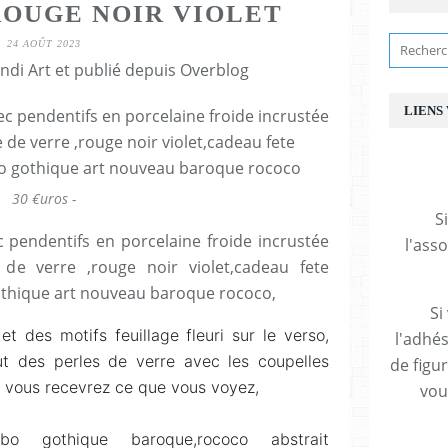
OUGE NOIR VIOLET
24 AOÛT 2023
ndi Art et publié depuis Overblog
LIENS
30 €uros -
S
ec pendentifs en porcelaine froide incrustée
l'ass
 de verre ,rouge noir violet,cadeau fete
othique art nouveau baroque rococo,
Si
et des motifs feuillage fleuri sur le verso,
l'adhés
ut des perles de verre avec les coupelles
de figu
s, vous recevrez ce que vous voyez,
vous
bo gothique baroque,rococo abstrait