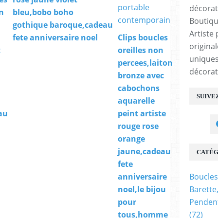
n
bleu,bobo boho
Boutiqu
gothique baroque,cadeau
Artiste 
fete anniversaire noel
Clips boucles
origina
t
oreilles non
uniques
percees,laiton
décorat
bronze avec
cabochons
SUIVE
aquarelle
au
peint artiste
rouge rose
orange
jaune,cadeau
CATÉG
fete
Boucles
anniversaire
Barette
noel,le bijou
Pendent
pour
(72)
tous,homme