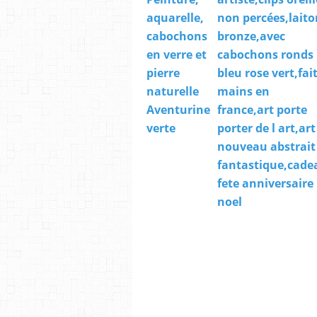
aquarelle,
non percées,laito
cabochons
bronze,avec
en verre et
cabochons ronds
pierre
bleu rose vert,fai
naturelle
mains en
Aventurine
france,art porte
verte
porter de l art,art
nouveau abstrait
fantastique,cade
fete anniversaire
noel