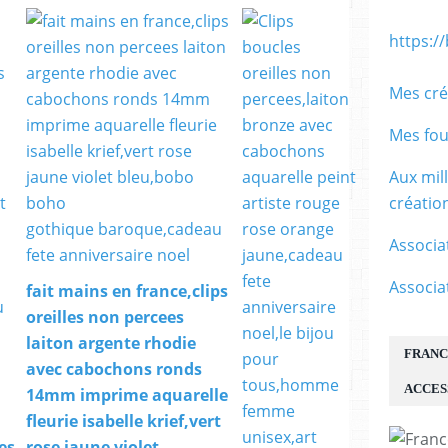
https:/
Mes cré
Mes fou
Aux mil
créati
Associa
Associa
fait mains en france,clips
oreilles non percees
laiton argente rhodie
FRANC
avec cabochons ronds
ACCES
14mm imprime aquarelle
fleurie isabelle krief,vert
les
rose jaune violet