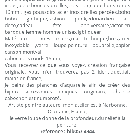
violet,puce boucles oreilles,bois noir,cabochons ronds
16mm,tiges poussoirs acier inox,oreilles percées,boho
bobo gothique,fashion punk,edouardien art
deco,cadeau fete anniversaire,victorien
baroque,femme homme unisex,lgbt queer,
Matériaux : mes mains,ma technique,bois,acier
inoxydable ,verre loupe,peinture aquarelle,papier
canson montval,
cabochons ronds 16mm,
Vous recevrez ce que vous voyez, création française
originale, vous n'en trouverez pas 2 identiques,fait
mains en france,
Je peins des planches d'aquarelle afin de créer des
bijoux accessoires uniques originaux, chaque
cabochon est numéroté,
Artiste peintre auteure, mon atelier est à Narbonne,
Occitanie, France,
le verre loupe donne de la profondeur,du relief à la
peinture,
reference : bik057 4344