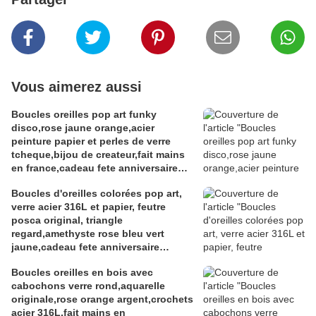
Vous aimerez aussi
Boucles oreilles pop art funky
disco,rose jaune orange,acier
peinture papier et perles de verre
tcheque,bijou de createur,fait mains
en france,cadeau fete anniversaire
noel,isabelle k artiste peintre a
Boucles d'oreilles colorées pop art,
narbonne
verre acier 316L et papier, feutre
posca original, triangle
regard,amethyste rose bleu vert
jaune,cadeau fete anniversaire
noel,fait mains en france
Boucles oreilles en bois avec
cabochons verre rond,aquarelle
originale,rose orange argent,crochets
acier 316L,fait mains en