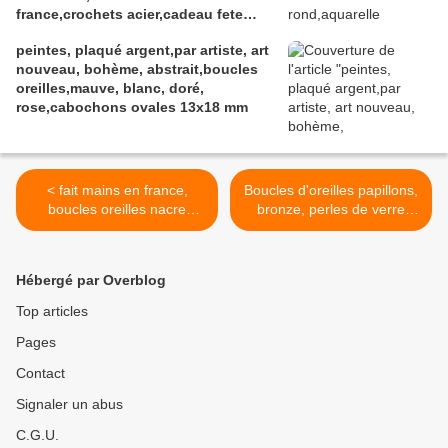
france,crochets acier,cadeau fete
anniversaire noel
peintes, plaqué argent,par artiste, art
nouveau, bohème, abstrait,boucles
oreilles,mauve, blanc, doré,
rose,cabochons ovales 13x18 mm
< fait mains en france,
Boucles d'oreilles papillons,
boucles oreilles nacre
bronze, perles de verre
perles,blanc rouge
artisanales, ronde,
argente,acier
travaillées au fil d'argent, au
inoxydable,nacre blanc
chalumeau, couleurs violet,
Hébergé par Overblog
naturel,perles de verre
aubergine, amethyste,
ronde,cadeau fete
fermoirs crochets, oreilles
Top articles
anniversaire,bijou
percées,atelier france handi
Pages
femme,boho bobo
art, narbonne, france >
gothique,art deco art
Contact
nouveau,contemporain
ethnique gemme les
Signaler un abus
perles,baroque rococo
C.G.U.