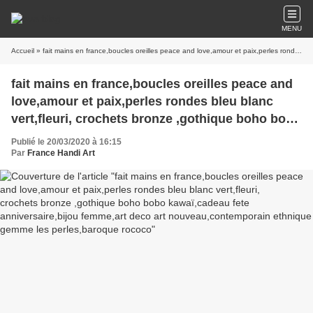
MENU
Accueil
» fait mains en france,boucles oreilles peace and love,amour et paix,perles rondes bleu blanc vert,fleuri, crochets bronze ,gothique boho bobo kawaï,cadeau fete anniversaire,bijou femme,art deco art nouveau,contemporain ethnique gemme les perles,baroque rococo
fait mains en france,boucles oreilles peace and
love,amour et paix,perles rondes bleu blanc
vert,fleuri, crochets bronze ,gothique boho bobo
kawaï,cadeau fete anniversaire,bijou femme,art
Publié le 20/03/2020 à 16:15
deco art nouveau,contemporain ethnique
Par
France Handi Art
gemme les perles,baroque rococo