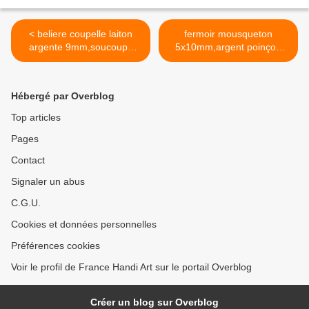
< beliere coupelle laiton
fermoir mousqueton
argente 9mm,soucoupe
5x10mm,argent poinçon
casquette fleur
925 sterling,avec anneau
filigrane,collage pierre perle
de 4mm,médaillon
fimo,diy bijou pendentif
4x5mm,fourniture bricolage
Hébergé par Overblog
breloque,bobo boho
mercerie,diy bijou
gothique,baroque rococo
accessoire
Top articles
victorien,deco scrap
décoration,fashion punk
Pages
kawaii,gothique boheme
victorien,edouardien,fete
Contact
ceremonie fait mains >
Signaler un abus
C.G.U.
Cookies et données personnelles
Préférences cookies
Voir le profil de France Handi Art sur le portail Overblog
Créer un blog sur Overblog