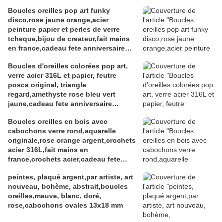
Boucles oreilles pop art funky
disco,rose jaune orange,acier
peinture papier et perles de verre
tcheque,bijou de createur,fait mains
en france,cadeau fete anniversaire
noel,isabelle k artiste peintre a
Boucles d'oreilles colorées pop art,
narbonne
verre acier 316L et papier, feutre
posca original, triangle
regard,amethyste rose bleu vert
jaune,cadeau fete anniversaire
noel,fait mains en france
Boucles oreilles en bois avec
cabochons verre rond,aquarelle
originale,rose orange argent,crochets
acier 316L,fait mains en
france,crochets acier,cadeau fete
anniversaire noel
peintes, plaqué argent,par artiste, art
nouveau, bohème, abstrait,boucles
oreilles,mauve, blanc, doré,
rose,cabochons ovales 13x18 mm