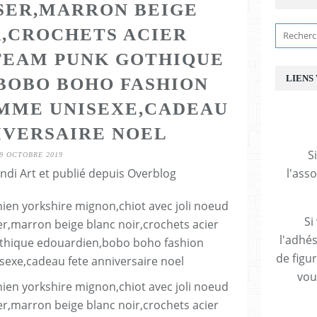
SER,MARRON BEIGE
,CROCHETS ACIER
TEAM PUNK GOTHIQUE
LIENS
BOBO BOHO FASHION
MME UNISEXE,CADEAU
IVERSAIRE NOEL
S
9 OCTOBRE 2019
ndi Art et publié depuis Overblog
l'ass
Si
l'adhés
de figu
vous