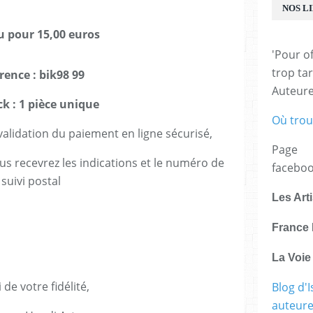
NOS L
ou pour 15,00 euros
'Pour of
trop tar
rence : bik98 99
Auteur
ck : 1 pièce unique
Où trou
lidation du paiement en ligne sécurisé,
Page
us recevrez les indications et le numéro de
facebo
suivi postal
Les Art
France 
La Voi
 de votre fidélité,
Blog d'I
auteure,