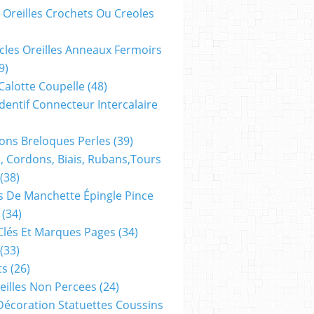
 Oreilles Crochets Ou Creoles
cles Oreilles Anneaux Fermoirs
9)
 Calotte Coupelle
(48)
dentif Connecteur Intercalaire
ns Breloques Perles
(39)
, Cordons, Biais, Rubans,tours
(38)
 De Manchette Épingle Pince
(34)
Clés Et Marques Pages
(34)
(33)
ts
(26)
reilles Non Percees
(24)
Décoration Statuettes Coussins