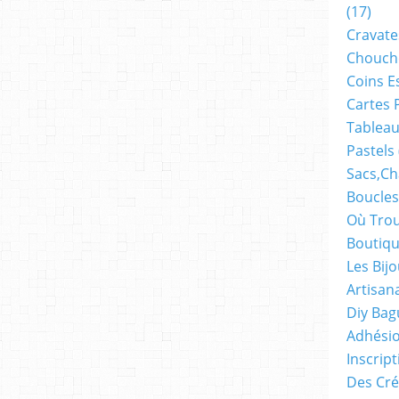
(17)
Cravate
Chouch
Coins E
Cartes 
Tableau
Pastels
Sacs,ch
Boucles
Où Trou
Boutiqu
Les Bij
Artisan
Diy Bag
Adhésio
Inscrip
Des Cré