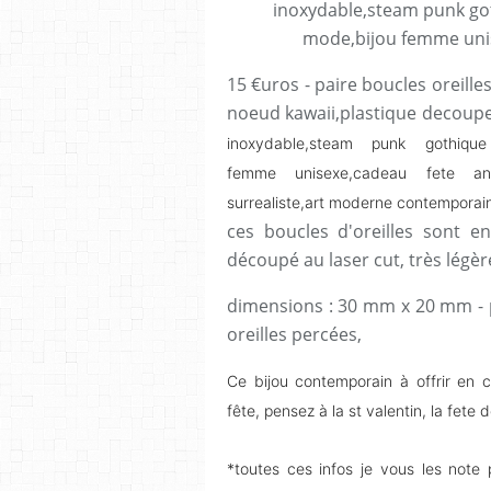
15 €uros - paire boucles oreille
noeud kawaii,plastique decoupe
inoxydable,steam punk gothiqu
femme unisexe,cadeau fete anniv
surrealiste,art moderne contemporai
ces boucles d'oreilles sont en
découpé au laser cut, très légèr
dimensions : 30 mm x 20 mm - p
oreilles percées,
Ce bijou contemporain à offrir en 
fête, pensez à la st valentin, la fete
*toutes ces infos je vous les not