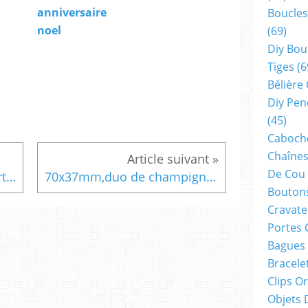
anniversaire
Boucles
noel
(69)
Diy Bou
Tiges
(6
Bélière
Diy Pen
(45)
Cabocho
Chaînes
De Cou
cabochon carré 20mm,quartz rose,pierre gemme semi precieuse,collage serti fond plat,fourniture bricolage mercerie,diy bijou accessoire décoration,scrapbooking grimoire coffret,gothique baroque punk,kawaii boheme victorien,edouardien art deco art nouveau,rococo
70x37mm,duo de champignons magiques,univers contes,fantastiques,cristal swarovski,decors gothique,bohème, oeuvre artistique unique,objet de décoration, sculpture faite mains,fabrication française,petits obejts poser, accrocher, suspension, mobile, rose, vert, mauve, parme,bleu,diamant,gris,orange,polymere light peinte,foret,broceliande,fees
Boutons
Cravate
Portes 
Bagues
Bracele
Clips O
Objets 