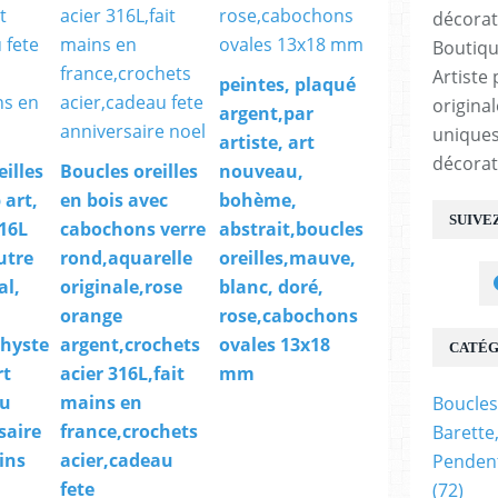
Boutiqu
Artiste 
peintes, plaqué
origina
argent,par
uniques
artiste, art
décorat
eilles
Boucles oreilles
nouveau,
 art,
en bois avec
bohème,
SUIVE
316L
cabochons verre
abstrait,boucles
utre
rond,aquarelle
oreilles,mauve,
al,
originale,rose
blanc, doré,
orange
rose,cabochons
hyste
argent,crochets
ovales 13x18
CATÉG
rt
acier 316L,fait
mm
au
mains en
Boucles
saire
france,crochets
Barette
ins
acier,cadeau
Pendent
fete
(72)