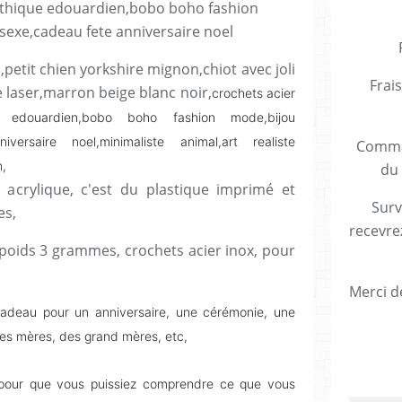
s,petit chien yorkshire mignon,chiot avec joli
Frais
 laser,marron beige blanc noir,
crochets acier
e edouardien,bobo boho fashion mode,bijou
ersaire noel,minimaliste animal,art realiste
Comman
n,
du 
 acrylique, c'est du plastique imprimé et
Surv
es,
recevre
oids 3 grammes, crochets acier inox, pour
Merci de
cadeau pour un anniversaire, une cérémonie, une
 des mères, des grand mères, etc,
e pour que vous puissiez comprendre ce que vous