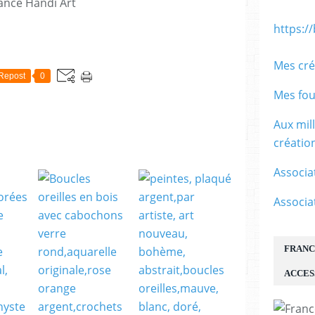
ance Handi Art
https:/
E
Mes cré
Repost
0
Mes fou
Aux mil
créati
Associa
Associa
FRANC
ACCES