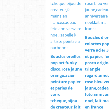
Boucles d'or
colorées pop
verre acier 
Boucles oreilles
et papier, fe
pop art funky
posca origin
disco,rose jaune
triangle
orange,acier
regard,amet
peinture papier
rose bleu ve
et perles de
jaune,cade
verre
fete anniver
tcheque,bijou
noel,fait ma
de createur,fait
en france