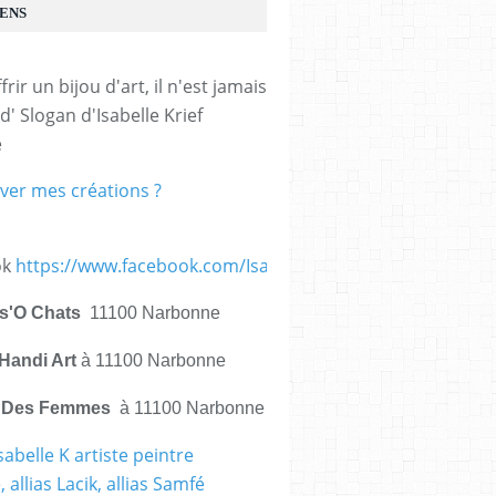
IENS
frir un bijou d'art, il n'est jamais 
d' Slogan d'Isabelle Krief 
e
ver mes créations ?
ok
https://www.facebook.com/IsabelleKrief.ArtistePeintre/
is'O Chats
11100 Narbonne
Handi Art
à 11100 Narbonne
e Des Femmes
à 11100 Narbonne
sabelle K artiste peintre
 allias Lacik, allias Samfé