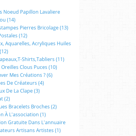
s Noeud Papillon Lavaliere
ou
(14)
stampes Pierres Bricolage
(13)
Postales
(12)
x, Aquarelles, Acryliques Huiles
(12)
apeaux,t-Shirts,tabliers
(11)
 Oreilles Clous Puces
(10)
ver Mes Créations ?
(6)
es De Créateurs
(4)
oux De La Clape
(3)
at
(2)
ues Bracelets Broches
(2)
n À L'association
(1)
tion Gratuite Dans L'annuaire
ateurs Artisans Artistes
(1)