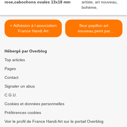
rose,cabochons ovales 13x18 mm
< Adhésion à l association
fleur papillon art
France Handi Art
nouveau,peint par
artiste,marque page
bronze,cabochon verre
ovale 18x25 mm,accessoire
Hébergé par Overblog
boheme gothique victorien
hippie romantique,roman
Top articles
lecture livre litterature,bleu
Pages
blanc rouge,mauve gris
marron >
Contact
Signaler un abus
C.G.U.
Cookies et données personnelles
Préférences cookies
Voir le profil de France Handi Art sur le portail Overblog