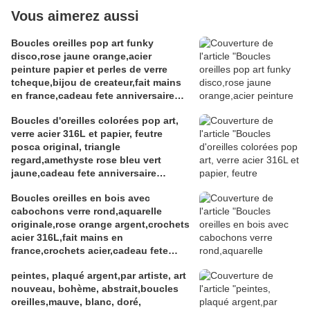
Vous aimerez aussi
Boucles oreilles pop art funky
disco,rose jaune orange,acier
peinture papier et perles de verre
tcheque,bijou de createur,fait mains
en france,cadeau fete anniversaire
noel,isabelle k artiste peintre a
Boucles d'oreilles colorées pop art,
narbonne
verre acier 316L et papier, feutre
posca original, triangle
regard,amethyste rose bleu vert
jaune,cadeau fete anniversaire
noel,fait mains en france
Boucles oreilles en bois avec
cabochons verre rond,aquarelle
originale,rose orange argent,crochets
acier 316L,fait mains en
france,crochets acier,cadeau fete
anniversaire noel
peintes, plaqué argent,par artiste, art
nouveau, bohème, abstrait,boucles
oreilles,mauve, blanc, doré,