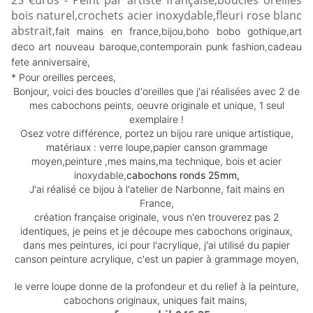
25 €uros - Peint par artiste française,boucles oreilles
bois naturel,crochets acier inoxydable,fleuri rose blanc
abstrait,
fait mains en france,bijou,boho bobo gothique,art
deco art nouveau baroque,contemporain punk fashion,cadeau
fete anniversaire,
* Pour oreilles percees,
Bonjour, voici des boucles d'oreilles que j'ai réalisées avec 2 de
mes cabochons peints, oeuvre originale et unique,
1 seul
exemplaire !
Osez votre différence, portez un bijou rare unique artistique,
matériaux : verre loupe,papier canson grammage
moyen,peinture ,mes mains,ma technique, bois et acier
inoxydable,
cabochons ronds 25mm,
J'ai réalisé ce bijou à l'atelier de Narbonne, fait mains en
France,
création française originale, vous n'en trouverez pas 2
identiques, je peins et je découpe mes cabochons originaux,
dans mes peintures, ici pour l'acrylique, j'ai utilisé du papier
canson peinture acrylique, c'est un papier à grammage moyen,
le verre loupe donne de la profondeur et du relief à la peinture,
cabochons originaux, uniques fait mains,