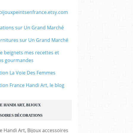
/bijouxpeintsenfrance.etsy.com
ations sur Un Grand Marché
rnitures sur Un Grand Marché
le beignets mes recettes et
ons gourmandes
tion La Voie Des Femmes
tion France Handi Art, le blog
E HANDI ART, BIJOUX
30x40 mm,base
SOIRES DÉCORATIONS
pendentif
connecteur