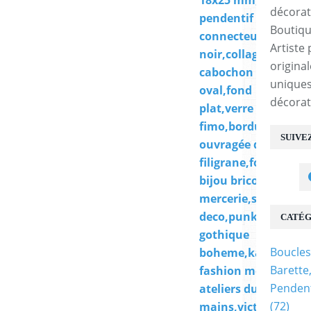
18x25 mm,base
pendentif
Boutiqu
connecteur
Artiste 
noir,collage
origina
cabochon
uniques
oval,fond
décorat
plat,verre image
fimo,bordure
SUIVE
ouvragée dentelle
filigrane,fourniture
bijou bricolage
mercerie,scrap
deco,punk
CATÉG
gothique
Boucles
boheme,kawaii
Barette
fashion mode,pour
Pendent
ateliers du fait
(72)
mains,victorien