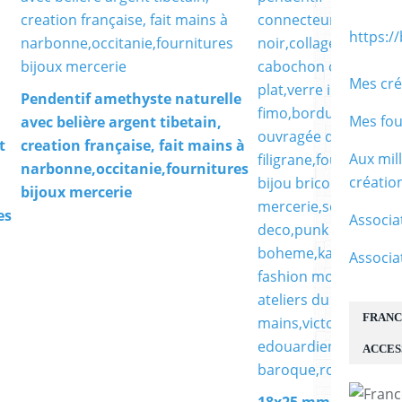
https:/
Mes cré
Pendentif amethyste naturelle
Mes fou
avec belière argent tibetain,
t
creation française, fait mains à
Aux mil
narbonne,occitanie,fournitures
créati
bijoux mercerie
es
Associa
Associa
FRANC
ACCES