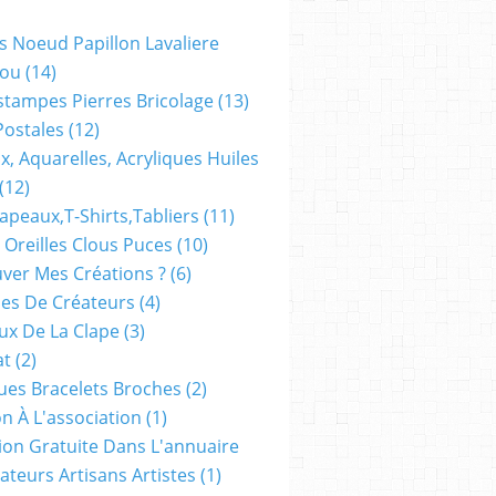
s Noeud Papillon Lavaliere
ou
(14)
stampes Pierres Bricolage
(13)
Postales
(12)
x, Aquarelles, Acryliques Huiles
(12)
apeaux,t-Shirts,tabliers
(11)
 Oreilles Clous Puces
(10)
ver Mes Créations ?
(6)
es De Créateurs
(4)
oux De La Clape
(3)
at
(2)
ues Bracelets Broches
(2)
n À L'association
(1)
tion Gratuite Dans L'annuaire
ateurs Artisans Artistes
(1)