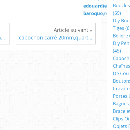
Boucles
edouardien
(69)
baroque,rococo
Diy Bou
Tiges
(6
Bélière
chaîne boule 65 cm,laiton noir dia 2mm,fermoir boule,fourniture bricolage mercerie,diy bijou accessoire décoration,scrapbooking,gothique vintage retro,baroque punk kawaii,boheme victorien edouardien,ateliers du fait mains
cabochon carré 20mm,quartz rose,pierre gemme semi precieuse,collage serti fond plat,fourniture bricolage mercerie,diy bijou accessoire décoration,scrapbooking grimoire coffret,gothique baroque punk,kawaii boheme victorien,edouardien art deco art nouveau,rococo
Diy Pen
(45)
Cabocho
Chaînes
De Cou
Boutons
Cravate
Portes 
Bagues
Bracele
Clips O
Objets 