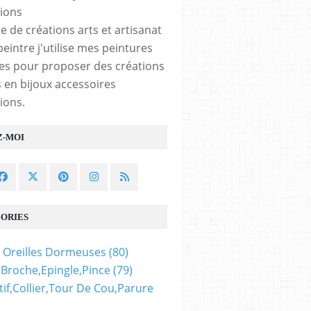
noir,bordure
coquillage
e de créations arts et artisanat
marins,collage
peintre j'utilise mes peintures
cabochon
les pour proposer des créations
oval,fond
 en bijoux accessoires
plat,verre
ions.
image
fimo,fourniture
Z-MOI
bijou bricolage
mercerie,scrap
deco,punk
gothique
boheme
ORIES
 Oreilles Dormeuses
(80)
,broche,epingle,pince
(79)
if,collier,tour De Cou,parure