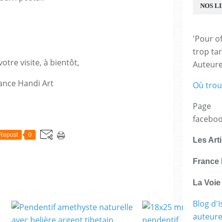
NOS L
'Pour of
trop tar
otre visite, à bientôt,
Auteur
ance Handi Art
Où trou
Page
E
facebo
Repost
0
Les Art
France 
La Voi
Blog d'I
auteure,