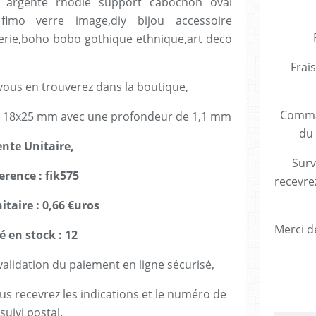
on argente rhodie support cabochon oval
fimo verre image,diy bijou accessoire
erie,boho bobo gothique ethnique,art deco
Frais
ous en trouverez dans la boutique,
Comman
e 18x25 mm avec une profondeur de 1,1 mm
du 
nte Unitaire,
Surv
erence : fik575
recevre
itaire : 0,66 €uros
Merci de
é en stock : 12
lidation du paiement en ligne sécurisé,
us recevrez les indications et le numéro de
suivi postal.