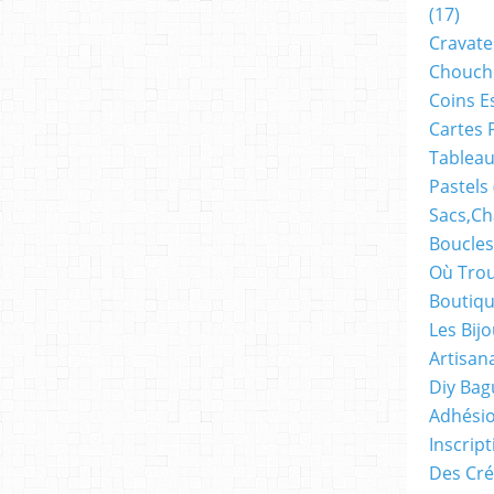
(17)
Cravate
Chouch
Coins E
Cartes 
Tableau
Pastels
Sacs,ch
Boucles
Où Trou
Boutiqu
Les Bij
Artisan
Diy Bag
Adhésio
Inscrip
Des Cré