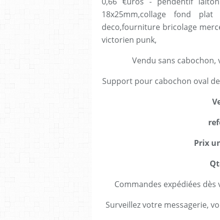
0,66 €uros - pendentif lait
18x25mm,collage fond plat 
deco,fourniture bricolage merc
victorien punk,
Vendu sans cabochon, v
Support pour cabochon oval d
Ve
ref
Prix un
Qt
Commandes expédiées dès va
Surveillez votre messagerie, vo