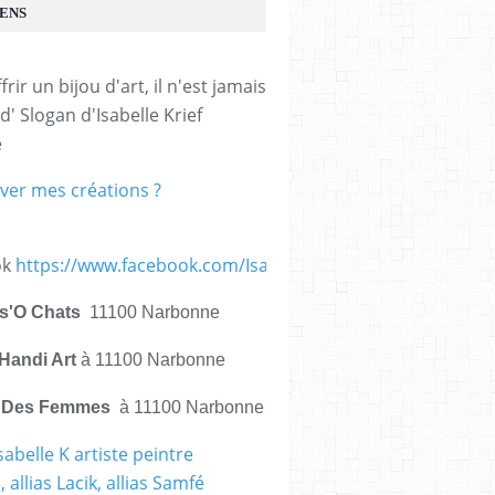
IENS
frir un bijou d'art, il n'est jamais 
d' Slogan d'Isabelle Krief 
e
ver mes créations ?
ok
https://www.facebook.com/IsabelleKrief.ArtistePeintre/
is'O Chats
11100 Narbonne
Handi Art
à 11100 Narbonne
e Des Femmes
à 11100 Narbonne
sabelle K artiste peintre
 allias Lacik, allias Samfé