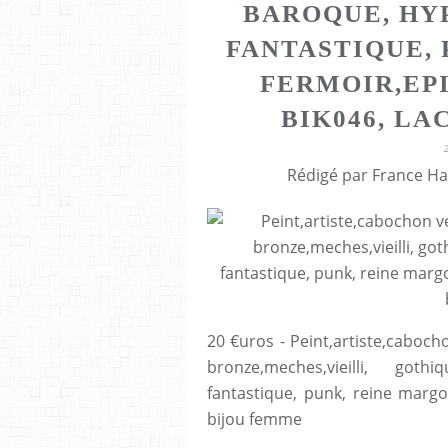
BAROQUE, HY
FANTASTIQUE, 
FERMOIR,EPI
BIK046, LA
Rédigé par France Ha
20 €uros - Peint,artiste,caboc
bronze,meches,vieilli, got
fantastique, punk, reine margot,
bijou femme