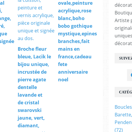
tal
ovale,peinture
,
acrylique,rose
Boutiqu
ange,
blanc,boho
Artiste 
ré,
bobo gothique
origina
que
mystique,epines
uniques
 signée
branches,fait
décorat
Broche fleur
mains en
bleue, Lacik le
france,cadeau
SUIVE
bijou unique,
fete
incrustée de
anniversaire
pierre agate
noel
dentelle
CATÉG
lavande et
de cristal
Boucles
swarovski
Barette
jaune, vert,
Pendent
diamant,
(72)