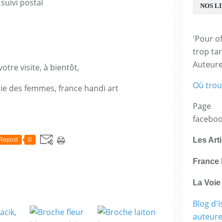
suivi postal
NOS L
'Pour of
trop tar
Auteur
otre visite, à bientôt,
Où trou
voie des femmes, france handi art
Page
E
facebo
Les Art
Repost
0
France 
La Voi
Blog d'I
auteure,