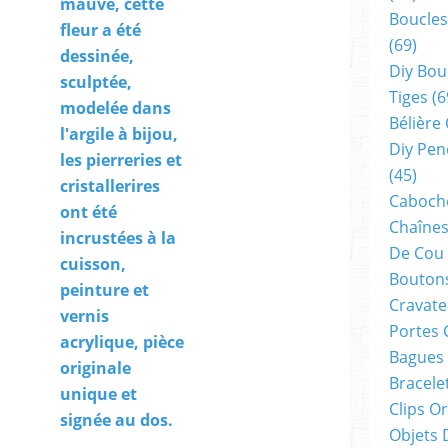
mauve, cette
Boucles
fleur a été
(69)
dessinée,
Diy Bou
sculptée,
Tiges
(6
modelée dans
Bélière
l'argile à bijou,
Diy Pen
les pierreries et
(45)
cristallerires
Cabocho
ont été
Chaînes
incrustées à la
De Cou
cuisson,
Boutons
peinture et
Cravate
vernis
Portes 
acrylique, pièce
Bagues
originale
Bracele
unique et
Clips O
signée au dos.
Objets 