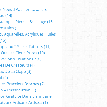
s Noeud Papillon Lavaliere
ou
(14)
stampes Pierres Bricolage
(13)
Postales
(12)
x, Aquarelles, Acryliques Huiles
(12)
apeaux,t-Shirts,tabliers
(11)
 Oreilles Clous Puces
(10)
ver Mes Créations ?
(6)
es De Créateurs
(4)
oux De La Clape
(3)
at
(2)
ues Bracelets Broches
(2)
n À L'association
(1)
tion Gratuite Dans L'annuaire
ateurs Artisans Artistes
(1)