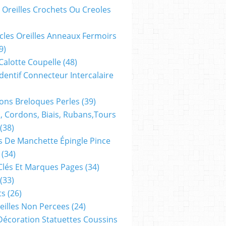
 Oreilles Crochets Ou Creoles
cles Oreilles Anneaux Fermoirs
9)
 Calotte Coupelle
(48)
dentif Connecteur Intercalaire
ns Breloques Perles
(39)
, Cordons, Biais, Rubans,tours
(38)
 De Manchette Épingle Pince
(34)
Clés Et Marques Pages
(34)
(33)
ts
(26)
reilles Non Percees
(24)
Décoration Statuettes Coussins