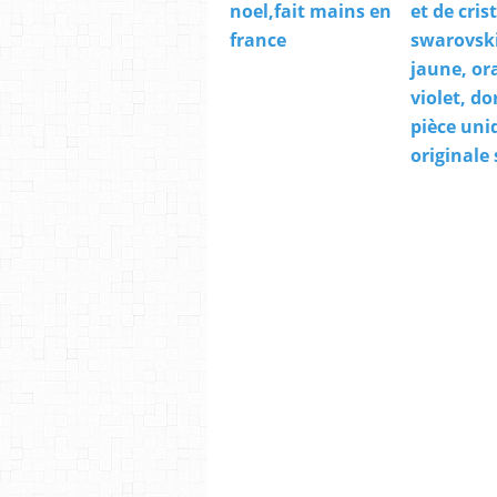
noel,fait mains en
et de cris
france
swarovski
jaune, or
violet, do
pièce uni
originale