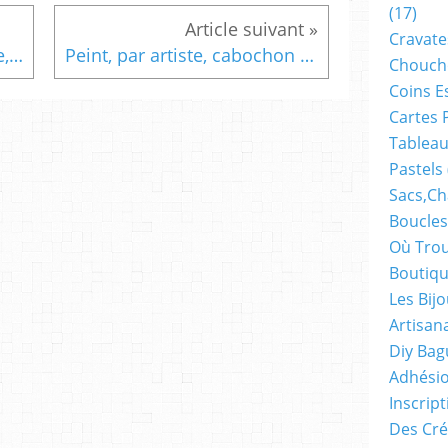
(17)
Cravate
Peint,artiste,cabochon verre, rond,25 mm,broche, metal bronze,fleurs,tulipes,vieilli, gothique, baroque, hyppie, bohème,bijou fantastique, punk,fermoir,epingle, serie rose, bik046, lacik, bijou femme
Peint, par artiste, cabochon verre, oval, 18x25mm, sur broche metal bronze, vieilli, gothique, baroque, retro, bohème, victorien, punk, bords, picots, fermoir,epingle, serie rose, bik046, lacik, bijou femme
Chouch
Coins E
Cartes 
Tableau
Pastels
Sacs,ch
Boucles
Où Trou
Boutiqu
Les Bij
Artisan
Diy Bag
Adhésio
Inscrip
Des Cré