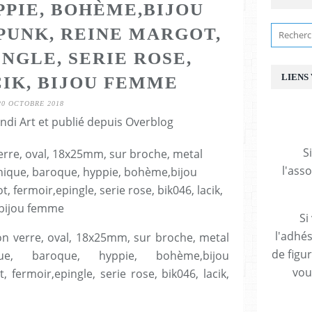
PPIE, BOHÈME,BIJOU
PUNK, REINE MARGOT,
NGLE, SERIE ROSE,
LIENS
CIK, BIJOU FEMME
20 OCTOBRE 2018
ndi Art et publié depuis Overblog
S
l'ass
Si
l'adhés
hon verre, oval, 18x25mm, sur broche, metal
de figu
hique, baroque, hyppie, bohème,bijou
vous
 fermoir,epingle, serie rose, bik046, lacik,