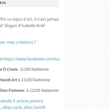
IENS
frir un bijou d'art, il n'est jamais 
d' Slogan d'Isabelle Krief 
e
ver mes créations ?
ok
https://www.facebook.com/IsabelleKrief.ArtistePeintre/
is'O Chats
11100 Narbonne
Handi Art
à 11100 Narbonne
e Des Femmes
à 11100 Narbonne
sabelle K artiste peintre
 allias Lacik, allias Samfé