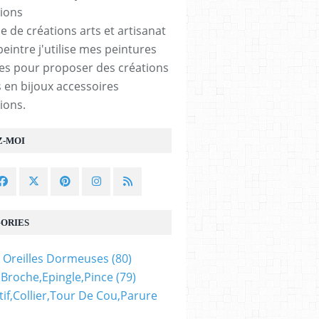
e de créations arts et artisanat
peintre j'utilise mes peintures
les pour proposer des créations
 en bijoux accessoires
ions.
Z-MOI
ORIES
 Oreilles Dormeuses
(80)
,broche,epingle,pince
(79)
if,collier,tour De Cou,parure