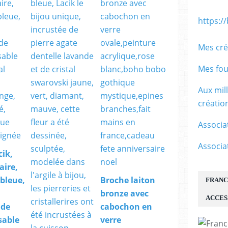
https:/
Mes cré
Mes fou
Aux mil
créati
Associa
Associa
cik,
aire,
,bleue,
Broche laiton
FRANC
bronze avec
ACCES
 de
cabochon en
sable
verre